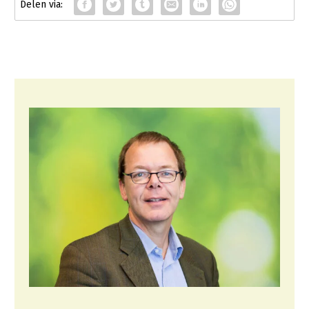
Operatie Geelgors (Yellowhammer)
Onder druk van het Britse parlement moest de Britse regering
afgelopen week een intern document van vijf kantjes
prijsgeven, waarin staat hoe een ‘no-deal-brexit’ er uit ziet.
Het
stuk
dateert van 2 augustus en oorspronkelijk stond er boven
dat het hier gaat om een basisscenario. Het leest als een
alarmerende tekst en je vraagt je af waarom iemand in
hemelsnaam nog zou willen pleiten voor een no-deal-brexit,
want die zou waarschijnlijk zorgen voor:
40-60% minder doorstroom van trucks in Franse havens;
er ontstaan dus serieuze problemen met de logistiek.
Vrachtwagens krijgen 1,5 tot 2,5 dagen vertraging. Ook in
Kent ontstaan transportproblemen zodat vrachtverkeer
niet snel terug kan naar het continent.
Tekorten aan bepaalde verse producten; minder keus in
de winkels. Ook omdat het groeiseizoen in het VK afloopt.
Winkelprijzen stijgen en de lage inkomens worden
hierdoor in het bijzonder getroffen