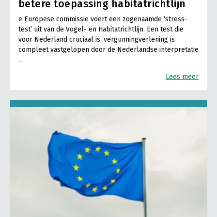
betere toepassing habitatrichtlijn
31 oktober: brexit-deadline, als er geen uitstel komt.
e Europese commissie voert een zogenaamde ‘stress-
1 november: de nieuwe Europese Commissie gaat aan het
test’ uit van de Vogel- en Habitatrichtlijn. Een test die
werk, evenals de nieuwe voorzitter van de Europese Raad,
voor Nederland cruciaal is: vergunningverlening is
Louis Michel.
compleet vastgelopen door de Nederlandse interpretatie
…
Klaas Johan Osinga
Lees meer