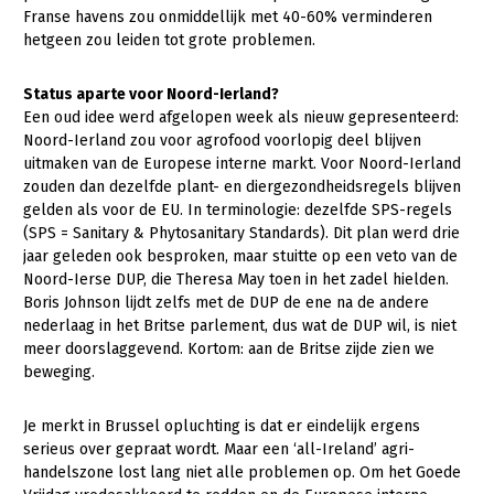
Onderwerpen
Franse havens zou onmiddellijk met 40-60% verminderen
Konijnenhouderij
Bollenteelt
Vrouw en Bedrijf
hetgeen zou leiden tot grote problemen.
Nieuws
Melkveehouderij
Bomen, vaste planten en zomerbloemen
Status aparte voor Noord-Ierland?
Nieuwsabonnement
Paardenhouderij
Fruitteelt
Een oud idee werd afgelopen week als nieuw gepresenteerd:
Webinars
Noord-Ierland zou voor agrofood voorlopig deel blijven
Pluimveehouderij
Glastuinbouw
uitmaken van de Europese interne markt. Voor Noord-Ierland
Over LTO
zouden dan dezelfde plant- en diergezondheidsregels blijven
Schapenhouderij
Paddenstoelen
gelden als voor de EU. In terminologie: dezelfde SPS-regels
LTO Nederland
Varkenshouderij
Vollegrondsgroente
(SPS = Sanitary & Phytosanitary Standards). Dit plan werd drie
jaar geleden ook besproken, maar stuitte op een veto van de
Mensen
Vleesveehouderij
Noord-Ierse DUP, die Theresa May toen in het zadel hielden.
Boris Johnson lijdt zelfs met de DUP de ene na de andere
Jaarverslag 2023
Bestuur en Directie
nederlaag in het Britse parlement, dus wat de DUP wil, is niet
Vacatures
Medewerkers
meer doorslaggevend. Kortom: aan de Britse zijde zien we
beweging.
Pers
Vakgroepbestuurders
Contact
Je merkt in Brussel opluchting is dat er eindelijk ergens
serieus over gepraat wordt. Maar een ‘all-Ireland’ agri-
handelszone lost lang niet alle problemen op. Om het Goede