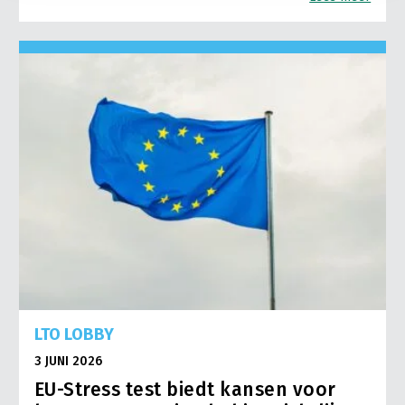
regeringsleiders
29 september – 2 oktober: Conservatieve Partij conferentie
(Manchester)
14 oktober: Brits parlement komt weer bijeen
17-18 oktober: Europese Raad. Een nieuwe deal moet er dan
liggen
19 oktober: de laatste dag dat Boris Johnson het Britse
parlement kan vragen om akkoord over een nieuwe deal.
Anders is hij wettelijk verplicht om om uitstel van de brexit te
vragen aan Brussel
21-22 oktober: het Britse parlement stemt over het nieuwe
LTO LOBBY
regeringsbeleid van Johnson. Kan leiden tot een nieuwe motie
3 JUNI 2026
van wantrouwen en het aftreden van de regering
EU-Stress test biedt kansen voor