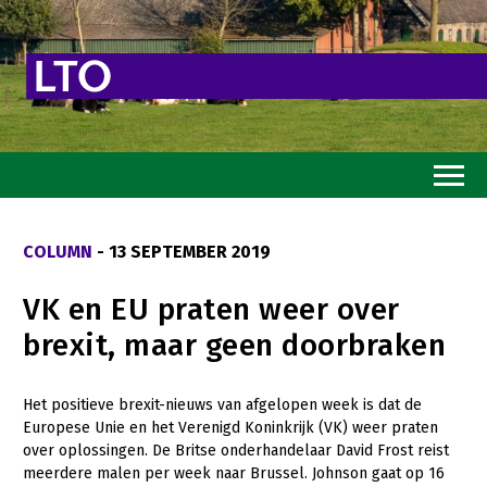
Home
COLUMN
- 13 SEPTEMBER 2019
Toekomstvisie
VK en EU praten weer over
Goed eten
brexit, maar geen doorbraken
Mooi groen
Sterk ondernemerschap
Het positieve brexit-nieuws van afgelopen week is dat de
Europese Unie en het Verenigd Koninkrijk (VK) weer praten
Transitiepaden
over oplossingen. De Britse onderhandelaar David Frost reist
meerdere malen per week naar Brussel. Johnson gaat op 16
Thema’s