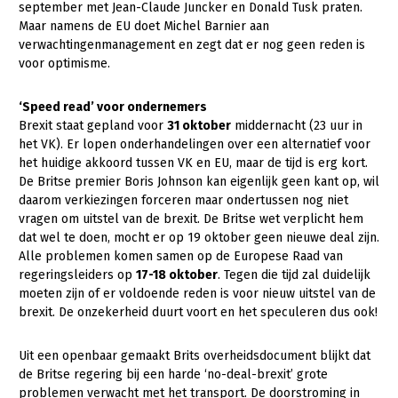
september met Jean-Claude Juncker en Donald Tusk praten.
Maar namens de EU doet Michel Barnier aan
Gezonde planten
verwachtingenmanagement en zegt dat er nog geen reden is
Gezonde dieren
voor optimisme.
Natuur, klimaat en energie
‘Speed read’ voor ondernemers
Brexit staat gepland voor
31 oktober
middernacht (23 uur in
Bodem en water
het VK). Er lopen onderhandelingen over een alternatief voor
Platteland en omgeving
het huidige akkoord tussen VK en EU, maar de tijd is erg kort.
De Britse premier Boris Johnson kan eigenlijk geen kant op, wil
Mens, ondernemerschap en onderwijs
daarom verkiezingen forceren maar ondertussen nog niet
vragen om uitstel van de brexit. De Britse wet verplicht hem
Internationaal
dat wel te doen, mocht er op 19 oktober geen nieuwe deal zijn.
Alle problemen komen samen op de Europese Raad van
Sectoren
regeringsleiders op
17-18 oktober
. Tegen die tijd zal duidelijk
moeten zijn of er voldoende reden is voor nieuw uitstel van de
Dier
brexit. De onzekerheid duurt voort en het speculeren dus ook!
Plant
Biologische Landbouw
Uit een openbaar gemaakt Brits overheidsdocument blijkt dat
Multifunctionele landbouw
Geitenhouderij
Akkerbouw
de Britse regering bij een harde ‘no-deal-brexit’ grote
Kalverhouderij
Biologische Landbouw
Multifunctioneel
problemen verwacht met het transport. De doorstroming in