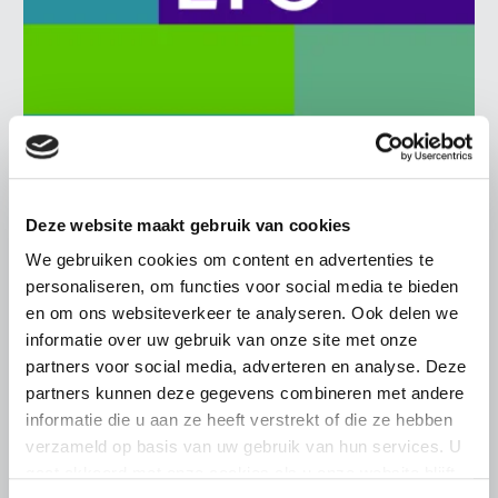
BELANGRIJKE INFORMATIE
6 AUGUSTUS 2026
Deze website maakt gebruik van cookies
LTO sluit aan bij demonstratie tegen
dreigende onteigening
We gebruiken cookies om content en advertenties te
pluimveehouders
personaliseren, om functies voor social media te bieden
en om ons websiteverkeer te analyseren. Ook delen we
ZLTO, LLTB, LTO Noord en LTO Nederland roepen hun
informatie over uw gebruik van onze site met onze
leden op om op vrijdagochtend 14 augustus massaal naar
partners voor social media, adverteren en analyse. Deze
het voorplein van het provinciehuis in Den Bosch te
komen…
partners kunnen deze gegevens combineren met andere
informatie die u aan ze heeft verstrekt of die ze hebben
Lees meer
verzameld op basis van uw gebruik van hun services. U
gaat akkoord met onze cookies als u onze website blijft