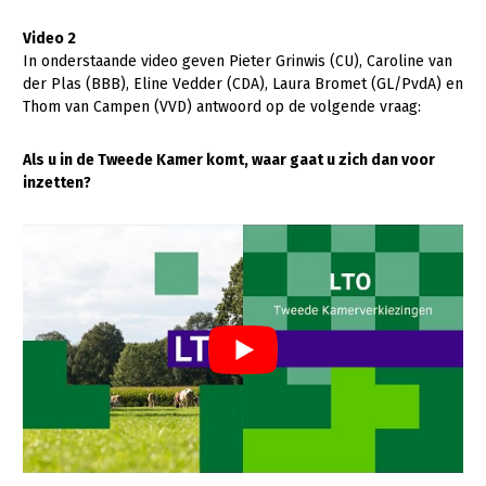
Konijnenhouderij
Video 2
In onderstaande video geven Pieter Grinwis (CU), Caroline van
Melkveehouderij
der Plas (BBB), Eline Vedder (CDA), Laura Bromet (GL/PvdA) en
Thom van Campen (VVD) antwoord op de volgende vraag:
Paardenhouderij
Pluimveehouderij
Als u in de Tweede Kamer komt, waar gaat u zich dan voor
inzetten?
Schapenhouderij
Varkenshouderij
Vleesveehouderij
Plant
Akkerbouw
Biologische Landbouw
Bollenteelt
Bomen, vaste planten en zomerbloemen