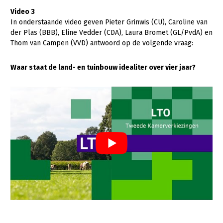
Fruitteelt
Video 3
In onderstaande video geven Pieter Grinwis (CU), Caroline van
Glastuinbouw
der Plas (BBB), Eline Vedder (CDA), Laura Bromet (GL/PvdA) en
Paddenstoelen
Thom van Campen (VVD) antwoord op de volgende vraag:
Vollegrondsgroente
Waar staat de land- en tuinbouw idealiter over vier jaar?
Multifunctionele landbouw
Multifunctioneel
Vrouw en Bedrijf
Onderwerpen
Nieuws
Nieuwsabonnement
Webinars
Over LTO