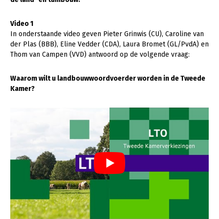
Gezonde planten
Video 1
In onderstaande video geven Pieter Grinwis (CU), Caroline van
Gezonde dieren
der Plas (BBB), Eline Vedder (CDA), Laura Bromet (GL/PvdA) en
Natuur, klimaat en energie
Thom van Campen (VVD) antwoord op de volgende vraag:
Bodem en water
Waarom wilt u landbouwwoordvoerder worden in de Tweede
Platteland en omgeving
Kamer?
Mens, ondernemerschap en onderwijs
Internationaal
Sectoren
Dier
Biologische Landbouw
Geitenhouderij
Kalverhouderij