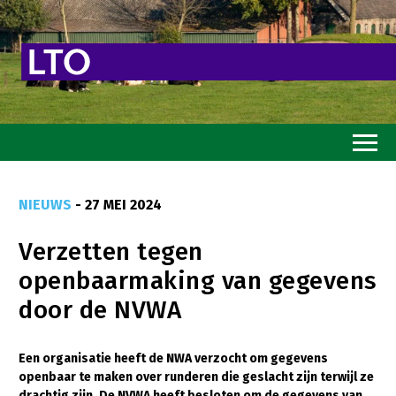
Home
NIEUWS
- 27 MEI 2024
Toekomstvisie
Verzetten tegen
Goed eten
openbaarmaking van gegevens
Mooi groen
door de NVWA
Sterk ondernemerschap
Transitiepaden
Een organisatie heeft de NWA verzocht om gegevens
openbaar te maken over runderen die geslacht zijn terwijl ze
Thema’s
drachtig zijn. De NVWA heeft besloten om de gegevens van