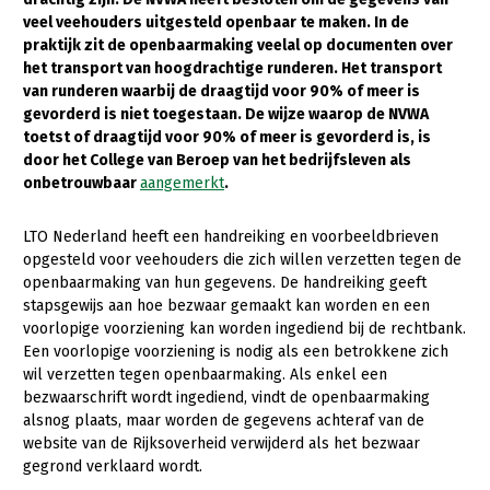
veel veehouders uitgesteld openbaar te maken. In de
Gezonde planten
praktijk zit de openbaarmaking veelal op documenten over
het transport van hoogdrachtige runderen. Het transport
Gezonde dieren
van runderen waarbij de draagtijd voor 90% of meer is
gevorderd is niet toegestaan. De wijze waarop de NVWA
Natuur, klimaat en energie
toetst of draagtijd voor 90% of meer is gevorderd is, is
Bodem en water
door het College van Beroep van het bedrijfsleven als
onbetrouwbaar
aangemerkt
.
Platteland en omgeving
Mens, ondernemerschap en onderwijs
LTO Nederland heeft een handreiking en voorbeeldbrieven
opgesteld voor veehouders die zich willen verzetten tegen de
Internationaal
openbaarmaking van hun gegevens. De handreiking geeft
stapsgewijs aan hoe bezwaar gemaakt kan worden en een
Sectoren
voorlopige voorziening kan worden ingediend bij de rechtbank.
Een voorlopige voorziening is nodig als een betrokkene zich
Dier
wil verzetten tegen openbaarmaking. Als enkel een
bezwaarschrift wordt ingediend, vindt de openbaarmaking
Plant
Biologische Landbouw
alsnog plaats, maar worden de gegevens achteraf van de
Multifunctionele landbouw
Geitenhouderij
Akkerbouw
website van de Rijksoverheid verwijderd als het bezwaar
gegrond verklaard wordt.
Kalverhouderij
Biologische Landbouw
Multifunctioneel