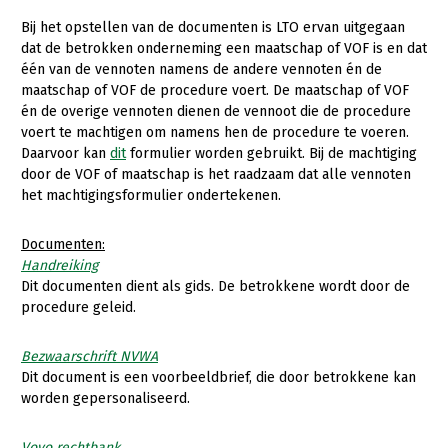
Onderwerpen
Bij het opstellen van de documenten is LTO ervan uitgegaan
Konijnenhouderij
Bollenteelt
Vrouw en Bedrijf
Nieuws
dat de betrokken onderneming een maatschap of VOF is en dat
Melkveehouderij
Bomen, vaste planten en zomerbloemen
één van de vennoten namens de andere vennoten én de
Nieuwsabonnement
maatschap of VOF de procedure voert. De maatschap of VOF
Paardenhouderij
Fruitteelt
én de overige vennoten dienen de vennoot die de procedure
Webinars
voert te machtigen om namens hen de procedure te voeren.
Pluimveehouderij
Glastuinbouw
Daarvoor kan
dit
formulier worden gebruikt. Bij de machtiging
Over LTO
Schapenhouderij
Paddenstoelen
door de VOF of maatschap is het raadzaam dat alle vennoten
het machtigingsformulier ondertekenen.
LTO Nederland
Varkenshouderij
Vollegrondsgroente
Mensen
Documenten:
Vleesveehouderij
Handreiking
Jaarverslag 2023
Bestuur en Directie
Dit documenten dient als gids. De betrokkene wordt door de
procedure geleid.
Vacatures
Medewerkers
Pers
Vakgroepbestuurders
Bezwaarschrift NVWA
Dit document is een voorbeeldbrief, die door betrokkene kan
Contact
worden gepersonaliseerd.
Vovo rechtbank