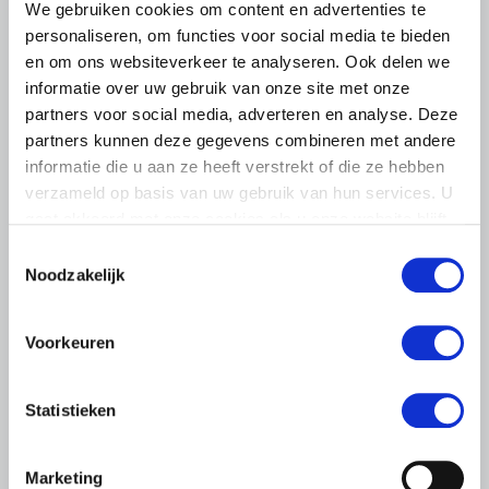
We gebruiken cookies om content en advertenties te
personaliseren, om functies voor social media te bieden
en om ons websiteverkeer te analyseren. Ook delen we
informatie over uw gebruik van onze site met onze
partners voor social media, adverteren en analyse. Deze
partners kunnen deze gegevens combineren met andere
BELANGRIJKE INFORMATIE
informatie die u aan ze heeft verstrekt of die ze hebben
6 AUGUSTUS 2026
verzameld op basis van uw gebruik van hun services. U
gaat akkoord met onze cookies als u onze website blijft
LTO sluit aan bij demonstratie tegen
gebruiken.
dreigende onteigening
Toestemmingsselectie
pluimveehouders
Noodzakelijk
ZLTO, LLTB, LTO Noord en LTO Nederland roepen hun
leden op om op vrijdagochtend 14 augustus massaal naar
Voorkeuren
het voorplein van het provinciehuis in Den Bosch te
komen…
Statistieken
Lees meer
Marketing