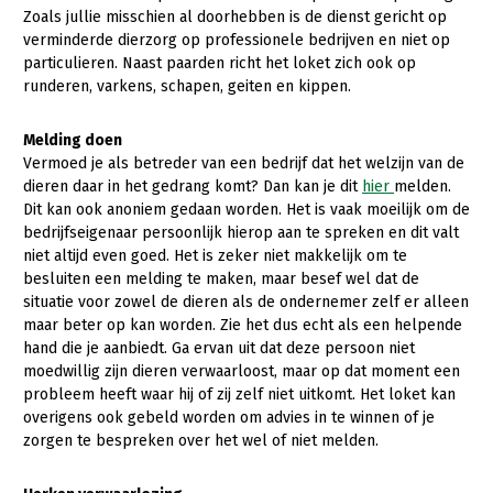
Onderwerpen
Zoals jullie misschien al doorhebben is de dienst gericht op
Konijnenhouderij
Bollenteelt
Vrouw en Bedrijf
verminderde dierzorg op professionele bedrijven en niet op
Nieuws
particulieren. Naast paarden richt het loket zich ook op
Melkveehouderij
Bomen, vaste planten en zomerbloemen
runderen, varkens, schapen, geiten en kippen.
Nieuwsabonnement
Paardenhouderij
Fruitteelt
Webinars
Melding doen
Pluimveehouderij
Glastuinbouw
Vermoed je als betreder van een bedrijf dat het welzijn van de
Over LTO
dieren daar in het gedrang komt? Dan kan je dit
hier
melden.
Schapenhouderij
Paddenstoelen
Dit kan ook anoniem gedaan worden. Het is vaak moeilijk om de
LTO Nederland
Varkenshouderij
Vollegrondsgroente
bedrijfseigenaar persoonlijk hierop aan te spreken en dit valt
niet altijd even goed. Het is zeker niet makkelijk om te
Mensen
Vleesveehouderij
besluiten een melding te maken, maar besef wel dat de
situatie voor zowel de dieren als de ondernemer zelf er alleen
Jaarverslag 2023
Bestuur en Directie
maar beter op kan worden. Zie het dus echt als een helpende
Vacatures
Medewerkers
hand die je aanbiedt. Ga ervan uit dat deze persoon niet
moedwillig zijn dieren verwaarloost, maar op dat moment een
Pers
Vakgroepbestuurders
probleem heeft waar hij of zij zelf niet uitkomt. Het loket kan
overigens ook gebeld worden om advies in te winnen of je
Contact
zorgen te bespreken over het wel of niet melden.