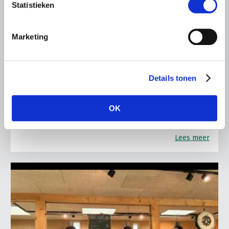
Statistieken
LTO LOBBY
6 AUGUSTUS 2026
Marketing
Kamerlid Goudzwaard (JA21)
bezoekt melkveehouderij in
Súdwest-Fryslân
Details tonen
LTO Nederland ontving gisteren Tweede Kamerlid
Maarten Goudzwaard (JA21) en beleidsmedewerker
OK
Ronald Oenema op het melkveebedrijf van Jolmer de
Vries in It Heidenskip.
Lees meer