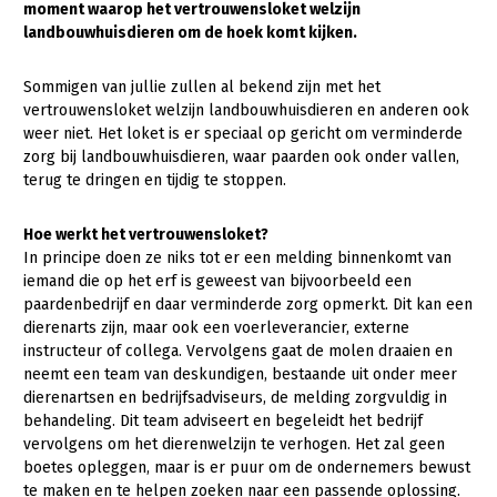
moment waarop het vertrouwensloket welzijn
landbouwhuisdieren om de hoek komt kijken.
Gezonde planten
Gezonde dieren
Sommigen van jullie zullen al bekend zijn met het
vertrouwensloket welzijn landbouwhuisdieren en anderen ook
Natuur, klimaat en energie
weer niet. Het loket is er speciaal op gericht om verminderde
zorg bij landbouwhuisdieren, waar paarden ook onder vallen,
Bodem en water
terug te dringen en tijdig te stoppen.
Platteland en omgeving
Hoe werkt het vertrouwensloket?
Mens, ondernemerschap en onderwijs
In principe doen ze niks tot er een melding binnenkomt van
Internationaal
iemand die op het erf is geweest van bijvoorbeeld een
paardenbedrijf en daar verminderde zorg opmerkt. Dit kan een
Sectoren
dierenarts zijn, maar ook een voerleverancier, externe
instructeur of collega. Vervolgens gaat de molen draaien en
Dier
neemt een team van deskundigen, bestaande uit onder meer
dierenartsen en bedrijfsadviseurs, de melding zorgvuldig in
Plant
Biologische Landbouw
behandeling. Dit team adviseert en begeleidt het bedrijf
vervolgens om het dierenwelzijn te verhogen. Het zal geen
Multifunctionele landbouw
Geitenhouderij
Akkerbouw
boetes opleggen, maar is er puur om de ondernemers bewust
Kalverhouderij
Biologische Landbouw
Multifunctioneel
te maken en te helpen zoeken naar een passende oplossing.