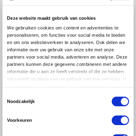
ZLTO, LLTB, LTO Noord en LTO Nederland roepen hun
leden op om op vrijdagochtend 14 augustus massaal naar
het voorplein van het provinciehuis in Den Bosch te
Deze website maakt gebruik van cookies
komen…
We gebruiken cookies om content en advertenties te
Lees meer
personaliseren, om functies voor social media te bieden
en om ons websiteverkeer te analyseren. Ook delen we
informatie over uw gebruik van onze site met onze
partners voor social media, adverteren en analyse. Deze
partners kunnen deze gegevens combineren met andere
informatie die u aan ze heeft verstrekt of die ze hebben
verzameld op basis van uw gebruik van hun services. U
gaat akkoord met onze cookies als u onze website blijft
gebruiken.
Toestemmingsselectie
Noodzakelijk
Voorkeuren