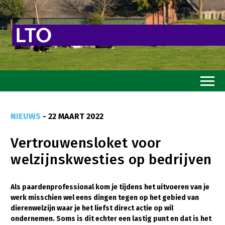
Home
NIEUWS
- 22 MAART 2022
Toekomstvisie
Vertrouwensloket voor
Goed eten
welzijnskwesties op bedrijven
Mooi groen
Sterk ondernemerschap
Als paardenprofessional kom je tijdens het uitvoeren van je
werk misschien wel eens dingen tegen op het gebied van
Transitiepaden
dierenwelzijn waar je het liefst direct actie op wil
ondernemen. Soms is dit echter een lastig punt en dat is het
Thema’s