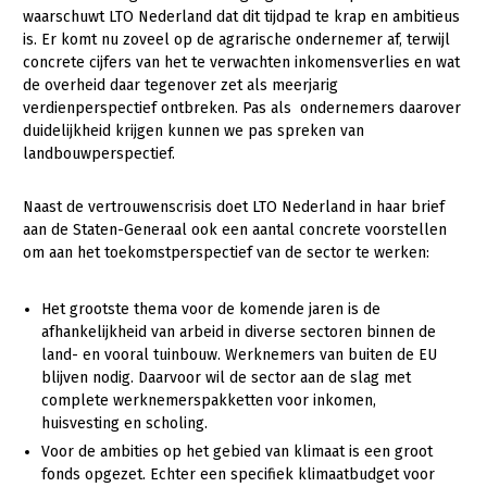
waarschuwt LTO Nederland dat dit tijdpad te krap en ambitieus
Konijnenhouderij
is. Er komt nu zoveel op de agrarische ondernemer af, terwijl
concrete cijfers van het te verwachten inkomensverlies en wat
Melkveehouderij
de overheid daar tegenover zet als meerjarig
verdienperspectief ontbreken. Pas als ondernemers daarover
Paardenhouderij
duidelijkheid krijgen kunnen we pas spreken van
Pluimveehouderij
landbouwperspectief.
Schapenhouderij
Naast de vertrouwenscrisis doet LTO Nederland in haar brief
Varkenshouderij
aan de Staten-Generaal ook een aantal concrete voorstellen
om aan het toekomstperspectief van de sector te werken:
Vleesveehouderij
Plant
Het grootste thema voor de komende jaren is de
afhankelijkheid van arbeid in diverse sectoren binnen de
Akkerbouw
land- en vooral tuinbouw. Werknemers van buiten de EU
blijven nodig. Daarvoor wil de sector aan de slag met
Biologische Landbouw
complete werknemerspakketten voor inkomen,
Bollenteelt
huisvesting en scholing.
Voor de ambities op het gebied van klimaat is een groot
Bomen, vaste planten en zomerbloemen
fonds opgezet. Echter een specifiek klimaatbudget voor