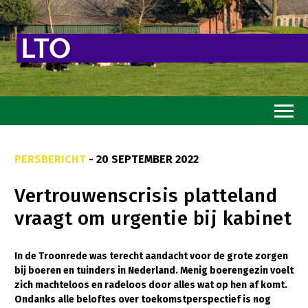
Home
PERSBERICHT
- 20 SEPTEMBER 2022
Toekomstvisie
Vertrouwenscrisis platteland
Goed eten
vraagt om urgentie bij kabinet
Mooi groen
Sterk ondernemerschap
In de Troonrede was terecht aandacht voor de grote zorgen
bij boeren en tuinders in Nederland. Menig boerengezin voelt
Transitiepaden
zich machteloos en radeloos door alles wat op hen af komt.
Ondanks alle beloftes over toekomstperspectief is nog
Thema’s