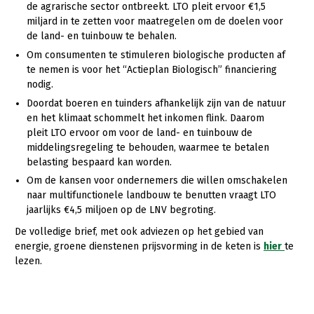
de agrarische sector ontbreekt. LTO pleit ervoor €1,5
Fruitteelt
miljard in te zetten voor maatregelen om de doelen voor
Glastuinbouw
de land- en tuinbouw te behalen.
Om consumenten te stimuleren biologische producten af
Paddenstoelen
te nemen is voor het “Actieplan Biologisch” financiering
nodig.
Vollegrondsgroente
Doordat boeren en tuinders afhankelijk zijn van de natuur
Multifunctionele landbouw
en het klimaat schommelt het inkomen flink. Daarom
pleit LTO ervoor om voor de land- en tuinbouw de
Multifunctioneel
middelingsregeling te behouden, waarmee te betalen
Vrouw en Bedrijf
belasting bespaard kan worden.
Om de kansen voor ondernemers die willen omschakelen
Onderwerpen
naar multifunctionele landbouw te benutten vraagt LTO
jaarlijks €4,5 miljoen op de LNV begroting.
Nieuws
De volledige brief, met ook adviezen op het gebied van
energie, groene dienstenen prijsvorming in de keten is
hier
te
Nieuwsabonnement
lezen.
Webinars
Over LTO