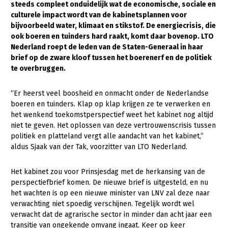
steeds compleet onduidelijk wat de economische, sociale en
culturele impact wordt van de kabinetsplannen voor
Gezonde planten
bijvoorbeeld water, klimaat en stikstof. De energiecrisis, die
Gezonde dieren
ook boeren en tuinders hard raakt, komt daar bovenop. LTO
Nederland roept de leden van de Staten-Generaal in haar
Natuur, klimaat en energie
brief op de zware kloof tussen het boerenerf en de politiek
te overbruggen.
Bodem en water
Platteland en omgeving
“Er heerst veel boosheid en onmacht onder de Nederlandse
boeren en tuinders. Klap op klap krijgen ze te verwerken en
Mens, ondernemerschap en onderwijs
het wenkend toekomstperspectief weet het kabinet nog altijd
niet te geven. Het oplossen van deze vertrouwenscrisis tussen
Internationaal
politiek en platteland vergt alle aandacht van het kabinet,”
aldus Sjaak van der Tak, voorzitter van LTO Nederland.
Sectoren
Dier
Het kabinet zou voor Prinsjesdag met de herkansing van de
perspectiefbrief komen. De nieuwe brief is uitgesteld, en nu
Biologische Landbouw
het wachten is op een nieuwe minister van LNV zal deze naar
verwachting niet spoedig verschijnen. Tegelijk wordt wel
Geitenhouderij
verwacht dat de agrarische sector in minder dan acht jaar een
Kalverhouderij
transitie van ongekende omvang ingaat. Keer op keer