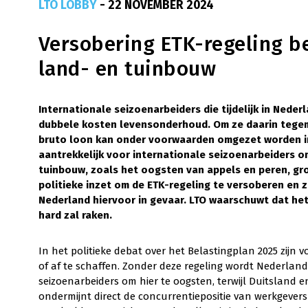
LTO LOBBY
- 22 NOVEMBER 2024
Versobering ETK-regeling be
land- en tuinbouw
Internationale seizoenarbeiders die tijdelijk in Nede
dubbele kosten levensonderhoud. Om ze daarin tegemo
bruto loon kan onder voorwaarden omgezet worden in 
aantrekkelijk voor internationale seizoenarbeiders o
tuinbouw, zoals het oogsten van appels en peren, gr
politieke inzet om de ETK-regeling te versoberen en z
Nederland hiervoor in gevaar. LTO waarschuwt dat het
hard zal raken.
In het politieke debat over het Belastingplan 2025 zijn
of af te schaffen. Zonder deze regeling wordt Nederland
seizoenarbeiders om hier te oogsten, terwijl Duitsland e
ondermijnt direct de concurrentiepositie van werkgevers