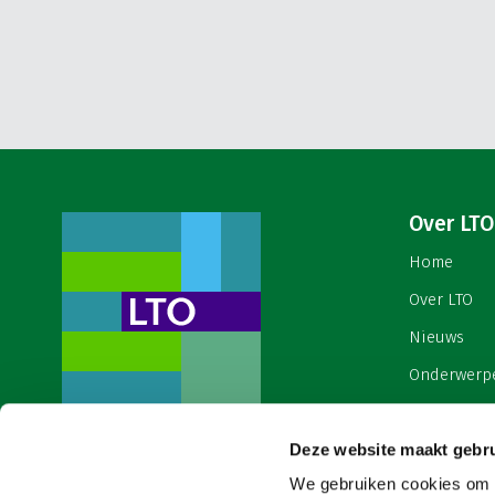
Over LTO
Home
Over LTO
Nieuws
Onderwerp
English
Deze website maakt gebru
Contact
Een ondernemers- en
werkgeversorganisatie met meerwaarde,
We gebruiken cookies om c
Cookies & 