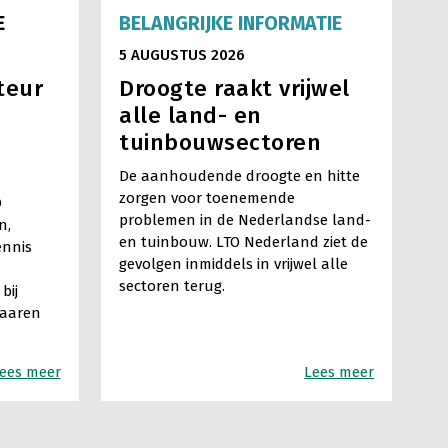
E
BELANGRIJKE INFORMATIE
5 AUGUSTUS 2026
teur
Droogte raakt vrijwel
alle land- en
tuinbouwsectoren
De aanhoudende droogte en hitte
zorgen voor toenemende
O
problemen in de Nederlandse land-
n,
en tuinbouw. LTO Nederland ziet de
ennis
gevolgen inmiddels in vrijwel alle
sectoren terug.
bij
Haaren
ees meer
Lees meer