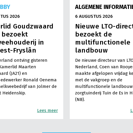
OBBY
ALGEMENE INFORMATI
TUS 2026
6 AUGUSTUS 2026
rlid Goudzwaard
Nieuwe LTO-direc
) bezoekt
bezoekt de
eehouderij in
multifunctionele
est-Fryslân
landbouw
rland ontving gisteren
De nieuwe directeur van LT
Kamerlid Maarten
Nederland, Coen van Rooye
ard (JA21) en
maakte afgelopen vrijdag k
medewerker Ronald Oenema
met de vakgroep en de
elkveebedrijf van Jolmer de
multifunctionele landbouw 
It Heidenskip.
zorgtuinderij Tuin de Es in 
(NB).
Lees meer
L