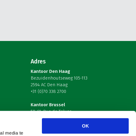
Adres
Kantoor Den Haag
Bezuidenhoutseweg 105-113
2594 AC Den Haag
+31 (0)70 338 2700
Kantoor Brussel
59-61, Rue de Trèves
B-1040 Brussel – België
OK
Volg ons
al media te