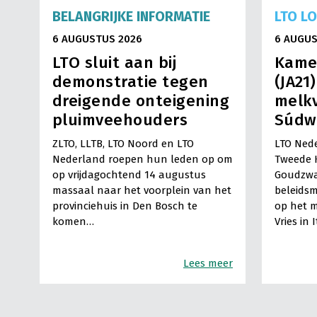
BELANGRIJKE INFORMATIE
LTO L
6 AUGUSTUS 2026
6 AUGUS
LTO sluit aan bij
Kame
demonstratie tegen
(JA21
dreigende onteigening
melkv
pluimveehouders
Súdw
ZLTO, LLTB, LTO Noord en LTO
LTO Nede
Nederland roepen hun leden op om
Tweede 
op vrijdagochtend 14 augustus
Goudzwa
massaal naar het voorplein van het
beleids
provinciehuis in Den Bosch te
op het m
komen…
Vries in 
Lees meer