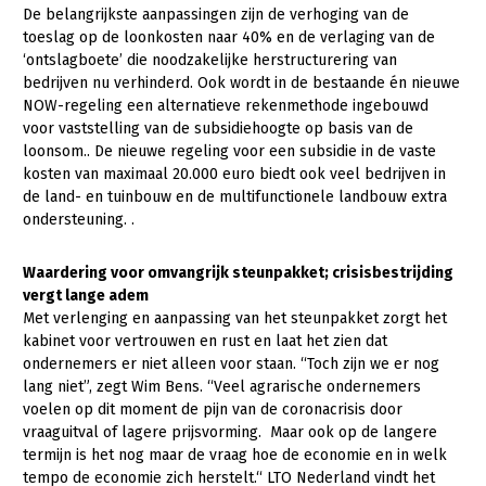
Fruitteelt
De belangrijkste aanpassingen zijn de verhoging van de
toeslag op de loonkosten naar 40% en de verlaging van de
Glastuinbouw
‘ontslagboete’ die noodzakelijke herstructurering van
bedrijven nu verhinderd. Ook wordt in de bestaande én nieuwe
Paddenstoelen
NOW-regeling een alternatieve rekenmethode ingebouwd
voor vaststelling van de subsidiehoogte op basis van de
Vollegrondsgroente
loonsom.. De nieuwe regeling voor een subsidie in de vaste
Multifunctionele landbouw
kosten van maximaal 20.000 euro biedt ook veel bedrijven in
de land- en tuinbouw en de multifunctionele landbouw extra
Multifunctioneel
ondersteuning. .
Vrouw en Bedrijf
Waardering voor omvangrijk steunpakket; crisisbestrijding
vergt lange adem
Onderwerpen
Met verlenging en aanpassing van het steunpakket zorgt het
kabinet voor vertrouwen en rust en laat het zien dat
Nieuws
ondernemers er niet alleen voor staan. “Toch zijn we er nog
lang niet”, zegt Wim Bens. “Veel agrarische ondernemers
Nieuwsabonnement
voelen op dit moment de pijn van de coronacrisis door
Webinars
vraaguitval of lagere prijsvorming. Maar ook op de langere
termijn is het nog maar de vraag hoe de economie en in welk
Over LTO
tempo de economie zich herstelt.“ LTO Nederland vindt het