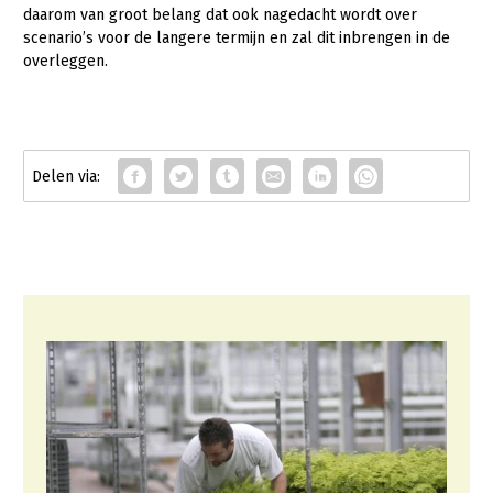
daarom van groot belang dat ook nagedacht wordt over
LTO Nederland
scenario’s voor de langere termijn en zal dit inbrengen in de
overleggen.
Mensen
Jaarverslag 2023
Bestuur en Directie
Vacatures
Medewerkers
Pers
Vakgroepbestuurders
Contact