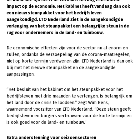
impact op de economie. Het kabinet heeft vandaag dan ook
Gezonde planten
een nieuw steunpakket voor het bedrijfsleven
aangekondigd. LTO Nederland ziet in de aangekondigde
Gezonde dieren
verlenging van het steunpakket een belangrijke steun in de
rug voor ondernemers in de land- en tuinbouw.
Natuur, klimaat en energie
Bodem en water
De economische effecten zijn voor de sector nu al enorm en
zullen, ondanks de versoepeling van de corona-maatregelen,
Platteland en omgeving
niet op korte termijn verdwenen zijn. LTO Nederland is dan ook
Mens, ondernemerschap en onderwijs
blij met het nieuwe steunpakket en de aangekondigde
aanpassingen.
Internationaal
“Het besluit van het kabinet om het steunpakket voor het
Sectoren
bedrijfsleven met drie maanden te verlengen, is belangrijk om
het land door de crisis te loodsen.” zegt Wim Bens,
Dier
waarnemend voorzitter van LTO Nederland. “Deze steun geeft
Biologische Landbouw
bedrijfsleven en burgers vertrouwen voor de korte termijn en
is ook goed voor de land- en tuinbouw.”
Geitenhouderij
Extra ondersteuning voor seizoensectoren
Kalverhouderij