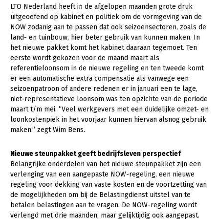
LTO Nederland heeft in de afgelopen maanden grote druk
Konijnenhouderij
uitgeoefend op kabinet en politiek om de vormgeving van de
NOW zodanig aan te passen dat ook seizoensectoren, zoals de
Melkveehouderij
land- en tuinbouw, hier beter gebruik van kunnen maken. In
het nieuwe pakket komt het kabinet daaraan tegemoet. Ten
Paardenhouderij
eerste wordt gekozen voor de maand maart als
Pluimveehouderij
referentieloonsom in de nieuwe regeling en ten tweede komt
er een automatische extra compensatie als vanwege een
Schapenhouderij
seizoenpatroon of andere redenen er in januari een te lage,
niet-representatieve loonsom was ten opzichte van de periode
Varkenshouderij
maart t/m mei. “Veel werkgevers met een duidelijke omzet- en
loonkostenpiek in het voorjaar kunnen hiervan alsnog gebruik
Vleesveehouderij
maken.” zegt Wim Bens.
Plant
Nieuwe steunpakket geeft bedrijfsleven perspectief
Akkerbouw
Belangrijke onderdelen van het nieuwe steunpakket zijn een
Biologische Landbouw
verlenging van een aangepaste NOW-regeling, een nieuwe
regeling voor dekking van vaste kosten en de voortzetting van
Bollenteelt
de mogelijkheden om bij de Belastingdienst uitstel van te
betalen belastingen aan te vragen. De NOW-regeling wordt
Bomen, vaste planten en zomerbloemen
verlengd met drie maanden, maar gelijktijdig ook aangepast.