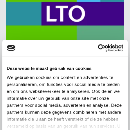
BELANGRIJKE INFORMATIE
Deze website maakt gebruik van cookies
6 AUGUSTUS 2026
We gebruiken cookies om content en advertenties te
LTO sluit aan bij demonstratie tegen
personaliseren, om functies voor social media te bieden
dreigende onteigening
en om ons websiteverkeer te analyseren. Ook delen we
pluimveehouders
informatie over uw gebruik van onze site met onze
ZLTO, LLTB, LTO Noord en LTO Nederland roepen hun
partners voor social media, adverteren en analyse. Deze
leden op om op vrijdagochtend 14 augustus massaal naar
partners kunnen deze gegevens combineren met andere
het voorplein van het provinciehuis in Den Bosch te
informatie die u aan ze heeft verstrekt of die ze hebben
komen…
verzameld op basis van uw gebruik van hun services. U