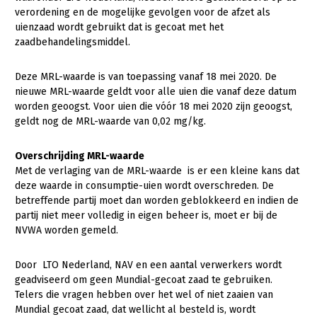
verordening en de mogelijke gevolgen voor de afzet als
Gezonde planten
uienzaad wordt gebruikt dat is gecoat met het
zaadbehandelingsmiddel.
Gezonde dieren
Natuur, klimaat en energie
Deze MRL-waarde is van toepassing vanaf 18 mei 2020. De
nieuwe MRL-waarde geldt voor alle uien die vanaf deze datum
Bodem en water
worden geoogst. Voor uien die vóór 18 mei 2020 zijn geoogst,
geldt nog de MRL-waarde van 0,02 mg/kg.
Platteland en omgeving
Mens, ondernemerschap en onderwijs
Overschrijding MRL-waarde
Met de verlaging van de MRL-waarde is er een kleine kans dat
Internationaal
deze waarde in consumptie-uien wordt overschreden. De
betreffende partij moet dan worden geblokkeerd en indien de
Sectoren
partij niet meer volledig in eigen beheer is, moet er bij de
NVWA worden gemeld.
Dier
Plant
Biologische Landbouw
Door LTO Nederland, NAV en een aantal verwerkers wordt
geadviseerd om geen Mundial-gecoat zaad te gebruiken.
Multifunctionele landbouw
Geitenhouderij
Akkerbouw
Telers die vragen hebben over het wel of niet zaaien van
Mundial gecoat zaad, dat wellicht al besteld is, wordt
Kalverhouderij
Biologische Landbouw
Multifunctioneel