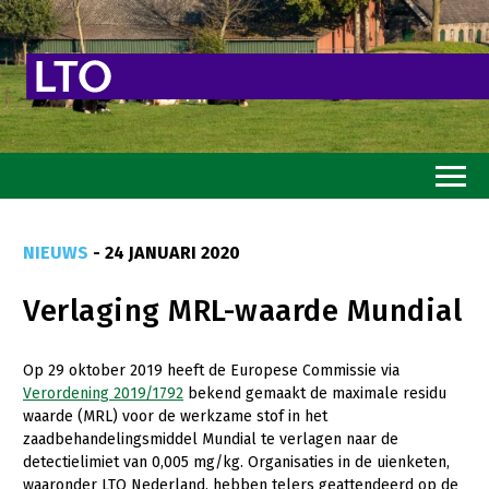
Home
NIEUWS
- 24 JANUARI 2020
Toekomstvisie
Verlaging MRL-waarde Mundial
Goed eten
Mooi groen
Op 29 oktober 2019 heeft de Europese Commissie via
Verordening 2019/1792
bekend gemaakt de maximale residu
Sterk ondernemerschap
waarde (MRL) voor de werkzame stof in het
Transitiepaden
zaadbehandelingsmiddel Mundial te verlagen naar de
detectielimiet van 0,005 mg/kg. Organisaties in de uienketen,
Thema’s
waaronder LTO Nederland, hebben telers geattendeerd op de