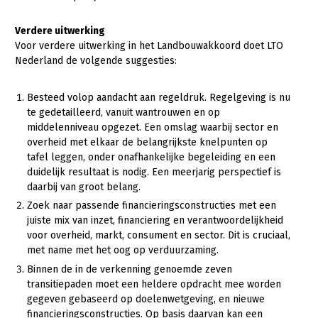
Konijnenhouderij
Verdere uitwerking
Voor verdere uitwerking in het Landbouwakkoord doet LTO
Melkveehouderij
Nederland de volgende suggesties:
Paardenhouderij
Pluimveehouderij
Besteed volop aandacht aan regeldruk. Regelgeving is nu
te gedetailleerd, vanuit wantrouwen en op
Schapenhouderij
middelenniveau opgezet. Een omslag waarbij sector en
overheid met elkaar de belangrijkste knelpunten op
Varkenshouderij
tafel leggen, onder onafhankelijke begeleiding en een
duidelijk resultaat is nodig. Een meerjarig perspectief is
Vleesveehouderij
daarbij van groot belang.
Plant
Zoek naar passende financieringsconstructies met een
juiste mix van inzet, financiering en verantwoordelijkheid
Akkerbouw
voor overheid, markt, consument en sector. Dit is cruciaal,
met name met het oog op verduurzaming.
Biologische Landbouw
Binnen de in de verkenning genoemde zeven
Bollenteelt
transitiepaden moet een heldere opdracht mee worden
gegeven gebaseerd op doelenwetgeving, en nieuwe
Bomen, vaste planten en zomerbloemen
financieringsconstructies. Op basis daarvan kan een