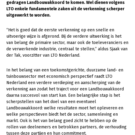
gedragen Landbouwakkoord te komen. Wel dienen volgens
LTO enkele fundamentele zaken uit de verkenning scherper
Gezonde planten
uitgewerkt te worden.
Gezonde dieren
“Het is goed dat de eerste verkenning op een snelle en
Natuur, klimaat en energie
uitvoerige wijze is afgerond. Bij de verdere uitwerking is het
van belang de primaire sector, maar ook de toeleveranciers en
Bodem en water
de verwerkende industrie, centraal te stellen,” aldus Sjaak van
Platteland en omgeving
der Tak, voorzitter van LTO Nederland.
Mens, ondernemerschap en onderwijs
In het belang van een toekomstgerichte, duurzame land- en
Internationaal
tuinbouwsector met economisch perspectief raadt LTO
Nederland een verdere verdieping en aanscherping van de
Sectoren
verkenning aan zodat het traject voor een Landbouwakkoord
daarna succesvol van start kan. Een belangrijke stap is het
Dier
scherpstellen van het doel van een eventueel
Landbouwakkoord: welke resultaten moet het opleveren en
Biologische Landbouw
welke perspectieven biedt het de sector, samenleving en
markt. Ook is het van belang goed zicht te hebben op de
Geitenhouderij
rollen van deelnemers en betrokken partners, de verhouding
Kalverhouderij
tussen deze partijen en hun commitment.