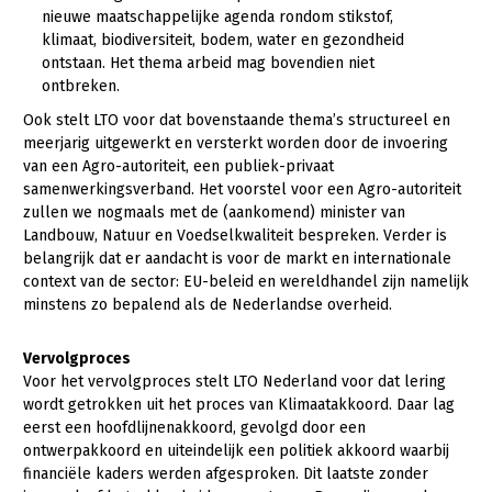
Fruitteelt
nieuwe maatschappelijke agenda rondom stikstof,
klimaat, biodiversiteit, bodem, water en gezondheid
Glastuinbouw
ontstaan. Het thema arbeid mag bovendien niet
ontbreken.
Paddenstoelen
Ook stelt LTO voor dat bovenstaande thema’s structureel en
Vollegrondsgroente
meerjarig uitgewerkt en versterkt worden door de invoering
van een Agro-autoriteit, een publiek-privaat
Multifunctionele landbouw
samenwerkingsverband. Het voorstel voor een Agro-autoriteit
Multifunctioneel
zullen we nogmaals met de (aankomend) minister van
Landbouw, Natuur en Voedselkwaliteit bespreken. Verder is
Vrouw en Bedrijf
belangrijk dat er aandacht is voor de markt en internationale
context van de sector: EU-beleid en wereldhandel zijn namelijk
Onderwerpen
minstens zo bepalend als de Nederlandse overheid.
Nieuws
Vervolgproces
Voor het vervolgproces stelt LTO Nederland voor dat lering
Nieuwsabonnement
wordt getrokken uit het proces van Klimaatakkoord. Daar lag
eerst een hoofdlijnenakkoord, gevolgd door een
Webinars
ontwerpakkoord en uiteindelijk een politiek akkoord waarbij
financiële kaders werden afgesproken. Dit laatste zonder
Over LTO