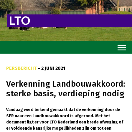
Home
PERSBERICHT
- 2 JUNI 2021
Toekomstvisie
Verkenning Landbouwakkoord:
Goed eten
sterke basis, verdieping nodig
Mooi groen
Sterk ondernemerschap
Vandaag werd bekend gemaakt dat de verkenning door de
SER naar een Landbouwakkoord is afgerond. Met het
Transitiepaden
document ligt er voor LTO Nederland een brede afweging of
er voldoende kansrijke mogelijkheden zijn om tot een
Thema’s