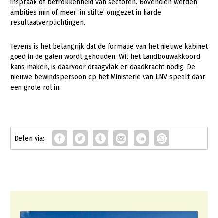
inspraak of betrokkenheid van sectoren. Bovendien werden
ambities min of meer ‘in stilte’ omgezet in harde
LTO Nederland
resultaatverplichtingen.
Mensen
Tevens is het belangrijk dat de formatie van het nieuwe kabinet
Jaarverslag 2023
Bestuur en Directie
goed in de gaten wordt gehouden. Wil het Landbouwakkoord
Vacatures
Medewerkers
kans maken, is daarvoor draagvlak en daadkracht nodig. De
nieuwe bewindspersoon op het Ministerie van LNV speelt daar
Pers
Vakgroepbestuurders
een grote rol in.
Contact