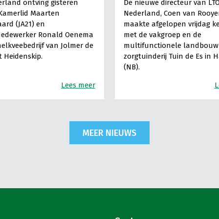
rland ontving gisteren
De nieuwe directeur van LT
Kamerlid Maarten
Nederland, Coen van Rooye
ard (JA21) en
maakte afgelopen vrijdag k
medewerker Ronald Oenema
met de vakgroep en de
elkveebedrijf van Jolmer de
multifunctionele landbouw 
It Heidenskip.
zorgtuinderij Tuin de Es in 
(NB).
Lees meer
L
MEER NIEUWS