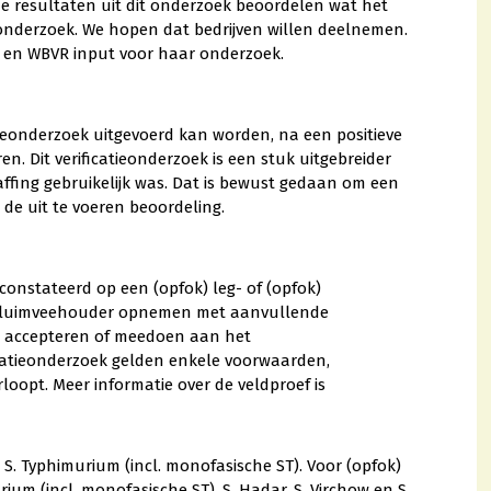
e resultaten uit dit onderzoek beoordelen wat het
eonderzoek. We hopen dat bedrijven willen deelnemen.
 en WBVR input voor haar onderzoek.
tieonderzoek uitgevoerd kan worden, na een positieve
en. Dit verificatieonderzoek is een stuk uitgebreider
affing gebruikelijk was. Dat is bewust gedaan om een
e uit te voeren beoordeling.
onstateerd op een (opfok) leg- of (opfok)
e pluimveehouder opnemen met aanvullende
ing accepteren of meedoen aan het
ficatieonderzoek gelden enkele voorwaarden,
loopt. Meer informatie over de veldproef is
 S. Typhimurium (incl. monofasische ST). Voor (opfok)
rium (incl. monofasische ST), S. Hadar, S. Virchow en S.