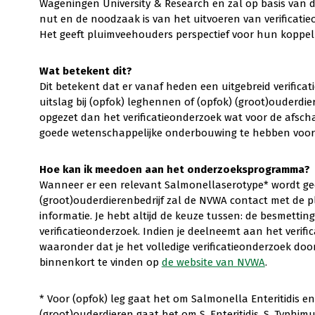
Wageningen University & Research en zal op basis van d
nut en de noodzaak is van het uitvoeren van verificati
Het geeft pluimveehouders perspectief voor hun koppel
Wat betekent dit?
Dit betekent dat er vanaf heden een uitgebreid verifica
uitslag bij (opfok) leghennen of (opfok) (groot)ouderdier
opgezet dan het verificatieonderzoek wat voor de afsch
goede wetenschappelijke onderbouwing te hebben voor d
Hoe kan ik meedoen aan het onderzoeksprogramma?
Wanneer er een relevant Salmonellaserotype* wordt gec
(groot)ouderdierenbedrijf zal de NVWA contact met d
informatie. Je hebt altijd de keuze tussen: de besmett
verificatieonderzoek. Indien je deelneemt aan het veri
waaronder dat je het volledige verificatieonderzoek door
binnenkort te vinden op
de website van NVWA
.
* Voor (opfok) leg gaat het om Salmonella Enteritidis en
(groot)ouderdieren gaat het om S. Enteritidis, S. Typhimu