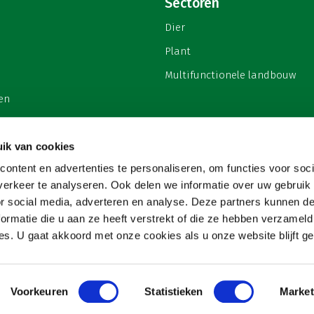
Sectoren
Dier
Plant
Multifunctionele landbouw
en
ik van cookies
ontent en advertenties te personaliseren, om functies voor soci
privacy
erkeer te analyseren. Ook delen we informatie over uw gebruik
or social media, adverteren en analyse. Deze partners kunnen 
ormatie die u aan ze heeft verstrekt of die ze hebben verzameld
s. U gaat akkoord met onze cookies als u onze website blijft ge
Voorkeuren
Statistieken
Market
Copyright 2026
Website & hosting door:
Snowball