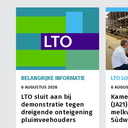
BELANGRIJKE INFORMATIE
LTO L
6 AUGUSTUS 2026
6 AUGUS
LTO sluit aan bij
Kame
demonstratie tegen
(JA21
dreigende onteigening
melkv
pluimveehouders
Súdw