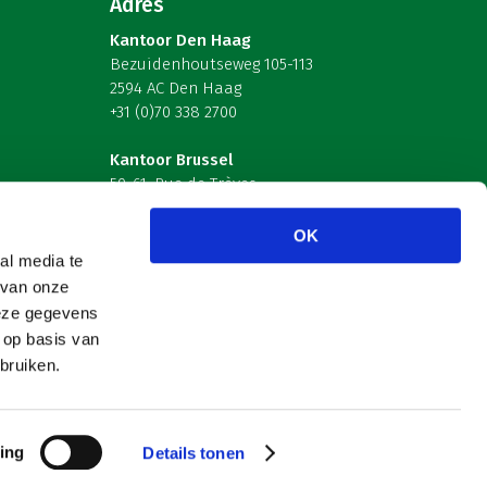
Adres
Kantoor Den Haag
Bezuidenhoutseweg 105-113
2594 AC Den Haag
+31 (0)70 338 2700
Kantoor Brussel
59-61, Rue de Trèves
B-1040 Brussel – België
OK
Volg ons
al media te
 van onze
deze gegevens
 op basis van
bruiken.
ing
Details tonen