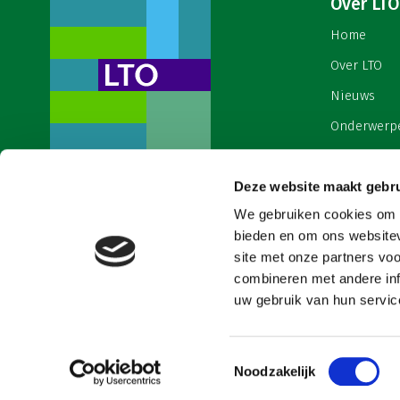
Over LTO
Home
Over LTO
Nieuws
Onderwerp
English
Deze website maakt gebru
Contact
Een ondernemers- en
werkgeversorganisatie met meerwaarde,
We gebruiken cookies om c
Cookies & 
voor een sector met meerwaarde. Dat is
bieden en om ons websitev
Land- en Tuinbouw Organisatie
site met onze partners vo
Nederland (LTO).
combineren met andere inf
uw gebruik van hun service
Toestemmingsselectie
Noodzakelijk