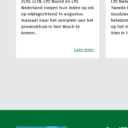
ZLTO, LLTB, LTO Noord en LTO
LTO Nede
Nederland roepen hun leden op om
Tweede 
op vrijdagochtend 14 augustus
Goudzwa
massaal naar het voorplein van het
beleids
provinciehuis in Den Bosch te
op het m
komen…
Vries in 
Lees meer