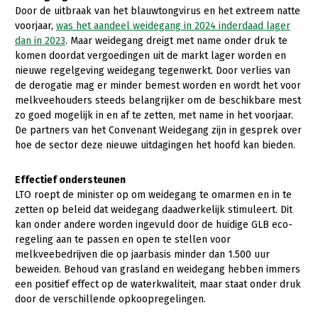
Onderwerpen
Door de uitbraak van het blauwtongvirus en het extreem natte
Konijnenhouderij
Bollenteelt
Vrouw en Bedrijf
voorjaar,
was het aandeel weidegang in 2024 inderdaad lager
Nieuws
dan in 2023
. Maar weidegang dreigt met name onder druk te
Melkveehouderij
Bomen, vaste planten en zomerbloemen
komen doordat vergoedingen uit de markt lager worden en
Nieuwsabonnement
nieuwe regelgeving weidegang tegenwerkt. Door verlies van
Paardenhouderij
Fruitteelt
de derogatie mag er minder bemest worden en wordt het voor
Webinars
Pluimveehouderij
Glastuinbouw
melkveehouders steeds belangrijker om de beschikbare mest
zo goed mogelijk in en af te zetten, met name in het voorjaar.
Over LTO
Schapenhouderij
Paddenstoelen
De partners van het Convenant Weidegang zijn in gesprek over
LTO Nederland
hoe de sector deze nieuwe uitdagingen het hoofd kan bieden.
Varkenshouderij
Vollegrondsgroente
Mensen
Vleesveehouderij
Effectief ondersteunen
LTO roept de minister op om weidegang te omarmen en in te
Jaarverslag 2023
Bestuur en Directie
zetten op beleid dat weidegang daadwerkelijk stimuleert. Dit
Vacatures
Medewerkers
kan onder andere worden ingevuld door de huidige GLB eco-
regeling aan te passen en open te stellen voor
Pers
Vakgroepbestuurders
melkveebedrijven die op jaarbasis minder dan 1.500 uur
beweiden. Behoud van grasland en weidegang hebben immers
Contact
een positief effect op de waterkwaliteit, maar staat onder druk
door de verschillende opkoopregelingen.