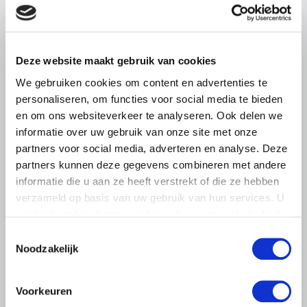
BELANGRIJKE INFORMATIE
5 AUGUSTUS 2026
Deze website maakt gebruik van cookies
Droogte raakt vrijwel alle land- en
tuinbouwsectoren
We gebruiken cookies om content en advertenties te
personaliseren, om functies voor social media te bieden
De aanhoudende droogte en hitte zorgen voor
en om ons websiteverkeer te analyseren. Ook delen we
toenemende problemen in de Nederlandse land- en
informatie over uw gebruik van onze site met onze
tuinbouw. LTO Nederland ziet de gevolgen inmiddels in
vrijwel alle sectoren terug.
partners voor social media, adverteren en analyse. Deze
partners kunnen deze gegevens combineren met andere
Lees meer
informatie die u aan ze heeft verstrekt of die ze hebben
verzameld op basis van uw gebruik van hun services. U
gaat akkoord met onze cookies als u onze website blijft
gebruiken.
Toestemmingsselectie
Noodzakelijk
Voorkeuren