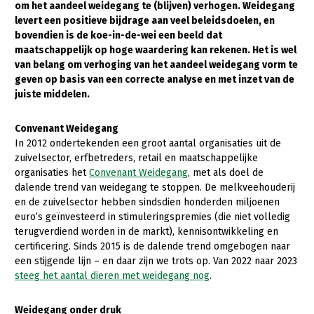
om het aandeel weidegang te (blijven) verhogen. Weidegang
levert een positieve bijdrage aan veel beleidsdoelen, en
Gezonde planten
bovendien is de koe-in-de-wei een beeld dat
Gezonde dieren
maatschappelijk op hoge waardering kan rekenen. Het is wel
van belang om verhoging van het aandeel weidegang vorm te
Natuur, klimaat en energie
geven op basis van een correcte analyse en met inzet van de
juiste middelen.
Bodem en water
Platteland en omgeving
Convenant Weidegang
In 2012 ondertekenden een groot aantal organisaties uit de
Mens, ondernemerschap en onderwijs
zuivelsector, erfbetreders, retail en maatschappelijke
organisaties het
Convenant Weidegang
, met als doel de
Internationaal
dalende trend van weidegang te stoppen. De melkveehouderij
en de zuivelsector hebben sindsdien honderden miljoenen
Sectoren
euro’s geïnvesteerd in stimuleringspremies (die niet volledig
terugverdiend worden in de markt), kennisontwikkeling en
Dier
certificering. Sinds 2015 is de dalende trend omgebogen naar
Plant
Biologische Landbouw
een stijgende lijn – en daar zijn we trots op. Van 2022 naar 2023
steeg het aantal dieren met weidegang nog
.
Multifunctionele landbouw
Geitenhouderij
Akkerbouw
Kalverhouderij
Biologische Landbouw
Multifunctioneel
Weidegang onder druk