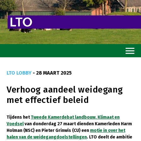
Home
LTO LOBBY
- 28 MAART 2025
Toekomstvisie
Verhoog aandeel weidegang
Goed eten
met effectief beleid
Mooi groen
Sterk ondernemerschap
Tijdens het
Tweede Kamerdebat landbouw, Klimaat en
Voedsel
van donderdag 27 maart dienden Kamerleden Harm
Transitiepaden
Holman (NSC) en Pieter Grinwis (CU) een
motie in over het
halen van de weidegangdoelstellingen
. LTO deelt de ambitie
Thema’s