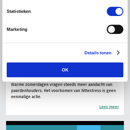
Statistieken
Marketing
ALGEMENE INFORMATIE
Details tonen
28 JULI 2026
Warmere zomers, meer aandacht
OK
voor hittestress bij paarden
Warme zomerdagen vragen steeds meer aandacht van
paardenhouders. Het voorkomen van hittestress is geen
eenmalige actie.
Lees meer