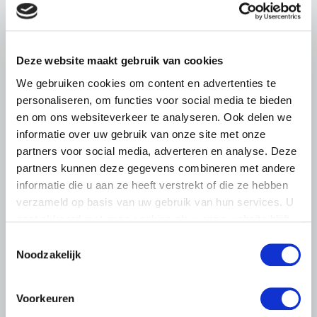
pluimveehouders
ZLTO, LLTB, LTO Noord en LTO Nederland roepen hun
leden op om op vrijdagochtend 14 augustus massaal naar
Deze website maakt gebruik van cookies
het voorplein van het provinciehuis in Den Bosch te
We gebruiken cookies om content en advertenties te
komen…
personaliseren, om functies voor social media te bieden
Lees meer
en om ons websiteverkeer te analyseren. Ook delen we
informatie over uw gebruik van onze site met onze
partners voor social media, adverteren en analyse. Deze
partners kunnen deze gegevens combineren met andere
informatie die u aan ze heeft verstrekt of die ze hebben
verzameld op basis van uw gebruik van hun services. U
gaat akkoord met onze cookies als u onze website blijft
gebruiken.
Toestemmingsselectie
Noodzakelijk
Voorkeuren