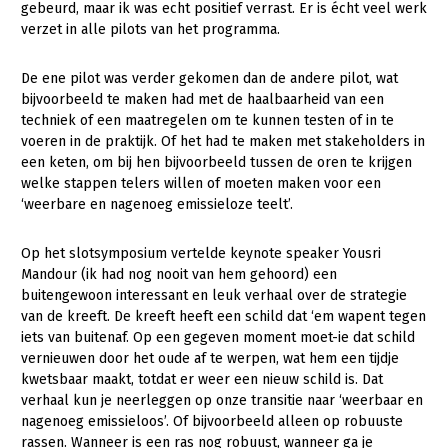
gebeurd, maar ik was echt positief verrast. Er is écht veel werk
verzet in alle pilots van het programma.
Gezonde planten
Gezonde dieren
De ene pilot was verder gekomen dan de andere pilot, wat
bijvoorbeeld te maken had met de haalbaarheid van een
Natuur, klimaat en energie
techniek of een maatregelen om te kunnen testen of in te
voeren in de praktijk. Of het had te maken met stakeholders in
Bodem en water
een keten, om bij hen bijvoorbeeld tussen de oren te krijgen
Platteland en omgeving
welke stappen telers willen of moeten maken voor een
‘weerbare en nagenoeg emissieloze teelt’.
Mens, ondernemerschap en onderwijs
Internationaal
Op het slotsymposium vertelde keynote speaker Yousri
Mandour (ik had nog nooit van hem gehoord) een
Sectoren
buitengewoon interessant en leuk verhaal over de strategie
van de kreeft. De kreeft heeft een schild dat ‘em wapent tegen
Dier
iets van buitenaf. Op een gegeven moment moet-ie dat schild
vernieuwen door het oude af te werpen, wat hem een tijdje
Plant
Biologische Landbouw
kwetsbaar maakt, totdat er weer een nieuw schild is. Dat
verhaal kun je neerleggen op onze transitie naar ‘weerbaar en
Multifunctionele landbouw
Geitenhouderij
Akkerbouw
nagenoeg emissieloos’. Of bijvoorbeeld alleen op robuuste
Kalverhouderij
Biologische Landbouw
Multifunctioneel
rassen. Wanneer is een ras nog robuust, wanneer ga je