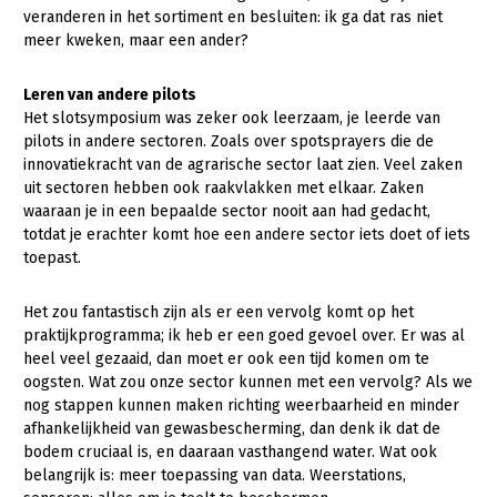
Onderwerpen
veranderen in het sortiment en besluiten: ik ga dat ras niet
Konijnenhouderij
Bollenteelt
Vrouw en Bedrijf
meer kweken, maar een ander?
Nieuws
Melkveehouderij
Bomen, vaste planten en zomerbloemen
Leren van andere pilots
Nieuwsabonnement
Paardenhouderij
Fruitteelt
Het slotsymposium was zeker ook leerzaam, je leerde van
Webinars
pilots in andere sectoren. Zoals over spotsprayers die de
Pluimveehouderij
Glastuinbouw
innovatiekracht van de agrarische sector laat zien. Veel zaken
Over LTO
uit sectoren hebben ook raakvlakken met elkaar. Zaken
Schapenhouderij
Paddenstoelen
waaraan je in een bepaalde sector nooit aan had gedacht,
LTO Nederland
Varkenshouderij
Vollegrondsgroente
totdat je erachter komt hoe een andere sector iets doet of iets
toepast.
Mensen
Vleesveehouderij
Jaarverslag 2023
Bestuur en Directie
Het zou fantastisch zijn als er een vervolg komt op het
praktijkprogramma; ik heb er een goed gevoel over. Er was al
Vacatures
Medewerkers
heel veel gezaaid, dan moet er ook een tijd komen om te
oogsten. Wat zou onze sector kunnen met een vervolg? Als we
Pers
Vakgroepbestuurders
nog stappen kunnen maken richting weerbaarheid en minder
Contact
afhankelijkheid van gewasbescherming, dan denk ik dat de
bodem cruciaal is, en daaraan vasthangend water. Wat ook
belangrijk is: meer toepassing van data. Weerstations,