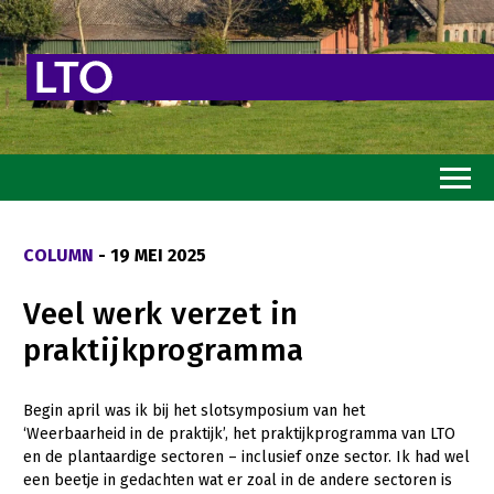
Home
COLUMN
- 19 MEI 2025
Toekomstvisie
Veel werk verzet in
Goed eten
praktijkprogramma
Mooi groen
Sterk ondernemerschap
Begin april was ik bij het slotsymposium van het
‘Weerbaarheid in de praktijk’, het praktijkprogramma van LTO
Transitiepaden
en de plantaardige sectoren – inclusief onze sector. Ik had wel
een beetje in gedachten wat er zoal in de andere sectoren is
Thema’s