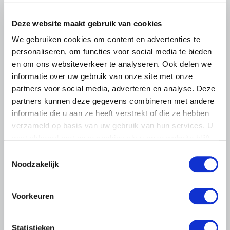
het voorplein van het provinciehuis in Den Bosch te
komen…
Deze website maakt gebruik van cookies
Lees meer
We gebruiken cookies om content en advertenties te
personaliseren, om functies voor social media te bieden
en om ons websiteverkeer te analyseren. Ook delen we
informatie over uw gebruik van onze site met onze
partners voor social media, adverteren en analyse. Deze
partners kunnen deze gegevens combineren met andere
informatie die u aan ze heeft verstrekt of die ze hebben
verzameld op basis van uw gebruik van hun services. U
gaat akkoord met onze cookies als u onze website blijft
gebruiken.
Toestemmingsselectie
Noodzakelijk
Voorkeuren
Statistieken
LTO LOBBY