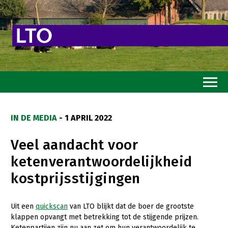
Home
IN DE MEDIA
- 1 APRIL 2022
Toekomstvisie
Veel aandacht voor
Goed eten
ketenverantwoordelijkheid
Mooi groen
kostprijsstijgingen
Sterk ondernemerschap
Transitiepaden
Uit een
quickscan
van LTO blijkt dat de boer de grootste
klappen opvangt met betrekking tot de stijgende prijzen.
Thema’s
Ketenpartijen zijn nu aan zet om hun verantwoordelijk te