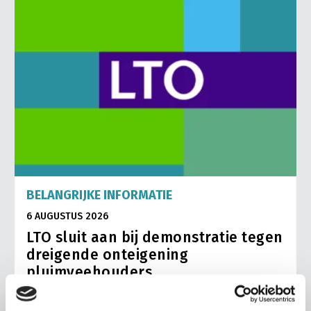
BELANGRIJKE INFORMATIE
6 AUGUSTUS 2026
LTO sluit aan bij demonstratie tegen
dreigende onteigening
pluimveehouders
ZLTO, LLTB, LTO Noord en LTO Nederland roepen hun
leden op om op vrijdagochtend 14 augustus massaal naar