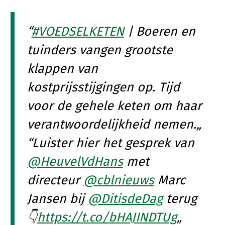
Onderwerpen
Konijnenhouderij
Bollenteelt
Vrouw en Bedrijf
Nieuws
#VOEDSELKETEN
| Boeren en
Melkveehouderij
Bomen, vaste planten en zomerbloemen
Nieuwsabonnement
tuinders vangen grootste
Paardenhouderij
Fruitteelt
Webinars
klappen van
Pluimveehouderij
Glastuinbouw
Over LTO
kostprijsstijgingen op. Tijd
Schapenhouderij
Paddenstoelen
voor de gehele keten om haar
LTO Nederland
Varkenshouderij
Vollegrondsgroente
Mensen
verantwoordelijkheid nemen.
Vleesveehouderij
Jaarverslag 2023
Bestuur en Directie
Luister hier het gesprek van
Vacatures
Medewerkers
@HeuvelVdHans
met
Pers
Vakgroepbestuurders
directeur
@cblnieuws
Marc
Contact
Jansen bij
@DitisdeDag
terug
👇
https://t.co/bHAJINDTUg