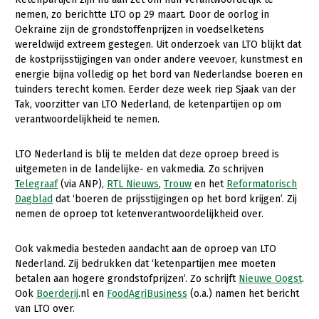
nemen, zo berichtte LTO op 29 maart. Door de oorlog in
Gezonde planten
Oekraïne zijn de grondstoffenprijzen in voedselketens
wereldwijd extreem gestegen. Uit onderzoek van LTO blijkt dat
Gezonde dieren
de kostprijsstijgingen van onder andere veevoer, kunstmest en
energie bijna volledig op het bord van Nederlandse boeren en
Natuur, klimaat en energie
tuinders terecht komen. Eerder deze week riep Sjaak van der
Bodem en water
Tak, voorzitter van LTO Nederland, de ketenpartijen op om
verantwoordelijkheid te nemen.
Platteland en omgeving
Mens, ondernemerschap en onderwijs
LTO Nederland is blij te melden dat deze oproep breed is
uitgemeten in de landelijke- en vakmedia. Zo schrijven
Internationaal
Telegraaf
(via ANP),
RTL Nieuws
,
Trouw
en het
Reformatorisch
Dagblad
dat ‘boeren de prijsstijgingen op het bord krijgen’. Zij
Sectoren
nemen de oproep tot ketenverantwoordelijkheid over.
Dier
Ook vakmedia besteden aandacht aan de oproep van LTO
Plant
Biologische Landbouw
Nederland. Zij bedrukken dat ‘ketenpartijen mee moeten
betalen aan hogere grondstofprijzen’. Zo schrijft
Nieuwe Oogst
.
Multifunctionele landbouw
Geitenhouderij
Akkerbouw
Ook
Boerderij
.nl en
FoodAgriBusiness
(o.a.) namen het bericht
van LTO over.
Kalverhouderij
Biologische Landbouw
Multifunctioneel