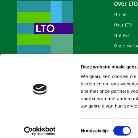
Over LTO
Home
Over LTO
Nieuws
Onderwerp
English
Deze website maakt gebru
Contact
Een ondernemers- en
werkgeversorganisatie met meerwaarde,
We gebruiken cookies om c
Cookies & 
voor een sector met meerwaarde. Dat is
bieden en om ons websitev
Land- en Tuinbouw Organisatie
site met onze partners vo
Nederland (LTO).
combineren met andere inf
uw gebruik van hun service
Toestemmingsselectie
Noodzakelijk