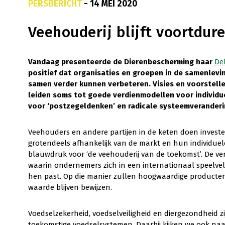
PERSBERICHT
- 14 MEI 2020
Veehouderij blijft voortdur
Vandaag presenteerde de Dierenbescherming haar
De
positief dat organisaties en groepen in de samenle
samen verder kunnen verbeteren. Visies en voorstelle
leiden soms tot goede verdienmodellen voor individ
voor ‘postzegeldenken’ en radicale systeemveranderi
Veehouders en andere partijen in de keten doen invester
grotendeels afhankelijk van de markt en hun individuele
blauwdruk voor ‘de veehouderij van de toekomst’. De vere
waarin ondernemers zich in een internationaal speelvel
hen past. Op die manier zullen hoogwaardige product
waarde blijven bewijzen.
Voedselzekerheid, voedselveiligheid en diergezondheid 
toekomstige voedselsystemen. Daarbij kijken we ook n