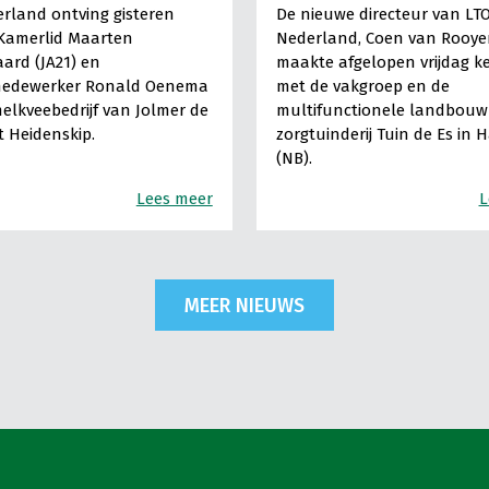
rland ontving gisteren
De nieuwe directeur van LT
Kamerlid Maarten
Nederland, Coen van Rooye
ard (JA21) en
maakte afgelopen vrijdag k
medewerker Ronald Oenema
met de vakgroep en de
elkveebedrijf van Jolmer de
multifunctionele landbouw 
It Heidenskip.
zorgtuinderij Tuin de Es in 
(NB).
Lees meer
L
MEER NIEUWS