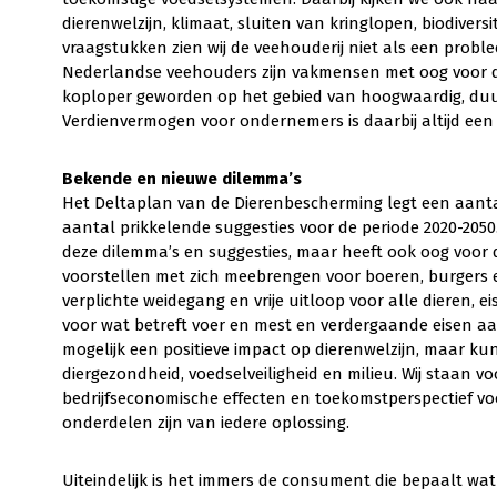
dierenwelzijn, klimaat, sluiten van kringlopen, biodivers
vraagstukken zien wij de veehouderij niet als een probl
Nederlandse veehouders zijn vakmensen met oog voor di
koploper geworden op het gebied van hoogwaardig, duur
Verdienvermogen voor ondernemers is daarbij altijd een
Bekende en nieuwe dilemma’s
Het Deltaplan van de Dierenbescherming legt een aant
aantal prikkelende suggesties voor de periode 2020-205
deze dilemma’s en suggesties, maar heeft ook oog voor d
voorstellen met zich meebrengen voor boeren, burgers
verplichte weidegang en vrije uitloop voor alle dieren, 
voor wat betreft voer en mest en verdergaande eisen aa
mogelijk een positieve impact op dierenwelzijn, maar ku
diergezondheid, voedselveiligheid en milieu. Wij staan vo
bedrijfseconomische effecten en toekomstperspectief vo
onderdelen zijn van iedere oplossing.
Uiteindelijk is het immers de consument die bepaalt wat h