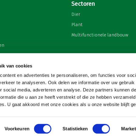
Sectoren
Dier
Plant
Multifunctionele landbouw
en
ik van cookies
ontent en advertenties te personaliseren, om functies voor soci
privacy
erkeer te analyseren. Ook delen we informatie over uw gebruik
or social media, adverteren en analyse. Deze partners kunnen 
ormatie die u aan ze heeft verstrekt of die ze hebben verzameld
s. U gaat akkoord met onze cookies als u onze website blijft ge
Voorkeuren
Statistieken
Market
Copyright 2026
Website & hosting door:
Snowball