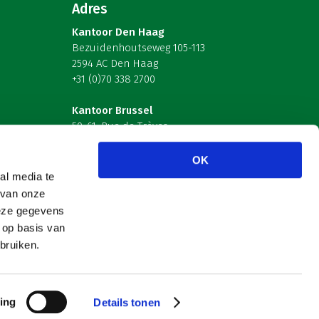
Adres
Kantoor Den Haag
Bezuidenhoutseweg 105-113
2594 AC Den Haag
+31 (0)70 338 2700
Kantoor Brussel
59-61, Rue de Trèves
B-1040 Brussel – België
OK
Volg ons
al media te
 van onze
deze gegevens
 op basis van
bruiken.
ing
Details tonen