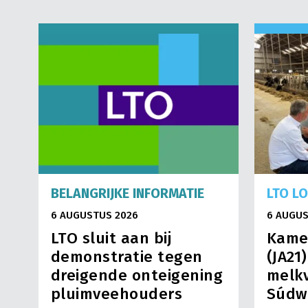
BELANGRIJKE INFORMATIE
LTO L
6 AUGUSTUS 2026
6 AUGUS
LTO sluit aan bij
Kame
demonstratie tegen
(JA21
dreigende onteigening
melkv
pluimveehouders
Súdw