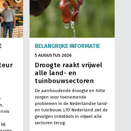
E
BELANGRIJKE INFORMATIE
5 AUGUSTUS 2026
teur
Droogte raakt vrijwel
alle land- en
tuinbouwsectoren
De aanhoudende droogte en hitte
zorgen voor toenemende
O
problemen in de Nederlandse land-
n,
en tuinbouw. LTO Nederland ziet de
ennis
gevolgen inmiddels in vrijwel alle
sectoren terug.
bij
Haaren