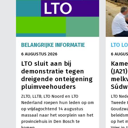
BELANGRIJKE INFORMATIE
LTO L
6 AUGUSTUS 2026
6 AUGUS
LTO sluit aan bij
Kame
demonstratie tegen
(JA21
dreigende onteigening
melkv
pluimveehouders
Súdw
ZLTO, LLTB, LTO Noord en LTO
LTO Nede
Nederland roepen hun leden op om
Tweede 
op vrijdagochtend 14 augustus
Goudzwa
massaal naar het voorplein van het
beleids
provinciehuis in Den Bosch te
op het m
komen…
Vries in 