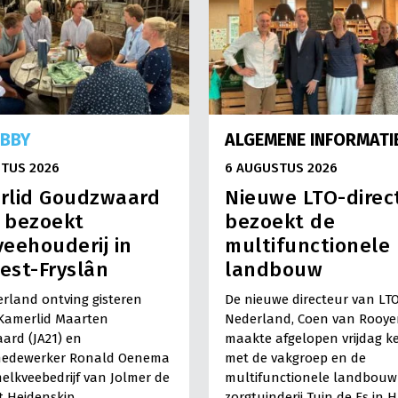
OBBY
ALGEMENE INFORMATI
TUS 2026
6 AUGUSTUS 2026
rlid Goudzwaard
Nieuwe LTO-direc
) bezoekt
bezoekt de
eehouderij in
multifunctionele
est-Fryslân
landbouw
rland ontving gisteren
De nieuwe directeur van LT
Kamerlid Maarten
Nederland, Coen van Rooye
ard (JA21) en
maakte afgelopen vrijdag k
medewerker Ronald Oenema
met de vakgroep en de
elkveebedrijf van Jolmer de
multifunctionele landbouw 
It Heidenskip.
zorgtuinderij Tuin de Es in 