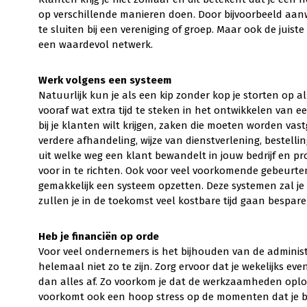
op verschillende manieren doen. Door bijvoorbeeld aanw
te sluiten bij een vereniging of groep. Maar ook de juis
een waardevol netwerk.
Werk volgens een systeem
Natuurlijk kun je als een kip zonder kop je storten op a
vooraf wat extra tijd te steken in het ontwikkelen van 
bij je klanten wilt krijgen, zaken die moeten worden vas
verdere afhandeling, wijze van dienstverlening, bestelli
uit welke weg een klant bewandelt in jouw bedrijf en p
voor in te richten. Ook voor veel voorkomende gebeurten
gemakkelijk een systeem opzetten. Deze systemen zal je
zullen je in de toekomst veel kostbare tijd gaan bespare
Heb je financiën op orde
Voor veel ondernemers is het bijhouden van de administr
helemaal niet zo te zijn. Zorg ervoor dat je wekelijks eve
dan alles af. Zo voorkom je dat de werkzaamheden oplo
voorkomt ook een hoop stress op de momenten dat je bijv