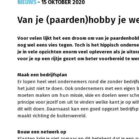
NIEUWS
- 15 OKTOBER 2020
Van je (paarden)hobby je we
Voor velen lijkt het een droom om van je paardenhobby
nog wel eens vies tegen. Toch is het hippisch ondern
je in vele opzichten enorm veel opleveren als je uiter
voor je op een rijtje gezet om beter voorbereid te we
Maak een bedrijfsplan
Er lopen heel veel ondernemers rond die zonder bedrijf
het juist niet te doen. Ook ondernemers met een eigen b
moeten maken om hun missie, visie en doelen weer scherp
principe voor jezelf om uit te vinden welke kant je op wil
dit wilt doen. Daarnaast kan een goed opgezet bedrijfsp
maakt richting de buitenwereld.
Bouw een netwerk op
Klanten krijg je niet zomaar en dit betekent dat je een