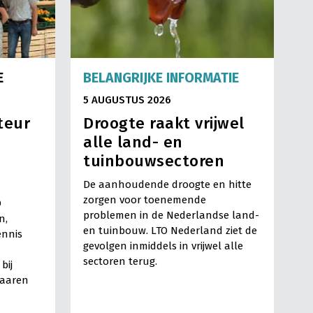
E
BELANGRIJKE INFORMATIE
5 AUGUSTUS 2026
teur
Droogte raakt vrijwel
alle land- en
tuinbouwsectoren
De aanhoudende droogte en hitte
zorgen voor toenemende
O
problemen in de Nederlandse land-
n,
en tuinbouw. LTO Nederland ziet de
ennis
gevolgen inmiddels in vrijwel alle
sectoren terug.
bij
Haaren