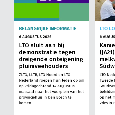
BELANGRIJKE INFORMATIE
LTO L
6 AUGUSTUS 2026
6 AUGUS
LTO sluit aan bij
Kame
demonstratie tegen
(JA21
dreigende onteigening
melkv
pluimveehouders
Súdw
ZLTO, LLTB, LTO Noord en LTO
LTO Nede
Nederland roepen hun leden op om
Tweede 
op vrijdagochtend 14 augustus
Goudzwa
massaal naar het voorplein van het
beleids
provinciehuis in Den Bosch te
op het m
komen…
Vries in 