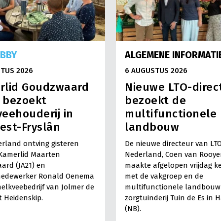
OBBY
ALGEMENE INFORMATI
TUS 2026
6 AUGUSTUS 2026
rlid Goudzwaard
Nieuwe LTO-direc
) bezoekt
bezoekt de
eehouderij in
multifunctionele
est-Fryslân
landbouw
rland ontving gisteren
De nieuwe directeur van LT
Kamerlid Maarten
Nederland, Coen van Rooye
ard (JA21) en
maakte afgelopen vrijdag k
medewerker Ronald Oenema
met de vakgroep en de
elkveebedrijf van Jolmer de
multifunctionele landbouw 
It Heidenskip.
zorgtuinderij Tuin de Es in 
(NB).