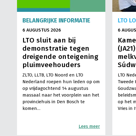
BELANGRIJKE INFORMATIE
LTO L
6 AUGUSTUS 2026
6 AUGUS
LTO sluit aan bij
Kame
demonstratie tegen
(JA21
dreigende onteigening
melkv
pluimveehouders
Súdw
ZLTO, LLTB, LTO Noord en LTO
LTO Nede
Nederland roepen hun leden op om
Tweede 
op vrijdagochtend 14 augustus
Goudzwa
massaal naar het voorplein van het
beleids
provinciehuis in Den Bosch te
op het m
komen…
Vries in 
Lees meer