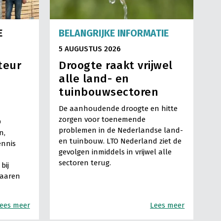
E
BELANGRIJKE INFORMATIE
5 AUGUSTUS 2026
teur
Droogte raakt vrijwel
alle land- en
tuinbouwsectoren
De aanhoudende droogte en hitte
zorgen voor toenemende
O
problemen in de Nederlandse land-
n,
en tuinbouw. LTO Nederland ziet de
ennis
gevolgen inmiddels in vrijwel alle
sectoren terug.
bij
Haaren
ees meer
Lees meer