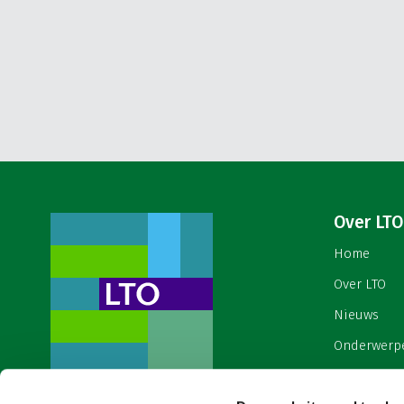
Over LTO
Home
Over LTO
Nieuws
Onderwerp
English