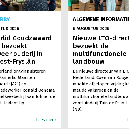
OBBY
ALGEMENE INFORMATI
TUS 2026
6 AUGUSTUS 2026
rlid Goudzwaard
Nieuwe LTO-direc
) bezoekt
bezoekt de
eehouderij in
multifunctionele
est-Fryslân
landbouw
rland ontving gisteren
De nieuwe directeur van LT
Kamerlid Maarten
Nederland, Coen van Rooye
ard (JA21) en
maakte afgelopen vrijdag k
medewerker Ronald Oenema
met de vakgroep en de
elkveebedrijf van Jolmer de
multifunctionele landbouw 
It Heidenskip.
zorgtuinderij Tuin de Es in 
(NB).
Lees meer
L