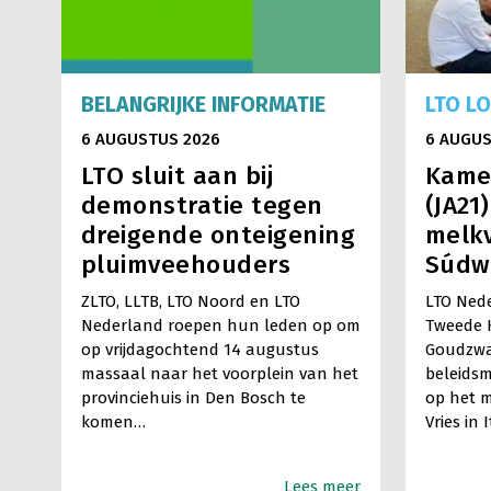
BELANGRIJKE INFORMATIE
LTO L
6 AUGUSTUS 2026
6 AUGUS
LTO sluit aan bij
Kame
demonstratie tegen
(JA21
dreigende onteigening
melkv
pluimveehouders
Súdw
ZLTO, LLTB, LTO Noord en LTO
LTO Nede
Nederland roepen hun leden op om
Tweede 
op vrijdagochtend 14 augustus
Goudzwa
massaal naar het voorplein van het
beleids
provinciehuis in Den Bosch te
op het m
komen…
Vries in 
Lees meer