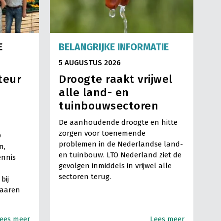
E
BELANGRIJKE INFORMATIE
5 AUGUSTUS 2026
teur
Droogte raakt vrijwel
alle land- en
tuinbouwsectoren
De aanhoudende droogte en hitte
zorgen voor toenemende
O
problemen in de Nederlandse land-
n,
en tuinbouw. LTO Nederland ziet de
ennis
gevolgen inmiddels in vrijwel alle
sectoren terug.
bij
Haaren
ees meer
Lees meer