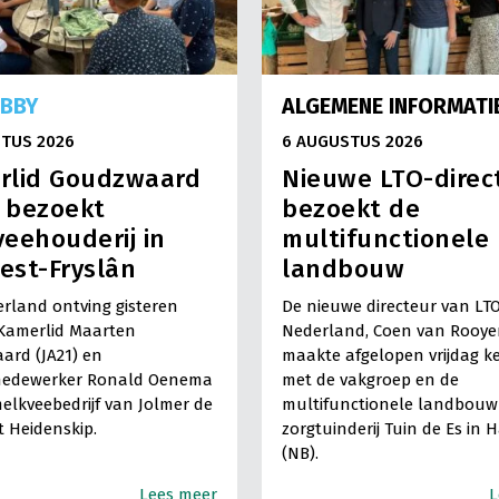
OBBY
ALGEMENE INFORMATI
TUS 2026
6 AUGUSTUS 2026
rlid Goudzwaard
Nieuwe LTO-direc
) bezoekt
bezoekt de
eehouderij in
multifunctionele
est-Fryslân
landbouw
rland ontving gisteren
De nieuwe directeur van LT
Kamerlid Maarten
Nederland, Coen van Rooye
ard (JA21) en
maakte afgelopen vrijdag k
medewerker Ronald Oenema
met de vakgroep en de
elkveebedrijf van Jolmer de
multifunctionele landbouw 
It Heidenskip.
zorgtuinderij Tuin de Es in 
(NB).
Lees meer
L