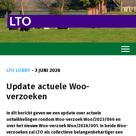
Home
LTO LOBBY
- 3 JUNI 2026
Toekomstvisie
Update actuele Woo-
Goed eten
verzoeken
Mooi groen
Sterk ondernemerschap
In dit bericht geven we een update over actuele
ontwikkelingen rondom Woo-verzoek Woo/2023/066 en
Transitiepaden
over het nieuwe Woo-verzoek Woo/2026/001. In beide Woo-
verzoeken zal LTO als collectieve belangenbehartiger een
Thema’s