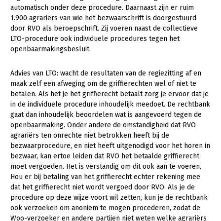
Onderwerpen
automatisch onder deze procedure. Daarnaast zijn er ruim
Konijnenhouderij
Bollenteelt
Vrouw en Bedrijf
1.900 agrariërs van wie het bezwaarschrift is doorgestuurd
Nieuws
door RVO als beroepschrift. Zij voeren naast de collectieve
Melkveehouderij
Bomen, vaste planten en zomerbloemen
LTO-procedure ook individuele procedures tegen het
Nieuwsabonnement
openbaarmakingsbesluit.
Paardenhouderij
Fruitteelt
Webinars
Pluimveehouderij
Glastuinbouw
Advies van LTO: wacht de resultaten van de regiezitting af en
Over LTO
maak zelf een afweging om de griffierechten wel of niet te
Schapenhouderij
Paddenstoelen
betalen. Als het je het griffierecht betaalt zorg je ervoor dat je
LTO Nederland
Varkenshouderij
Vollegrondsgroente
in de individuele procedure inhoudelijk meedoet. De rechtbank
gaat dan inhoudelijk beoordelen wat is aangevoerd tegen de
Mensen
Vleesveehouderij
openbaarmaking. Onder andere de omstandigheid dat RVO
agrariërs ten onrechte niet betrokken heeft bij de
Jaarverslag 2023
Bestuur en Directie
bezwaarprocedure, en niet heeft uitgenodigd voor het horen in
Vacatures
Medewerkers
bezwaar, kan ertoe leiden dat RVO het betaalde griffierecht
moet vergoeden. Het is verstandig om dit ook aan te voeren.
Pers
Vakgroepbestuurders
Hou er bij betaling van het griffierecht echter rekening mee
dat het griffierecht niet wordt vergoed door RVO. Als je de
Contact
procedure op deze wijze voort wil zetten, kun je de rechtbank
ook verzoeken om anoniem te mogen procederen, zodat de
Woo-verzoeker en andere partijen niet weten welke agrariërs