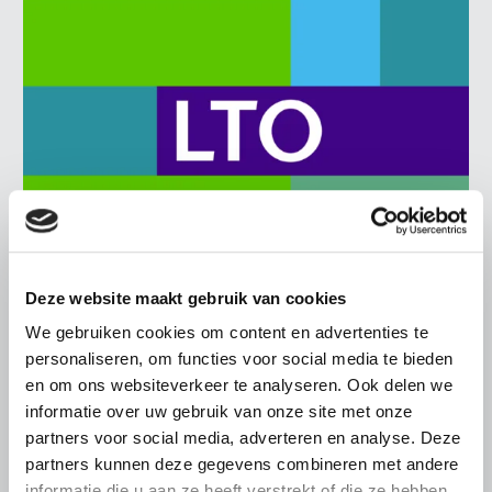
Deze website maakt gebruik van cookies
BELANGRIJKE INFORMATIE
We gebruiken cookies om content en advertenties te
6 AUGUSTUS 2026
personaliseren, om functies voor social media te bieden
LTO sluit aan bij demonstratie tegen
en om ons websiteverkeer te analyseren. Ook delen we
dreigende onteigening
informatie over uw gebruik van onze site met onze
pluimveehouders
partners voor social media, adverteren en analyse. Deze
partners kunnen deze gegevens combineren met andere
ZLTO, LLTB, LTO Noord en LTO Nederland roepen hun
informatie die u aan ze heeft verstrekt of die ze hebben