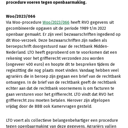
procedure voeren tegen openbaarmaking.
Gezonde planten
Woo/2023/066
Gezonde dieren
Via Woo-procedure
Woo/2023/066
heeft RVO gegevens uit
gecombineerde opgaven uit de periode 1989 t/m 2022
Natuur, klimaat en energie
openbaar gemaakt. Er zijn veel bezwaarschriften ingediend op
dit Woo-verzoek. Deze bezwaarschriften zijn nadien als
Bodem en water
beroepschrift doorgestuurd naar de rechtbank Midden-
Platteland en omgeving
Nederland. LTO heeft geprobeerd om te voorkomen dat een
rekening voor het griffierecht verzonden zou worden
Mens, ondernemerschap en onderwijs
(ongeveer 400 euro) en hoopte dit te bespreken tijdens de
regiezitting die nog plaats moet vinden. Vandaag hebben veel
Internationaal
agrariërs die in beroep zijn gegaan een brief van de rechtbank
ontvangen. In de brief van de rechtbank geeft de rechtbank
Sectoren
echter aan dat de rechtbank voornemens is om facturen te
gaan versturen voor het griffierecht. LTO vindt dat RVO het
Dier
griffierecht zou moeten betalen. Hierover zijn afgelopen
Plant
Biologische Landbouw
vrijdag door de BBB ook Kamervragen gesteld.
Multifunctionele landbouw
Geitenhouderij
Akkerbouw
LTO voert als collectieve belangenbehartiger een procedure
Kalverhouderij
Biologische Landbouw
Multifunctioneel
tegen openbaarmaking van deze gegevens. Agrariërs vallen