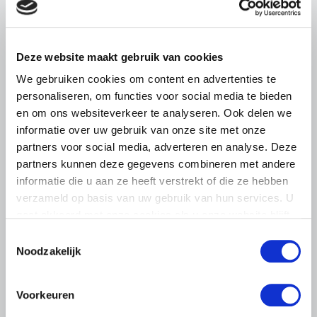
pluimveehouders
ZLTO, LLTB, LTO Noord en LTO Nederland roepen hun
leden op om op vrijdagochtend 14 augustus massaal naar
Deze website maakt gebruik van cookies
het voorplein van het provinciehuis in Den Bosch te
komen…
We gebruiken cookies om content en advertenties te
personaliseren, om functies voor social media te bieden
Lees meer
en om ons websiteverkeer te analyseren. Ook delen we
informatie over uw gebruik van onze site met onze
partners voor social media, adverteren en analyse. Deze
partners kunnen deze gegevens combineren met andere
informatie die u aan ze heeft verstrekt of die ze hebben
verzameld op basis van uw gebruik van hun services. U
gaat akkoord met onze cookies als u onze website blijft
gebruiken.
Toestemmingsselectie
Noodzakelijk
Voorkeuren