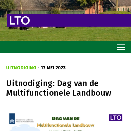
Home
UITNODIGING
- 17 MEI 2023
Toekomstvisie
Uitnodiging: Dag van de
Goed eten
Multifunctionele Landbouw
Mooi groen
Sterk ondernemerschap
Transitiepaden
Thema’s