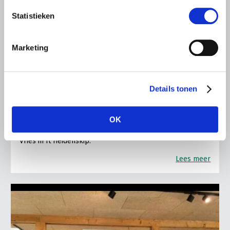
Statistieken
LTO LOBBY
Marketing
6 AUGUSTUS 2026
Kamerlid Goudzwaard (JA21)
bezoekt melkveehouderij in
Details tonen
Súdwest-Fryslân
LTO Nederland ontving gisteren Tweede Kamerlid
OK
Maarten Goudzwaard (JA21) en beleidsmedewerker
Ronald Oenema op het melkveebedrijf van Jolmer de
Vries in It Heidenskip.
Lees meer