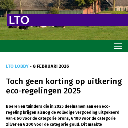
Home
LTO LOBBY
- 8 FEBRUARI 2026
Toekomstvisie
Toch geen korting op uitkering
Goed eten
eco-regelingen 2025
Mooi groen
Sterk ondernemerschap
Boeren en tuinders die in 2025 deelnamen aan een eco-
regeling krijgen alsnog de volledige vergoeding uitgekeerd
Transitiepaden
van € 60 voor de categorie brons, € 100 voor de categorie
zilver en € 200 voor de categorie goud. Dit maakte
Thema’s