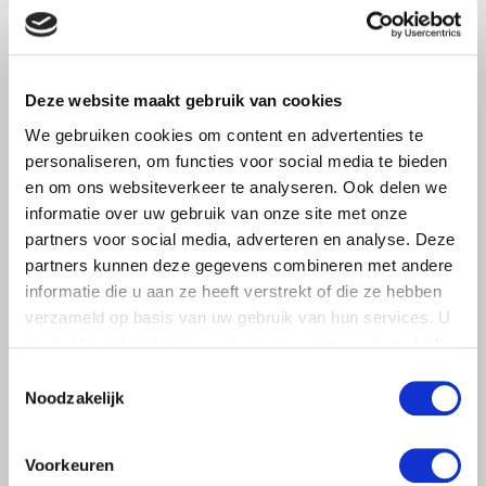
dreigende onteigening
pluimveehouders
ZLTO, LLTB, LTO Noord en LTO Nederland roepen hun
leden op om op vrijdagochtend 14 augustus massaal naar
Deze website maakt gebruik van cookies
het voorplein van het provinciehuis in Den Bosch te
We gebruiken cookies om content en advertenties te
komen…
personaliseren, om functies voor social media te bieden
Lees meer
en om ons websiteverkeer te analyseren. Ook delen we
informatie over uw gebruik van onze site met onze
partners voor social media, adverteren en analyse. Deze
partners kunnen deze gegevens combineren met andere
informatie die u aan ze heeft verstrekt of die ze hebben
verzameld op basis van uw gebruik van hun services. U
gaat akkoord met onze cookies als u onze website blijft
gebruiken.
Toestemmingsselectie
Noodzakelijk
Voorkeuren