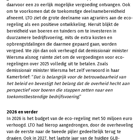
Onderwerpen
daarvoor een zo eerlijk mogelijke vergoeding ontvangen. Ook
Konijnenhouderij
Bollenteelt
Vrouw en Bedrijf
om te voorkomen dat de toekomstige deelnamebereidheid
Nieuws
afneemt. LTO ziet de grote deelname van agrariërs aan de eco-
Melkveehouderij
Bomen, vaste planten en zomerbloemen
regeling als een positieve ontwikkeling. Hieruit blijkt de
Nieuwsabonnement
bereidheid van boeren en tuinders om te investeren in
Paardenhouderij
Fruitteelt
duurzamere bedrijfsvoering, mits de extra kosten en
Webinars
Pluimveehouderij
Glastuinbouw
opbrengstdalingen die daarmee gepaard gaan, worden
vergoed. We zijn dan ook verheugd dat demissionair minister
Over LTO
Schapenhouderij
Paddenstoelen
Wiersma alsnog ruimte ziet om de vergoedingen voor eco-
LTO Nederland
regelingen over 2025 volledig uit te betalen. Zoals
Varkenshouderij
Vollegrondsgroente
demissionair minister Wiersma het zelf verwoord in haar
Mensen
Vleesveehouderij
Kamerbrief: “
Dat is belangrijk voor de betrouwbaarheid van
het beleid en bevestigt het belang dat de overheid hecht aan
Jaarverslag 2023
Bestuur en Directie
perspectief voor boeren die stappen zetten naar een
toekomstbestendige bedrijfsvoering
.”
Vacatures
Medewerkers
Pers
Vakgroepbestuurders
2026 en verder
In 2026 is het budget van de eco-regeling met 50 miljoen euro
Contact
verhoogd. LTO had hierop aangedrongen, door de overheveling
van de eerste naar de tweede pijler gedeeltelijk terug te
draaien. Ook in 2027, het laatste jaar van de huidige GLB-