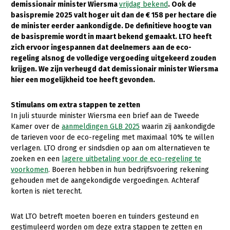
demissionair minister Wiersma
vrijdag bekend
. Ook de
basispremie 2025 valt hoger uit dan de € 158 per hectare die
Gezonde planten
de minister eerder aankondigde. De definitieve hoogte van
Gezonde dieren
de basispremie wordt in maart bekend gemaakt. LTO heeft
zich ervoor ingespannen dat deelnemers aan de eco-
Natuur, klimaat en energie
regeling alsnog de volledige vergoeding uitgekeerd zouden
krijgen. We zijn verheugd dat demissionair minister Wiersma
Bodem en water
hier een mogelijkheid toe heeft gevonden.
Platteland en omgeving
Stimulans om extra stappen te zetten
Mens, ondernemerschap en onderwijs
In juli stuurde minister Wiersma een brief aan de Tweede
Kamer over de
aanmeldingen GLB 2025
waarin zij aankondigde
Internationaal
de tarieven voor de eco-regeling met maximaal 10% te willen
verlagen. LTO drong er sindsdien op aan om alternatieven te
Sectoren
zoeken en een
lagere uitbetaling voor de eco-regeling te
voorkomen
. Boeren hebben in hun bedrijfsvoering rekening
Dier
gehouden met de aangekondigde vergoedingen. Achteraf
Plant
Biologische Landbouw
korten is niet terecht.
Multifunctionele landbouw
Geitenhouderij
Akkerbouw
Wat LTO betreft moeten boeren en tuinders gesteund en
Kalverhouderij
Biologische Landbouw
Multifunctioneel
gestimuleerd worden om deze extra stappen te zetten en