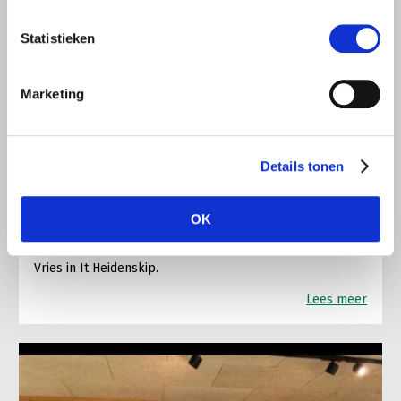
Statistieken
LTO LOBBY
Marketing
6 AUGUSTUS 2026
Kamerlid Goudzwaard (JA21)
bezoekt melkveehouderij in
Details tonen
Súdwest-Fryslân
LTO Nederland ontving gisteren Tweede Kamerlid
OK
Maarten Goudzwaard (JA21) en beleidsmedewerker
Ronald Oenema op het melkveebedrijf van Jolmer de
Vries in It Heidenskip.
Lees meer