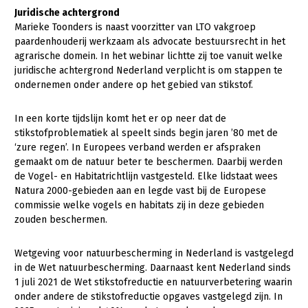
Onderwerpen
Juridische achtergrond
Konijnenhouderij
Bollenteelt
Vrouw en Bedrijf
Marieke Toonders is naast voorzitter van LTO vakgroep
Nieuws
paardenhouderij werkzaam als advocate bestuursrecht in het
Melkveehouderij
Bomen, vaste planten en zomerbloemen
agrarische domein. In het webinar lichtte zij toe vanuit welke
Nieuwsabonnement
Paardenhouderij
Fruitteelt
juridische achtergrond Nederland verplicht is om stappen te
Webinars
ondernemen onder andere op het gebied van stikstof.
Pluimveehouderij
Glastuinbouw
Over LTO
In een korte tijdslijn komt het er op neer dat de
Schapenhouderij
Paddenstoelen
stikstofproblematiek al speelt sinds begin jaren ’80 met de
LTO Nederland
Varkenshouderij
Vollegrondsgroente
‘zure regen’. In Europees verband werden er afspraken
gemaakt om de natuur beter te beschermen. Daarbij werden
Mensen
Vleesveehouderij
de Vogel- en Habitatrichtlijn vastgesteld. Elke lidstaat wees
Jaarverslag 2023
Bestuur en Directie
Natura 2000-gebieden aan en legde vast bij de Europese
commissie welke vogels en habitats zij in deze gebieden
Vacatures
Medewerkers
zouden beschermen.
Pers
Vakgroepbestuurders
Wetgeving voor natuurbescherming in Nederland is vastgelegd
Contact
in de Wet natuurbescherming. Daarnaast kent Nederland sinds
1 juli 2021 de Wet stikstofreductie en natuurverbetering waarin
onder andere de stikstofreductie opgaves vastgelegd zijn. In