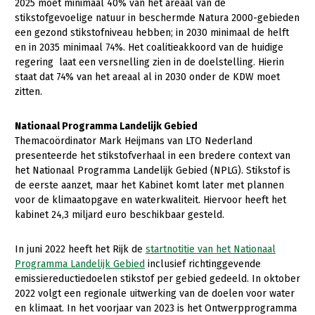
2025 moet minimaal 40% van het areaal van de
stikstofgevoelige natuur in beschermde Natura 2000-gebieden
een gezond stikstofniveau hebben; in 2030 minimaal de helft
en in 2035 minimaal 74%. Het coalitieakkoord van de huidige
regering laat een versnelling zien in de doelstelling. Hierin
staat dat 74% van het areaal al in 2030 onder de KDW moet
zitten.
Nationaal Programma Landelijk Gebied
Themacoördinator Mark Heijmans van LTO Nederland
presenteerde het stikstofverhaal in een bredere context van
het Nationaal Programma Landelijk Gebied (NPLG). Stikstof is
de eerste aanzet, maar het Kabinet komt later met plannen
voor de klimaatopgave en waterkwaliteit. Hiervoor heeft het
kabinet 24,3 miljard euro beschikbaar gesteld.
In juni 2022 heeft het Rijk de
startnotitie van het Nationaal
Programma Landelijk Gebied
inclusief richtinggevende
emissiereductiedoelen stikstof per gebied gedeeld. In oktober
2022 volgt een regionale uitwerking van de doelen voor water
en klimaat. In het voorjaar van 2023 is het Ontwerpprogramma