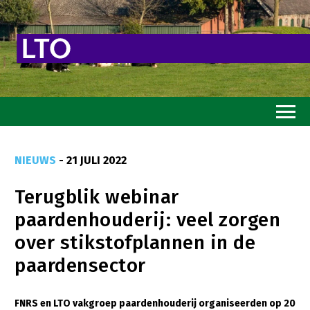
Home
NIEUWS
- 21 JULI 2022
Toekomstvisie
Terugblik webinar
Goed eten
paardenhouderij: veel zorgen
Mooi groen
over stikstofplannen in de
Sterk ondernemerschap
paardensector
Transitiepaden
FNRS en LTO vakgroep paardenhouderij organiseerden op 20
Thema’s