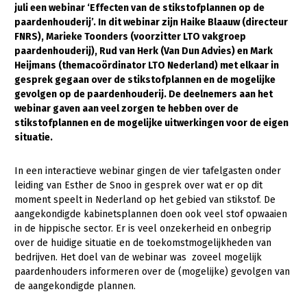
juli een webinar ‘Effecten van de stikstofplannen op de
paardenhouderij’. In dit webinar zijn Haike Blaauw (directeur
Gezonde planten
FNRS), Marieke Toonders (voorzitter LTO vakgroep
Gezonde dieren
paardenhouderij), Rud van Herk (Van Dun Advies) en Mark
Heijmans (themacoördinator LTO Nederland) met elkaar in
Natuur, klimaat en energie
gesprek gegaan over de stikstofplannen en de mogelijke
gevolgen op de paardenhouderij. De deelnemers aan het
Bodem en water
webinar gaven aan veel zorgen te hebben over de
Platteland en omgeving
stikstofplannen en de mogelijke uitwerkingen voor de eigen
situatie.
Mens, ondernemerschap en onderwijs
In een interactieve webinar gingen de vier tafelgasten onder
Internationaal
leiding van Esther de Snoo in gesprek over wat er op dit
moment speelt in Nederland op het gebied van stikstof. De
Sectoren
aangekondigde kabinetsplannen doen ook veel stof opwaaien
Dier
in de hippische sector. Er is veel onzekerheid en onbegrip
over de huidige situatie en de toekomstmogelijkheden van
Plant
Biologische Landbouw
bedrijven. Het doel van de webinar was zoveel mogelijk
paardenhouders informeren over de (mogelijke) gevolgen van
Multifunctionele landbouw
Geitenhouderij
Akkerbouw
de aangekondigde plannen.
Kalverhouderij
Biologische Landbouw
Multifunctioneel