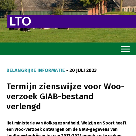
Home
BELANGRIJKE INFORMATIE
- 20 JULI 2023
Toekomstvisie
Termijn zienswijze voor Woo-
Goed eten
verzoek GIAB-bestand
Mooi groen
verlengd
Sterk ondernemerschap
Transitiepaden
Het ministerie van Volksgezondheid, Welzijn en Sport heeft
een Woo-verzoek ontvangen om de GIAB-gegevens van
Thema’s
landbouwbedrijven tussen 2013-2021 openbaar te maken.