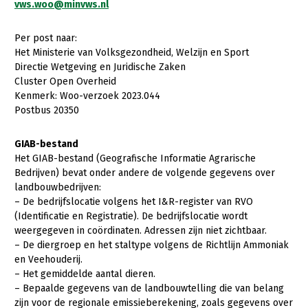
vws.woo@minvws.nl
Konijnenhouderij
Per post naar:
Melkveehouderij
Het Ministerie van Volksgezondheid, Welzijn en Sport
Directie Wetgeving en Juridische Zaken
Paardenhouderij
Cluster Open Overheid
Pluimveehouderij
Kenmerk: Woo-verzoek 2023.044
Postbus 20350
Schapenhouderij
Varkenshouderij
GIAB-bestand
Het GIAB-bestand (Geografische Informatie Agrarische
Vleesveehouderij
Bedrijven) bevat onder andere de volgende gegevens over
landbouwbedrijven:
Plant
– De bedrijfslocatie volgens het I&R-register van RVO
(Identificatie en Registratie). De bedrijfslocatie wordt
Akkerbouw
weergegeven in coördinaten. Adressen zijn niet zichtbaar.
Biologische Landbouw
– De diergroep en het staltype volgens de Richtlijn Ammoniak
en Veehouderij.
Bollenteelt
– Het gemiddelde aantal dieren.
– Bepaalde gegevens van de landbouwtelling die van belang
Bomen, vaste planten en zomerbloemen
zijn voor de regionale emissieberekening, zoals gegevens over