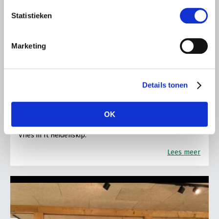
Statistieken
LTO LOBBY
Marketing
6 AUGUSTUS 2026
Kamerlid Goudzwaard (JA21)
bezoekt melkveehouderij in
Details tonen
Súdwest-Fryslân
LTO Nederland ontving gisteren Tweede Kamerlid
OK
Maarten Goudzwaard (JA21) en beleidsmedewerker
Ronald Oenema op het melkveebedrijf van Jolmer de
Vries in It Heidenskip.
Lees meer