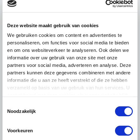
pluimveehouders
ZLTO, LLTB, LTO Noord en LTO Nederland roepen hun
leden op om op vrijdagochtend 14 augustus massaal naar
Deze website maakt gebruik van cookies
het voorplein van het provinciehuis in Den Bosch te
komen…
We gebruiken cookies om content en advertenties te
personaliseren, om functies voor social media te bieden
Lees meer
en om ons websiteverkeer te analyseren. Ook delen we
informatie over uw gebruik van onze site met onze
partners voor social media, adverteren en analyse. Deze
partners kunnen deze gegevens combineren met andere
informatie die u aan ze heeft verstrekt of die ze hebben
verzameld op basis van uw gebruik van hun services. U
gaat akkoord met onze cookies als u onze website blijft
gebruiken.
Toestemmingsselectie
Noodzakelijk
Voorkeuren