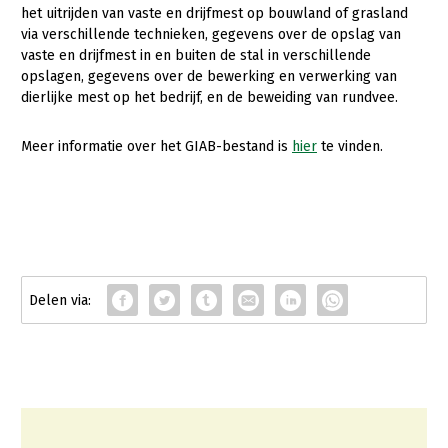
Fruitteelt
het uitrijden van vaste en drijfmest op bouwland of grasland
via verschillende technieken, gegevens over de opslag van
Glastuinbouw
vaste en drijfmest in en buiten de stal in verschillende
opslagen, gegevens over de bewerking en verwerking van
Paddenstoelen
dierlijke mest op het bedrijf, en de beweiding van rundvee.
Vollegrondsgroente
Meer informatie over het GIAB-bestand is
hier
te vinden.
Multifunctionele landbouw
Multifunctioneel
Vrouw en Bedrijf
Onderwerpen
Nieuws
Nieuwsabonnement
Webinars
Over LTO