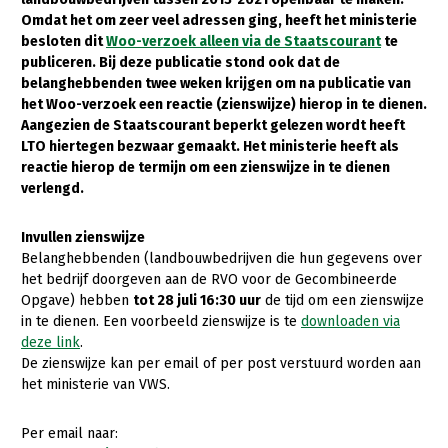
Omdat het om zeer veel adressen ging, heeft het ministerie
Gezonde planten
besloten dit
Woo-verzoek alleen via de Staatscourant
te
publiceren. Bij deze publicatie stond ook dat de
Gezonde dieren
belanghebbenden twee weken krijgen om na publicatie van
het Woo-verzoek een reactie (zienswijze) hierop in te dienen.
Natuur, klimaat en energie
Aangezien de Staatscourant beperkt gelezen wordt heeft
Bodem en water
LTO hiertegen bezwaar gemaakt. Het ministerie heeft als
reactie hierop de termijn om een zienswijze in te dienen
Platteland en omgeving
verlengd.
Mens, ondernemerschap en onderwijs
Invullen zienswijze
Internationaal
Belanghebbenden (landbouwbedrijven die hun gegevens over
het bedrijf doorgeven aan de RVO voor de Gecombineerde
Sectoren
Opgave) hebben
tot
28 juli 16:30 uur
de tijd om een zienswijze
in te dienen. Een voorbeeld zienswijze is te
downloaden via
Dier
deze link
.
De zienswijze kan per email of per post verstuurd worden aan
Biologische Landbouw
het ministerie van VWS.
Geitenhouderij
Per email naar:
Kalverhouderij