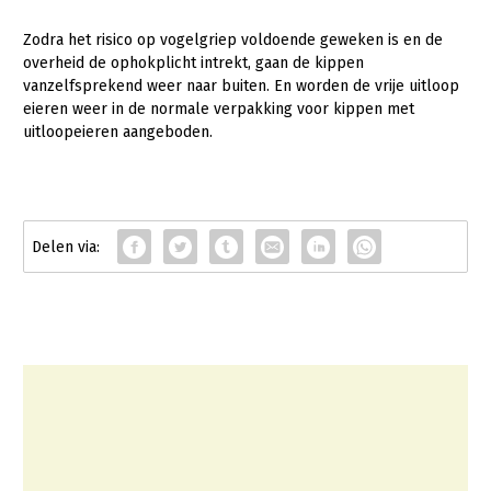
Onderwerpen
Konijnenhouderij
Bollenteelt
Vrouw en Bedrijf
Zodra het risico op vogelgriep voldoende geweken is en de
Nieuws
overheid de ophokplicht intrekt, gaan de kippen
Melkveehouderij
Bomen, vaste planten en zomerbloemen
vanzelfsprekend weer naar buiten. En worden de vrije uitloop
Nieuwsabonnement
eieren weer in de normale verpakking voor kippen met
Paardenhouderij
Fruitteelt
uitloopeieren aangeboden.
Webinars
Pluimveehouderij
Glastuinbouw
Over LTO
Schapenhouderij
Paddenstoelen
LTO Nederland
Varkenshouderij
Vollegrondsgroente
Mensen
Vleesveehouderij
Jaarverslag 2023
Bestuur en Directie
Vacatures
Medewerkers
Pers
Vakgroepbestuurders
Contact