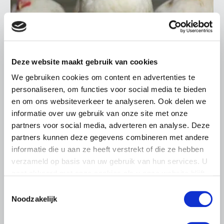
Deze website maakt gebruik van cookies
NIEUWS
We gebruiken cookies om content en advertenties te
personaliseren, om functies voor social media te bieden
16 JULI 2026
en om ons websiteverkeer te analyseren. Ook delen we
Nieuw bestuurslid vakgroep
informatie over uw gebruik van onze site met onze
Pluimveehouderij
partners voor social media, adverteren en analyse. Deze
Het bestuur van LTO Nederland heeft Johan van Oort
partners kunnen deze gegevens combineren met andere
benoemd als nieuw bestuurslid van de vakgroep
informatie die u aan ze heeft verstrekt of die ze hebben
Pluimveehouderij van LTO/NOP.
verzameld op basis van uw gebruik van hun services. U
gaat akkoord met onze cookies als u onze website blijft
Lees meer
gebruiken.
Toestemmingsselectie
Noodzakelijk