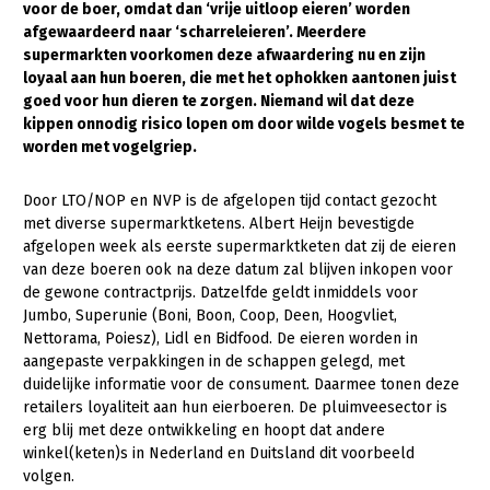
voor de boer, omdat dan ‘vrije uitloop eieren’ worden
afgewaardeerd naar ‘scharreleieren’. Meerdere
Gezonde planten
supermarkten voorkomen deze afwaardering nu en zijn
Gezonde dieren
loyaal aan hun boeren, die met het ophokken aantonen juist
goed voor hun dieren te zorgen. Niemand wil dat deze
Natuur, klimaat en energie
kippen onnodig risico lopen om door wilde vogels besmet te
worden met vogelgriep.
Bodem en water
Platteland en omgeving
Door LTO/NOP en NVP is de afgelopen tijd contact gezocht
met diverse supermarktketens. Albert Heijn bevestigde
Mens, ondernemerschap en onderwijs
afgelopen week als eerste supermarktketen dat zij de eieren
van deze boeren ook na deze datum zal blijven inkopen voor
Internationaal
de gewone contractprijs. Datzelfde geldt inmiddels voor
Jumbo, Superunie (Boni, Boon, Coop, Deen, Hoogvliet,
Sectoren
Nettorama, Poiesz), Lidl en Bidfood. De eieren worden in
aangepaste verpakkingen in de schappen gelegd, met
Dier
duidelijke informatie voor de consument. Daarmee tonen deze
Plant
Biologische Landbouw
retailers loyaliteit aan hun eierboeren. De pluimveesector is
erg blij met deze ontwikkeling en hoopt dat andere
Multifunctionele landbouw
Geitenhouderij
Akkerbouw
winkel(keten)s in Nederland en Duitsland dit voorbeeld
volgen.
Kalverhouderij
Biologische Landbouw
Multifunctioneel