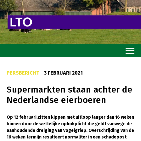
Home
PERSBERICHT
- 3 FEBRUARI 2021
Toekomstvisie
Supermarkten staan achter de
Goed eten
Nederlandse eierboeren
Mooi groen
Sterk ondernemerschap
Op 12 februari zitten kippen met uitloop langer dan 16 weken
binnen door de wettelijke ophokplicht die geldt vanwege de
Transitiepaden
aanhoudende dreiging van vogelgriep. Overschrijding van de
16 weken termijn resulteert normaliter in een schadepost
Thema’s