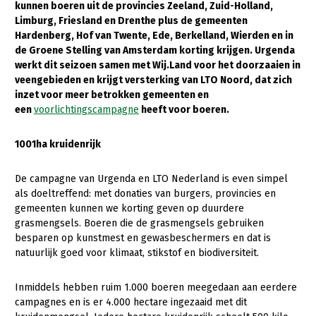
kunnen boeren uit de provincies Zeeland, Zuid-Holland,
Limburg, Friesland en Drenthe plus de gemeenten
Gezonde planten
Hardenberg, Hof van Twente, Ede, Berkelland, Wierden en in
Gezonde dieren
de Groene Stelling van Amsterdam korting krijgen. Urgenda
werkt dit seizoen samen met Wij.Land voor het doorzaaien in
Natuur, klimaat en energie
veengebieden en krijgt versterking van LTO Noord, dat zich
inzet voor meer betrokken gemeenten en
Bodem en water
een
voorlichtingscampagne
heeft voor boeren.
Platteland en omgeving
1001ha kruidenrijk
Mens, ondernemerschap en onderwijs
Internationaal
De campagne van Urgenda en LTO Nederland is even simpel
als doeltreffend: met donaties van burgers, provincies en
Sectoren
gemeenten kunnen we korting geven op duurdere
grasmengsels. Boeren die de grasmengsels gebruiken
Dier
besparen op kunstmest en gewasbeschermers en dat is
natuurlijk goed voor klimaat, stikstof en biodiversiteit.
Biologische Landbouw
Geitenhouderij
Inmiddels hebben ruim 1.000 boeren meegedaan aan eerdere
campagnes en is er 4.000 hectare ingezaaid met dit
Kalverhouderij