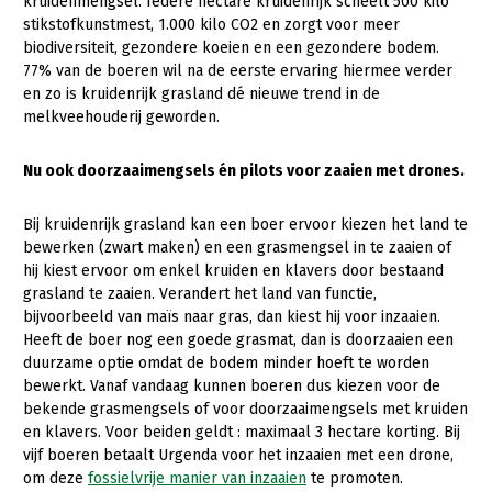
kruidenmengsel. Iedere hectare kruidenrijk scheelt 500 kilo
stikstofkunstmest, 1.000 kilo CO2 en zorgt voor meer
Konijnenhouderij
biodiversiteit, gezondere koeien en een gezondere bodem.
77% van de boeren wil na de eerste ervaring hiermee verder
Melkveehouderij
en zo is kruidenrijk grasland dé nieuwe trend in de
Paardenhouderij
melkveehouderij geworden.
Pluimveehouderij
Nu ook doorzaaimengsels én pilots voor zaaien met drones.
Schapenhouderij
Bij kruidenrijk grasland kan een boer ervoor kiezen het land te
Varkenshouderij
bewerken (zwart maken) en een grasmengsel in te zaaien of
Vleesveehouderij
hij kiest ervoor om enkel kruiden en klavers door bestaand
grasland te zaaien. Verandert het land van functie,
Plant
bijvoorbeeld van maïs naar gras, dan kiest hij voor inzaaien.
Heeft de boer nog een goede grasmat, dan is doorzaaien een
Multifunctionele landbouw
Akkerbouw
duurzame optie omdat de bodem minder hoeft te worden
bewerkt. Vanaf vandaag kunnen boeren dus kiezen voor de
Biologische Landbouw
Multifunctioneel
Onderwerpen
bekende grasmengsels of voor doorzaaimengsels met kruiden
Bollenteelt
Vrouw en Bedrijf
en klavers. Voor beiden geldt : maximaal 3 hectare korting. Bij
Nieuws
vijf boeren betaalt Urgenda voor het inzaaien met een drone,
Bomen, vaste planten en zomerbloemen
om deze
fossielvrije manier van inzaaien
te promoten.
Nieuwsabonnement