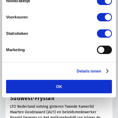
Noodzakelijk
Voorkeuren
Statistieken
Marketing
LTO LOBBY
Details tonen
6 AUGUSTUS 2026
Kamerlid Goudzwaard (JA21)
OK
bezoekt melkveehouderij in
Súdwest-Fryslân
LTO Nederland ontving gisteren Tweede Kamerlid
Maarten Goudzwaard (JA21) en beleidsmedewerker
Ronald Oenema op het melkveebedrijf van Jolmer de