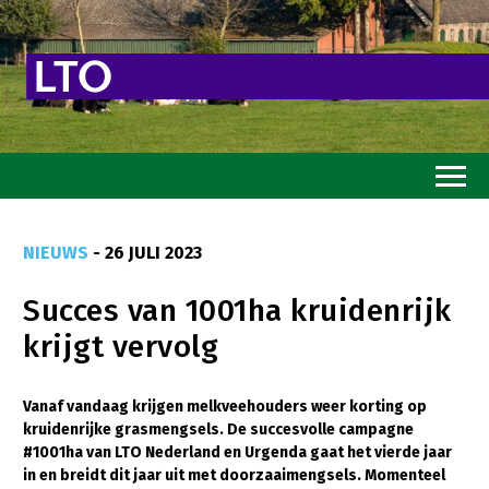
Home
NIEUWS
- 26 JULI 2023
Toekomstvisie
Succes van 1001ha kruidenrijk
Goed eten
krijgt vervolg
Mooi groen
Sterk ondernemerschap
Vanaf vandaag krijgen melkveehouders weer korting op
kruidenrijke grasmengsels. De succesvolle campagne
Transitiepaden
#1001ha van LTO Nederland en Urgenda gaat het vierde jaar
in en breidt dit jaar uit met doorzaaimengsels. Momenteel
Thema’s