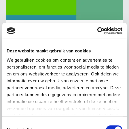
BELANGRIJKE INFORMATIE
6 AUGUSTUS 2026
LTO sluit aan bij demonstratie tegen
Deze website maakt gebruik van cookies
dreigende onteigening
pluimveehouders
We gebruiken cookies om content en advertenties te
personaliseren, om functies voor social media te bieden
ZLTO, LLTB, LTO Noord en LTO Nederland roepen hun
en om ons websiteverkeer te analyseren. Ook delen we
leden op om op vrijdagochtend 14 augustus massaal naar
informatie over uw gebruik van onze site met onze
het voorplein van het provinciehuis in Den Bosch te
komen…
partners voor social media, adverteren en analyse. Deze
partners kunnen deze gegevens combineren met andere
Lees meer
informatie die u aan ze heeft verstrekt of die ze hebben
verzameld op basis van uw gebruik van hun services. U
gaat akkoord met onze cookies als u onze website blijft
gebruiken.
Toestemmingsselectie