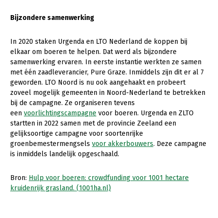
Fruitteelt
Webinars
Bijzondere samenwerking
Glastuinbouw
Over LTO
Paddenstoelen
In 2020 staken Urgenda en LTO Nederland de koppen bij
elkaar om boeren te helpen. Dat werd als bijzondere
LTO Nederland
Vollegrondsgroente
samenwerking ervaren. In eerste instantie werkten ze samen
met één zaadleverancier, Pure Graze. Inmiddels zijn dit er al 7
Mensen
geworden. LTO Noord is nu ook aangehaakt en probeert
Jaarverslag 2023
Bestuur en Directie
zoveel mogelijk gemeenten in Noord-Nederland te betrekken
bij de campagne. Ze organiseren tevens
Vacatures
Medewerkers
een
voorlichtingscampagne
voor boeren. Urgenda en ZLTO
startten in 2022 samen met de provincie Zeeland een
Pers
Vakgroepbestuurders
gelijksoortige campagne voor soortenrijke
groenbemestermengsels
voor akkerbouwers
. Deze campagne
Contact
is inmiddels landelijk opgeschaald.
Bron:
Hulp voor boeren: crowdfunding voor 1001 hectare
kruidenrijk grasland. (1001ha.nl)