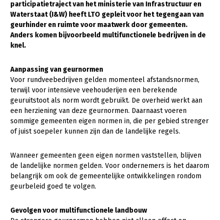
participatietraject van het ministerie van Infrastructuur en
Waterstaat (I&W) heeft LTO gepleit voor het tegengaan van
Gezonde planten
geurhinder en ruimte voor maatwerk door gemeenten.
Gezonde dieren
Anders komen bijvoorbeeld multifunctionele bedrijven in de
knel.
Natuur, klimaat en energie
Aanpassing van geurnormen
Bodem en water
Voor rundveebedrijven gelden momenteel afstandsnormen,
Platteland en omgeving
terwijl voor intensieve veehouderijen een berekende
geuruitstoot als norm wordt gebruikt. De overheid werkt aan
Mens, ondernemerschap en onderwijs
een herziening van deze geurnormen. Daarnaast voeren
sommige gemeenten eigen normen in, die per gebied strenger
Internationaal
of juist soepeler kunnen zijn dan de landelijke regels.
Sectoren
Wanneer gemeenten geen eigen normen vaststellen, blijven
Dier
de landelijke normen gelden. Voor ondernemers is het daarom
belangrijk om ook de gemeentelijke ontwikkelingen rondom
Plant
Biologische Landbouw
geurbeleid goed te volgen.
Multifunctionele landbouw
Geitenhouderij
Akkerbouw
Gevolgen voor multifunctionele landbouw
Kalverhouderij
Biologische Landbouw
Multifunctioneel