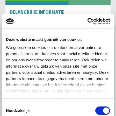
BELANGRIJKE INFORMATIE
6 AUGUSTUS 2026
LTO sluit aan bij demonstratie tegen
dreigende onteigening
Deze website maakt gebruik van cookies
pluimveehouders
We gebruiken cookies om content en advertenties te
ZLTO, LLTB, LTO Noord en LTO Nederland roepen hun
personaliseren, om functies voor social media te bieden
leden op om op vrijdagochtend 14 augustus massaal naar
het voorplein van het provinciehuis in Den Bosch te
en om ons websiteverkeer te analyseren. Ook delen we
komen…
informatie over uw gebruik van onze site met onze
partners voor social media, adverteren en analyse. Deze
Lees meer
partners kunnen deze gegevens combineren met andere
informatie die u aan ze heeft verstrekt of die ze hebben
verzameld op basis van uw gebruik van hun services. U
gaat akkoord met onze cookies als u onze website blijft
gebruiken.
Toestemmingsselectie
Noodzakelijk