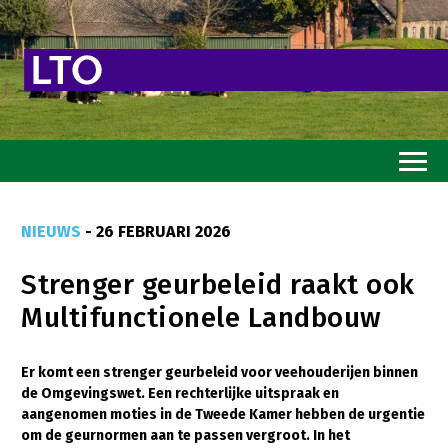
Home
NIEUWS
- 26 FEBRUARI 2026
Toekomstvisie
Strenger geurbeleid raakt ook
Goed eten
Multifunctionele Landbouw
Mooi groen
Sterk ondernemerschap
Er komt een strenger geurbeleid voor veehouderijen binnen
de Omgevingswet. Een rechterlijke uitspraak en
Transitiepaden
aangenomen moties in de Tweede Kamer hebben de urgentie
om de geurnormen aan te passen vergroot. In het
Thema’s