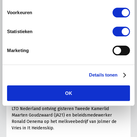
Voorkeuren
Statistieken
Marketing
LTO LOBBY
6 AUGUSTUS 2026
Details tonen
Kamerlid Goudzwaard (JA21)
bezoekt melkveehouderij in
OK
Súdwest-Fryslân
LTO Nederland ontving gisteren Tweede Kamerlid
Maarten Goudzwaard (JA21) en beleidsmedewerker
Ronald Oenema op het melkveebedrijf van Jolmer de
Vries in It Heidenskip.