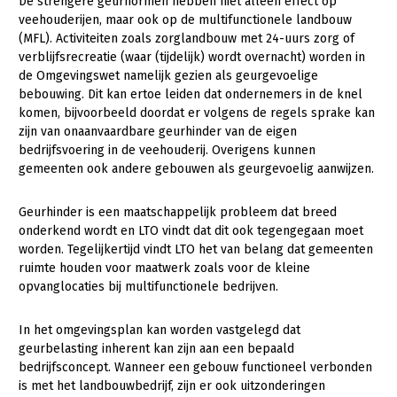
De strengere geurnormen hebben niet alleen effect op
veehouderijen, maar ook op de multifunctionele landbouw
Konijnenhouderij
Bollenteelt
Vrouw en Bedrijf
(MFL). Activiteiten zoals zorglandbouw met 24-uurs zorg of
verblijfsrecreatie (waar (tijdelijk) wordt overnacht) worden in
Melkveehouderij
Bomen, vaste planten en zomerbloemen
Onderwerpen
de Omgevingswet namelijk gezien als geurgevoelige
Paardenhouderij
Fruitteelt
bebouwing. Dit kan ertoe leiden dat ondernemers in de knel
Nieuws
komen, bijvoorbeeld doordat er volgens de regels sprake kan
Pluimveehouderij
Glastuinbouw
zijn van onaanvaardbare geurhinder van de eigen
Nieuwsabonnement
bedrijfsvoering in de veehouderij. Overigens kunnen
Schapenhouderij
Paddenstoelen
gemeenten ook andere gebouwen als geurgevoelig aanwijzen.
Webinars
Varkenshouderij
Vollegrondsgroente
Over LTO
Geurhinder is een maatschappelijk probleem dat breed
Vleesveehouderij
onderkend wordt en LTO vindt dat dit ook tegengegaan moet
LTO Nederland
worden. Tegelijkertijd vindt LTO het van belang dat gemeenten
ruimte houden voor maatwerk zoals voor de kleine
Mensen
opvanglocaties bij multifunctionele bedrijven.
Jaarverslag 2023
Bestuur en Directie
In het omgevingsplan kan worden vastgelegd dat
Vacatures
Medewerkers
geurbelasting inherent kan zijn aan een bepaald
bedrijfsconcept. Wanneer een gebouw functioneel verbonden
Pers
Vakgroepbestuurders
is met het landbouwbedrijf, zijn er ook uitzonderingen