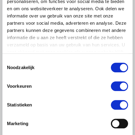
personaliseren, om functies voor social media te bieden
en om ons websiteverkeer te analyseren. Ook delen we
informatie over uw gebruik van onze site met onze
partners voor social media, adverteren en analyse. Deze
partners kunnen deze gegevens combineren met andere
informatie die u aan ze heeft verstrekt of die ze hebben
verzameld op basis van uw gebruik van hun services. U
gaat akkoord met onze cookies als u onze website blijft
gebruiken.
Toestemmingsselectie
Noodzakelijk
LTO LOBBY
6 AUGUSTUS 2026
Voorkeuren
Kamerlid Goudzwaard (JA21)
bezoekt melkveehouderij in
Statistieken
Súdwest-Fryslân
LTO Nederland ontving gisteren Tweede Kamerlid
Marketing
Maarten Goudzwaard (JA21) en beleidsmedewerker
Ronald Oenema op het melkveebedrijf van Jolmer de