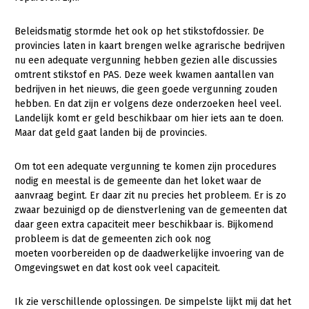
Gezonde planten
Beleidsmatig stormde het ook op het stikstofdossier. De
provincies laten in kaart brengen welke agrarische bedrijven
Gezonde dieren
nu een adequate vergunning hebben gezien alle discussies
Natuur, klimaat en energie
omtrent stikstof en PAS. Deze week kwamen aantallen van
bedrijven in het nieuws, die geen goede vergunning zouden
Bodem en water
hebben. En dat zijn er volgens deze onderzoeken heel veel.
Landelijk komt er geld beschikbaar om hier iets aan te doen.
Platteland en omgeving
Maar dat geld gaat landen bij de provincies.
Mens, ondernemerschap en onderwijs
Om tot een adequate vergunning te komen zijn procedures
Internationaal
nodig en meestal is de gemeente dan het loket waar de
aanvraag begint. Er daar zit nu precies het probleem. Er is zo
Sectoren
zwaar bezuinigd op de dienstverlening van de gemeenten dat
daar geen extra capaciteit meer beschikbaar is. Bijkomend
Dier
probleem is dat de gemeenten zich ook nog
moeten voorbereiden op de daadwerkelijke invoering van de
Plant
Biologische Landbouw
Omgevingswet en dat kost ook veel capaciteit.
Multifunctionele landbouw
Geitenhouderij
Akkerbouw
Ik zie verschillende oplossingen. De simpelste lijkt mij dat het
Kalverhouderij
Biologische Landbouw
Multifunctioneel