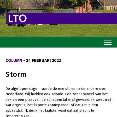
Home
COLUMN
- 24 FEBRUARI 2022
Toekomstvisie
Storm
Goed eten
Mooi groen
De afgelopen dagen raasde de ene storm na de andere over
Nederland. Wij hadden ook schade. Een zonnepaneel van het
Sterk ondernemerschap
dak en een plaat van de schapenstal eraf gewaaid. Ik weet niet
Transitiepaden
wat erger is, het kapotte zonnepaneel of dat gat in een
asbestdak. Ik denk het laatste, want dat zal slecht te
Thema’s
repareren zijn.