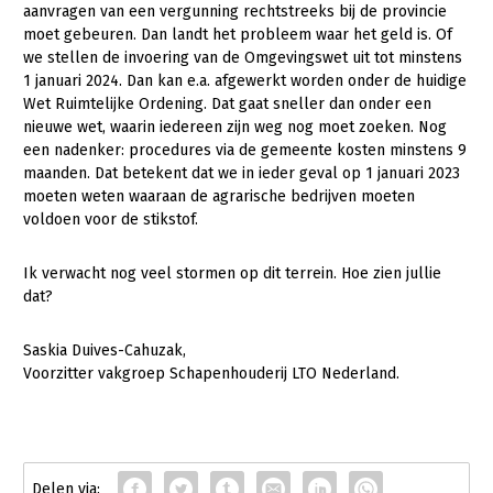
Onderwerpen
aanvragen van een vergunning rechtstreeks bij de provincie
Konijnenhouderij
Bollenteelt
Vrouw en Bedrijf
moet gebeuren. Dan landt het probleem waar het geld is. Of
Nieuws
we stellen de invoering van de Omgevingswet uit tot minstens
Melkveehouderij
Bomen, vaste planten en zomerbloemen
1 januari 2024. Dan kan e.a. afgewerkt worden onder de huidige
Nieuwsabonnement
Wet Ruimtelijke Ordening. Dat gaat sneller dan onder een
Paardenhouderij
Fruitteelt
nieuwe wet, waarin iedereen zijn weg nog moet zoeken. Nog
Webinars
een nadenker: procedures via de gemeente kosten minstens 9
Pluimveehouderij
Glastuinbouw
maanden. Dat betekent dat we in ieder geval op 1 januari 2023
Over LTO
Schapenhouderij
Paddenstoelen
moeten weten waaraan de agrarische bedrijven moeten
voldoen voor de stikstof.
LTO Nederland
Varkenshouderij
Vollegrondsgroente
Mensen
Vleesveehouderij
Ik verwacht nog veel stormen op dit terrein. Hoe zien jullie
dat?
Jaarverslag 2023
Bestuur en Directie
Vacatures
Medewerkers
Saskia Duives-Cahuzak,
Voorzitter vakgroep Schapenhouderij LTO Nederland.
Pers
Vakgroepbestuurders
Contact