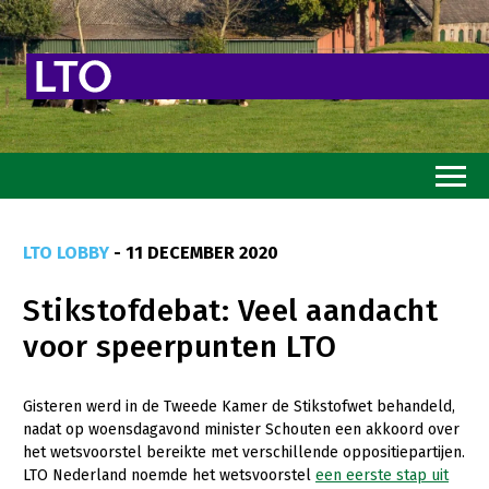
Home
LTO LOBBY
- 11 DECEMBER 2020
Toekomstvisie
Stikstofdebat: Veel aandacht
Goed eten
voor speerpunten LTO
Mooi groen
Sterk ondernemerschap
Gisteren werd in de Tweede Kamer de Stikstofwet behandeld,
nadat op woensdagavond minister Schouten een akkoord over
Transitiepaden
het wetsvoorstel bereikte met verschillende oppositiepartijen.
LTO Nederland noemde het wetsvoorstel
een eerste stap uit
Thema’s