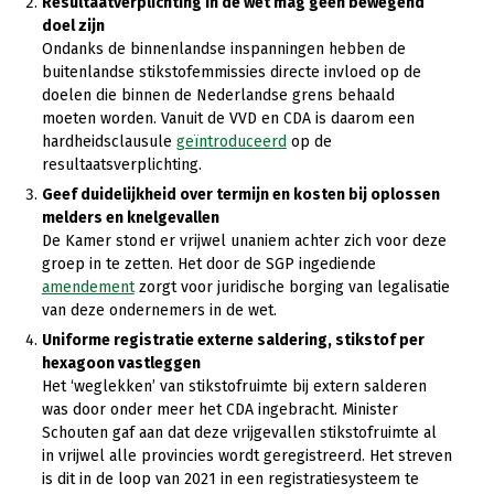
Onderwerpen
Resultaatverplichting in de wet mag geen bewegend
doel zijn
Konijnenhouderij
Bollenteelt
Vrouw en Bedrijf
Ondanks de binnenlandse inspanningen hebben de
Nieuws
Melkveehouderij
Bomen, vaste planten en zomerbloemen
buitenlandse stikstofemmissies directe invloed op de
Nieuwsabonnement
doelen die binnen de Nederlandse grens behaald
Paardenhouderij
Fruitteelt
moeten worden. Vanuit de VVD en CDA is daarom een
Webinars
hardheidsclausule
geïntroduceerd
op de
Pluimveehouderij
Glastuinbouw
resultaatsverplichting.
Over LTO
Schapenhouderij
Paddenstoelen
Geef duidelijkheid over termijn en kosten bij oplossen
melders en knelgevallen
LTO Nederland
Varkenshouderij
Vollegrondsgroente
De Kamer stond er vrijwel unaniem achter zich voor deze
groep in te zetten. Het door de SGP ingediende
Mensen
Vleesveehouderij
amendement
zorgt voor juridische borging van legalisatie
Jaarverslag 2023
Bestuur en Directie
van deze ondernemers in de wet.
Uniforme registratie externe saldering, stikstof per
Vacatures
Medewerkers
hexagoon vastleggen
Pers
Vakgroepbestuurders
Het ‘weglekken’ van stikstofruimte bij extern salderen
was door onder meer het CDA ingebracht. Minister
Contact
Schouten gaf aan dat deze vrijgevallen stikstofruimte al
in vrijwel alle provincies wordt geregistreerd. Het streven
is dit in de loop van 2021 in een registratiesysteem te