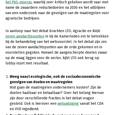
het PAS-moeras
, waarbij zeer kritisch gekeken wordt naar met
name de zwaardere reductiedoelen na 2030 en het uitblijven
Gezonde planten
van een onderzoek naar de gevolgen van de maatregelen voor
Gezonde dieren
agrarische bedrijven.
Natuur, klimaat en energie
In aanloop naar het debat brachten LTO, Agractie en NAJK
zeven aandachtspunten
in bij de Kamerleden om te betrekken
Bodem en water
bij de behandeling van het wetsvoorstel. In het debat zijn zes
Platteland en omgeving
van de zeven aandachtspunten aan de orde gekomen en in
voorstellen gegoten. Hoewel de aangescherpte doelen zwaar
Mens, ondernemerschap en onderwijs
op de maag liggen voor de sector, kijkt LTO ook terug op
lobby-inzet met resultaat.
Internationaal
Sectoren
Weeg naast ecologische, ook de sociaaleconomische
gevolgen van doelen en maatregelen
Dier
Wat gaan de maatregelen ondernemers kosten? Zijn de
doelen haalbaar en betaalbaar? Over het belang hiervan
Plant
Biologische Landbouw
zijn door verschillende fracties in het debat vragen
gesteld. Ook is hierover een
wetswijziging
vanuit het CDA
Multifunctionele landbouw
Geitenhouderij
Akkerbouw
en VVD ingediend.
Kalverhouderij
Biologische Landbouw
Multifunctioneel