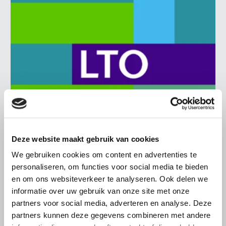
Deze website maakt gebruik van cookies
BELANGRIJKE INFORMATIE
We gebruiken cookies om content en advertenties te
6 AUGUSTUS 2026
personaliseren, om functies voor social media te bieden
LTO sluit aan bij demonstratie tegen
en om ons websiteverkeer te analyseren. Ook delen we
dreigende onteigening
informatie over uw gebruik van onze site met onze
pluimveehouders
partners voor social media, adverteren en analyse. Deze
partners kunnen deze gegevens combineren met andere
ZLTO, LLTB, LTO Noord en LTO Nederland roepen hun