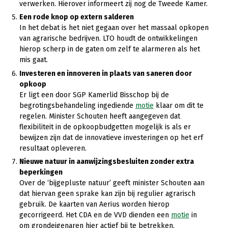
verwerken. Hierover informeert zij nog de Tweede Kamer.
Een rode knop op extern salderen
In het debat is het niet gegaan over het massaal opkopen
van agrarische bedrijven. LTO houdt de ontwikkelingen
hierop scherp in de gaten om zelf te alarmeren als het
mis gaat.
Investeren en innoveren in plaats van saneren door
opkoop
Er ligt een door SGP Kamerlid Bisschop bij de
begrotingsbehandeling ingediende
motie
klaar om dit te
regelen. Minister Schouten heeft aangegeven dat
flexibiliteit in de opkoopbudgetten mogelijk is als er
bewijzen zijn dat de innovatieve investeringen op het erf
resultaat opleveren.
Nieuwe natuur in aanwijzingsbesluiten zonder extra
beperkingen
Over de ‘bijgepluste natuur’ geeft minister Schouten aan
dat hiervan geen sprake kan zijn bij regulier agrarisch
gebruik. De kaarten van Aerius worden hierop
gecorrigeerd. Het CDA en de VVD dienden een
motie
in
om grondeigenaren hier actief bij te betrekken.