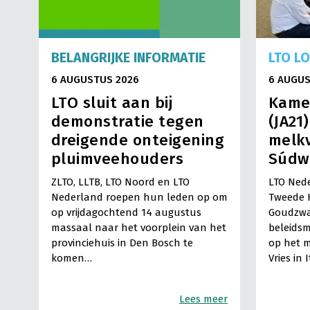
BELANGRIJKE INFORMATIE
LTO L
6 AUGUSTUS 2026
6 AUGUS
LTO sluit aan bij
Kame
demonstratie tegen
(JA21
dreigende onteigening
melkv
pluimveehouders
Súdw
ZLTO, LLTB, LTO Noord en LTO
LTO Nede
Nederland roepen hun leden op om
Tweede 
op vrijdagochtend 14 augustus
Goudzwa
massaal naar het voorplein van het
beleids
provinciehuis in Den Bosch te
op het m
komen…
Vries in 
Lees meer