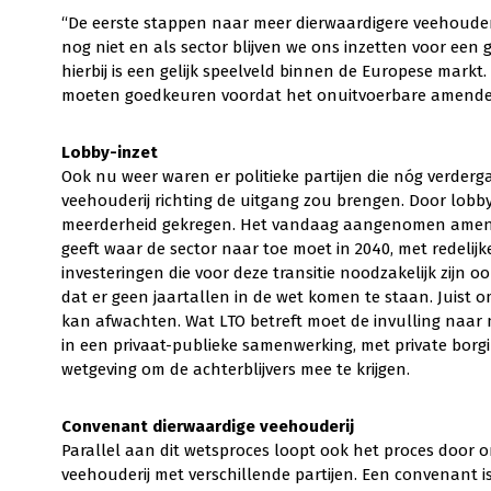
“De eerste stappen naar meer dierwaardigere veehouderij 
nog niet en als sector blijven we ons inzetten voor een
hierbij is een gelijk speelveld binnen de Europese markt
moeten goedkeuren voordat het onuitvoerbare amendemen
Lobby-inzet
Ook nu weer waren er politieke partijen die nóg verder
veehouderij richting de uitgang zou brengen. Door lobb
meerderheid gekregen. Het vandaag aangenomen amende
geeft waar de sector naar toe moet in 2040, met redeli
investeringen die voor deze transitie noodzakelijk zijn oo
dat er geen jaartallen in de wet komen te staan. Juist 
kan afwachten. Wat LTO betreft moet de invulling naar 
in een privaat-publieke samenwerking, met private borgi
wetgeving om de achterblijvers mee te krijgen.
Convenant dierwaardige veehouderij
Parallel aan dit wetsproces loopt ook het proces door
veehouderij met verschillende partijen. Een convenant i