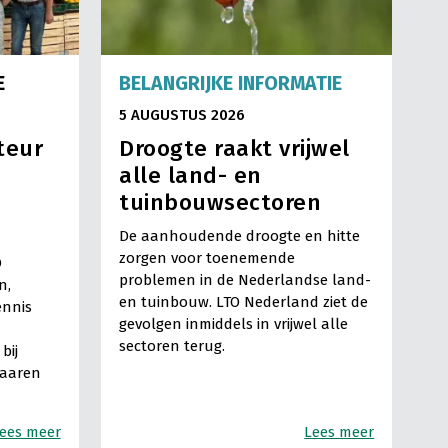
E
BELANGRIJKE INFORMATIE
5 AUGUSTUS 2026
teur
Droogte raakt vrijwel
alle land- en
tuinbouwsectoren
De aanhoudende droogte en hitte
zorgen voor toenemende
O
problemen in de Nederlandse land-
n,
en tuinbouw. LTO Nederland ziet de
ennis
gevolgen inmiddels in vrijwel alle
sectoren terug.
bij
Haaren
ees meer
Lees meer