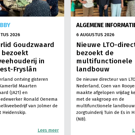
OBBY
ALGEMENE INFORMATI
TUS 2026
6 AUGUSTUS 2026
rlid Goudzwaard
Nieuwe LTO-direc
) bezoekt
bezoekt de
eehouderij in
multifunctionele
est-Fryslân
landbouw
rland ontving gisteren
De nieuwe directeur van LT
Kamerlid Maarten
Nederland, Coen van Rooye
ard (JA21) en
maakte afgelopen vrijdag k
medewerker Ronald Oenema
met de vakgroep en de
elkveebedrijf van Jolmer de
multifunctionele landbouw 
It Heidenskip.
zorgtuinderij Tuin de Es in 
(NB).
Lees meer
L