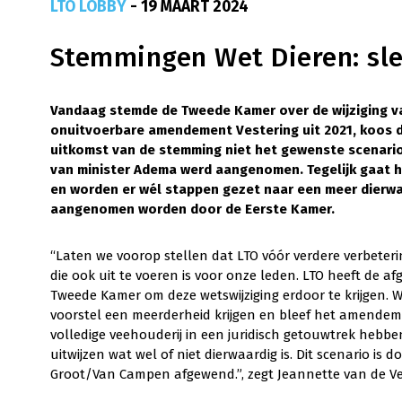
LTO LOBBY
- 19 MAART 2024
Stemmingen Wet Dieren: sle
Vandaag stemde de Tweede Kamer over de wijziging va
onuitvoerbare amendement Vestering uit 2021, koos 
uitkomst van de stemming niet het gewenste scenario:
van minister Adema werd aangenomen. Tegelijk gaat h
en worden er wél stappen gezet naar een meer dierwa
aangenomen worden door de Eerste Kamer.
“Laten we voorop stellen dat LTO vóór verdere verbeteri
die ook uit te voeren is voor onze leden. LTO heeft de 
Tweede Kamer om deze wetswijziging erdoor te krijgen. 
voorstel een meerderheid krijgen en bleef het amende
volledige veehouderij in een juridisch getouwtrek hebb
uitwijzen wat wel of niet dierwaardig is. Dit scenario
Groot/Van Campen afgewend.”, zegt Jeannette van de Ve