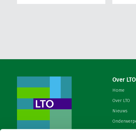
Over LTO
Home
Over LTO
Nieuws
Onderwerp
English