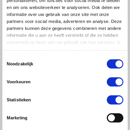
personaliseren, om functies voor social media te bieden
en om ons websiteverkeer te analyseren. Ook delen we
informatie over uw gebruik van onze site met onze
partners voor social media, adverteren en analyse. Deze
partners kunnen deze gegevens combineren met andere
informatie die u aan ze heeft verstrekt of die ze hebben
verzameld op basis van uw gebruik van hun services. U
gaat akkoord met onze cookies als u onze website blijft
gebruiken.
Toestemmingsselectie
Noodzakelijk
LTO LOBBY
6 AUGUSTUS 2026
Voorkeuren
Kamerlid Goudzwaard (JA21)
bezoekt melkveehouderij in
Statistieken
Súdwest-Fryslân
LTO Nederland ontving gisteren Tweede Kamerlid
Marketing
Maarten Goudzwaard (JA21) en beleidsmedewerker
Ronald Oenema op het melkveebedrijf van Jolmer de