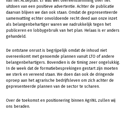
Onderwerpen
van het Actieplan. Er was wel overeenstemming over het
uitdoen van een positieve advertentie. Achter de publicatie
Konijnenhouderij
Bollenteelt
Vrouw en Bedrijf
daarvan blijven we dan ook staan. Omdat de gepresenteerde
Nieuws
samenvatting echter onvoldoende recht deed aan onze inzet
Melkveehouderij
Bomen, vaste planten en zomerbloemen
als belangenbehartiger waren we nadrukkelijk tegen het
Nieuwsabonnement
Paardenhouderij
Fruitteelt
publiceren en lobbygebruik van het plan. Helaas is er anders
Webinars
gehandeld.
Pluimveehouderij
Glastuinbouw
Over LTO
Schapenhouderij
Paddenstoelen
De ontstane onrust is begrijpelijk omdat de inhoud niet
overeenkomt met genoemde plannen vanuit LTO of andere
LTO Nederland
Varkenshouderij
Vollegrondsgroente
belangenbehartigers. Bovendien is de timing zeer ongelukkig.
In de week dat de formatiebesprekingen gestart zijn moeten
Mensen
Vleesveehouderij
we sterk en vereend staan. We doen dan ook de dringende
Jaarverslag 2023
Bestuur en Directie
oproep aan het agrarische bedrijfsleven om zich achter de
gepresenteerde plannen van de sector te scharen.
Vacatures
Medewerkers
Pers
Vakgroepbestuurders
Over de toekomst en positionering binnen AgriNL zullen wij
ons beraden.
Contact