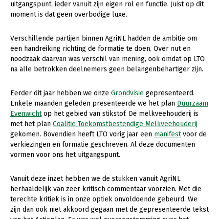
uitgangspunt, ieder vanuit zijn eigen rol en functie. Juist op dit
moment is dat geen overbodige luxe.
Gezonde planten
Gezonde dieren
Verschillende partijen binnen AgriNL hadden de ambitie om
een handreiking richting de formatie te doen. Over nut en
Natuur, klimaat en energie
noodzaak daarvan was verschil van mening, ook omdat op LTO
na alle betrokken deelnemers geen belangenbehartiger zijn.
Bodem en water
Platteland en omgeving
Eerder dit jaar hebben we onze
Grondvisie
gepresenteerd.
Enkele maanden geleden presenteerde we het plan
Duurzaam
Mens, ondernemerschap en onderwijs
Evenwicht
op het gebied van stikstof. De melkveehouderij is
Internationaal
met het plan
Coalitie Toekomstbestendige Melkveehouderij
gekomen. Bovendien heeft LTO vorig jaar een
manifest
voor de
Sectoren
verkiezingen en formatie geschreven. Al deze documenten
vormen voor ons het uitgangspunt.
Dier
Vanuit deze inzet hebben we de stukken vanuit AgriNL
Plant
Biologische Landbouw
herhaaldelijk van zeer kritisch commentaar voorzien. Met die
Multifunctionele landbouw
Geitenhouderij
Akkerbouw
terechte kritiek is in onze optiek onvoldoende gebeurd. We
zijn dan ook niet akkoord gegaan met de gepresenteerde tekst
Kalverhouderij
Biologische Landbouw
Multifunctioneel