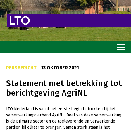
Home
PERSBERICHT
- 13 OKTOBER 2021
Toekomstvisie
Statement met betrekking tot
Goed eten
berichtgeving AgriNL
Mooi groen
Sterk ondernemerschap
LTO Nederland is vanaf het eerste begin betrokken bij het
samenwerkingsverband AgriNL. Doel van deze samenwerking
Transitiepaden
is de primaire sector en de toeleverende en verwerkende
partijen bij elkaar te brengen. Samen sterk staan is het
Thema’s