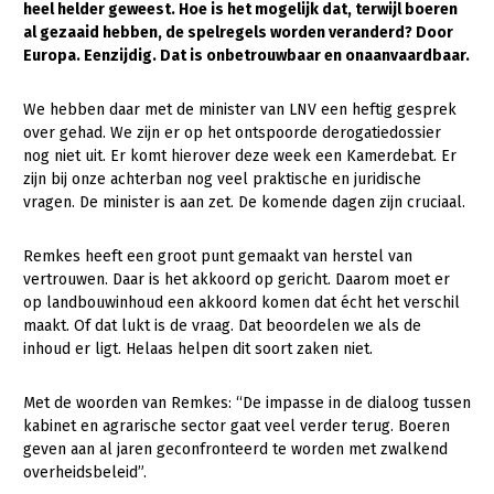
heel helder geweest. Hoe is het mogelijk dat, terwijl boeren
al gezaaid hebben, de spelregels worden veranderd? Door
Gezonde planten
Europa. Eenzijdig. Dat is onbetrouwbaar en onaanvaardbaar.
Gezonde dieren
We hebben daar met de minister van LNV een heftig gesprek
Natuur, klimaat en energie
over gehad. We zijn er op het ontspoorde derogatiedossier
nog niet uit. Er komt hierover deze week een Kamerdebat. Er
Bodem en water
zijn bij onze achterban nog veel praktische en juridische
Platteland en omgeving
vragen. De minister is aan zet. De komende dagen zijn cruciaal.
Mens, ondernemerschap en onderwijs
Remkes heeft een groot punt gemaakt van herstel van
Internationaal
vertrouwen. Daar is het akkoord op gericht. Daarom moet er
op landbouwinhoud een akkoord komen dat écht het verschil
Sectoren
maakt. Of dat lukt is de vraag. Dat beoordelen we als de
inhoud er ligt. Helaas helpen dit soort zaken niet.
Dier
Met de woorden van Remkes: “De impasse in de dialoog tussen
Plant
Biologische Landbouw
kabinet en agrarische sector gaat veel verder terug. Boeren
Multifunctionele landbouw
Geitenhouderij
Akkerbouw
geven aan al jaren geconfronteerd te worden met zwalkend
overheidsbeleid”.
Kalverhouderij
Biologische Landbouw
Multifunctioneel