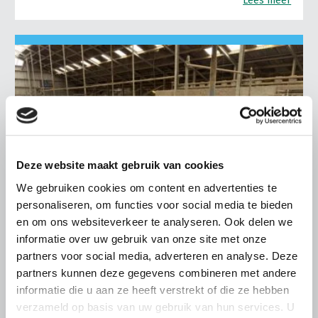
Lees meer
Deze website maakt gebruik van cookies
We gebruiken cookies om content en advertenties te
personaliseren, om functies voor social media te bieden
en om ons websiteverkeer te analyseren. Ook delen we
informatie over uw gebruik van onze site met onze
partners voor social media, adverteren en analyse. Deze
LTO LOBBY
partners kunnen deze gegevens combineren met andere
6 AUGUSTUS 2026
informatie die u aan ze heeft verstrekt of die ze hebben
Kamerlid Goudzwaard (JA21)
verzameld op basis van uw gebruik van hun services. U