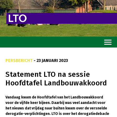
Home
PERSBERICHT
- 23 JANUARI 2023
Toekomstvisie
Statement LTO na sessie
Goed eten
Hoofdtafel Landbouwakkoord
Mooi groen
Sterk ondernemerschap
Vandaag kwam de Hoofdtafel van het Landbouwakkoord
voor de vijfde keer bijeen. Daarbij was veel aandacht voor
Transitiepaden
het nieuws dat vrijdag naar buiten kwam over de versnelde
derogatie-verplichtingen. LTO is over het derogatiedebacle
Thema’s