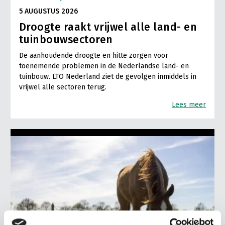
5 AUGUSTUS 2026
LTO Nederland
Droogte raakt vrijwel alle land- en
Mensen
tuinbouwsectoren
Jaarverslag 2023
Bestuur en Directie
De aanhoudende droogte en hitte zorgen voor
toenemende problemen in de Nederlandse land- en
Vacatures
Medewerkers
tuinbouw. LTO Nederland ziet de gevolgen inmiddels in
Pers
Vakgroepbestuurders
vrijwel alle sectoren terug.
Contact
Lees meer