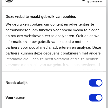
Deze website maakt gebruik van cookies
We gebruiken cookies om content en advertenties te
personaliseren, om functies voor social media te bieden
ALGEMENE INFORMATIE
en om ons websiteverkeer te analyseren. Ook delen we
28 JULI 2026
informatie over uw gebruik van onze site met onze
Warmere zomers, meer aandacht
partners voor social media, adverteren en analyse. Deze
voor hittestress bij paarden
partners kunnen deze gegevens combineren met andere
informatie die u aan ze heeft verstrekt of die ze hebben
Warme zomerdagen vragen steeds meer aandacht van
verzameld op basis van uw gebruik van hun services. U
paardenhouders. Het voorkomen van hittestress is geen
gaat akkoord met onze cookies als u onze website blijft
eenmalige actie.
gebruiken.
Toestemmingsselectie
Lees meer
Noodzakelijk
Voorkeuren