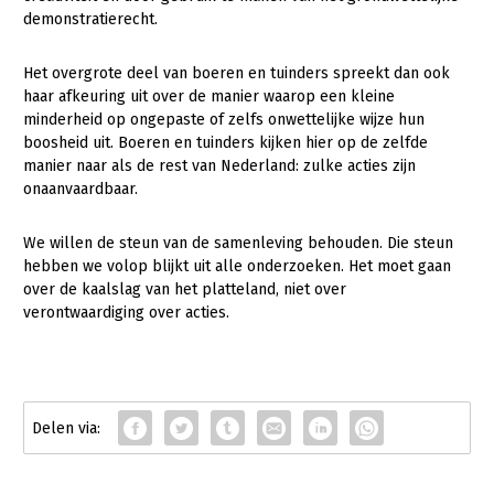
demonstratierecht.
Gezonde planten
Het overgrote deel van boeren en tuinders spreekt dan ook
Gezonde dieren
haar afkeuring uit over de manier waarop een kleine
Natuur, klimaat en energie
minderheid op ongepaste of zelfs onwettelijke wijze hun
boosheid uit. Boeren en tuinders kijken hier op de zelfde
Bodem en water
manier naar als de rest van Nederland: zulke acties zijn
onaanvaardbaar.
Platteland en omgeving
Mens, ondernemerschap en onderwijs
We willen de steun van de samenleving behouden. Die steun
hebben we volop blijkt uit alle onderzoeken. Het moet gaan
Internationaal
over de kaalslag van het platteland, niet over
verontwaardiging over acties.
Sectoren
Dier
Biologische Landbouw
Geitenhouderij
Kalverhouderij