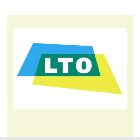
Konijnenhouderij
Melkveehouderij
Paardenhouderij
Pluimveehouderij
Schapenhouderij
Varkenshouderij
Vleesveehouderij
Plant
Akkerbouw
Biologische Landbouw
Bollenteelt
Bomen, vaste planten en zomerbloemen