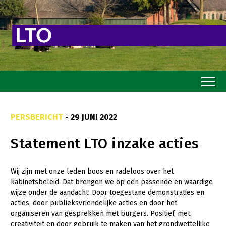
Home
PERSBERICHT
- 29 JUNI 2022
Toekomstvisie
Statement LTO inzake acties
Goed eten
Mooi groen
Wij zijn met onze leden boos en radeloos over het
kabinetsbeleid. Dat brengen we op een passende en waardige
Sterk ondernemerschap
wijze onder de aandacht. Door toegestane demonstraties en
Transitiepaden
acties, door publieksvriendelijke acties en door het
organiseren van gesprekken met burgers. Positief, met
Thema’s
creativiteit en door gebruik te maken van het grondwettelijke