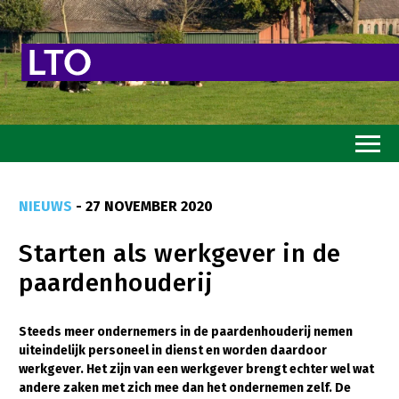
Home
NIEUWS
- 27 NOVEMBER 2020
Toekomstvisie
Starten als werkgever in de
Goed eten
paardenhouderij
Mooi groen
Sterk ondernemerschap
Steeds meer ondernemers in de paardenhouderij nemen
uiteindelijk personeel in dienst en worden daardoor
Transitiepaden
werkgever. Het zijn van een werkgever brengt echter wel wat
andere zaken met zich mee dan het ondernemen zelf. De
Thema’s