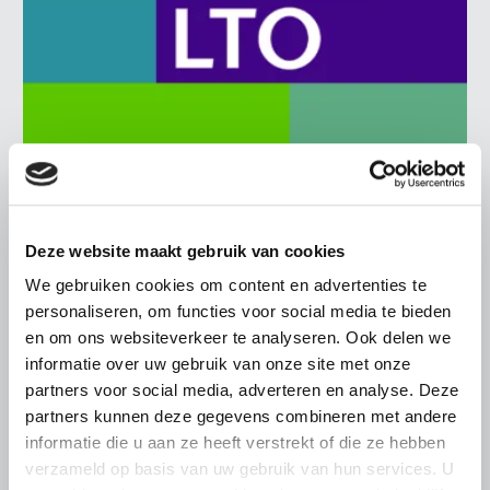
BELANGRIJKE INFORMATIE
Deze website maakt gebruik van cookies
6 AUGUSTUS 2026
LTO sluit aan bij demonstratie tegen
We gebruiken cookies om content en advertenties te
dreigende onteigening
personaliseren, om functies voor social media te bieden
pluimveehouders
en om ons websiteverkeer te analyseren. Ook delen we
informatie over uw gebruik van onze site met onze
ZLTO, LLTB, LTO Noord en LTO Nederland roepen hun
partners voor social media, adverteren en analyse. Deze
leden op om op vrijdagochtend 14 augustus massaal naar
partners kunnen deze gegevens combineren met andere
het voorplein van het provinciehuis in Den Bosch te
informatie die u aan ze heeft verstrekt of die ze hebben
komen…
verzameld op basis van uw gebruik van hun services. U
Lees meer