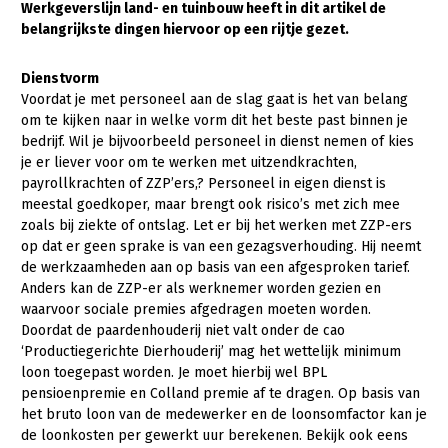
Werkgeverslijn land- en tuinbouw heeft in dit artikel de
belangrijkste dingen hiervoor op een rijtje gezet.
Gezonde planten
Gezonde dieren
Dienstvorm
Voordat je met personeel aan de slag gaat is het van belang
Natuur, klimaat en energie
om te kijken naar in welke vorm dit het beste past binnen je
bedrijf. Wil je bijvoorbeeld personeel in dienst nemen of kies
Bodem en water
je er liever voor om te werken met uitzendkrachten,
Platteland en omgeving
payrollkrachten of ZZP’ers,? Personeel in eigen dienst is
meestal goedkoper, maar brengt ook risico’s met zich mee
Mens, ondernemerschap en onderwijs
zoals bij ziekte of ontslag. Let er bij het werken met ZZP-ers
op dat er geen sprake is van een gezagsverhouding. Hij neemt
Internationaal
de werkzaamheden aan op basis van een afgesproken tarief.
Anders kan de ZZP-er als werknemer worden gezien en
Sectoren
waarvoor sociale premies afgedragen moeten worden.
Doordat de paardenhouderij niet valt onder de cao
Dier
‘Productiegerichte Dierhouderij’ mag het wettelijk minimum
Plant
Biologische Landbouw
loon toegepast worden. Je moet hierbij wel BPL
pensioenpremie en Colland premie af te dragen. Op basis van
Multifunctionele landbouw
Geitenhouderij
Akkerbouw
het bruto loon van de medewerker en de loonsomfactor kan je
de loonkosten per gewerkt uur berekenen. Bekijk ook eens
Kalverhouderij
Biologische Landbouw
Multifunctioneel