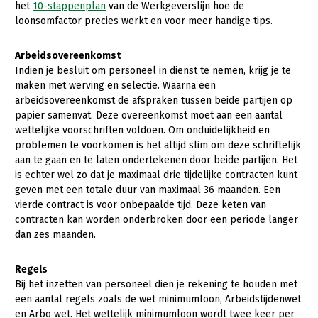
Onderwerpen
het
10-stappenplan
van de Werkgeverslijn hoe de
Konijnenhouderij
Bollenteelt
Vrouw en Bedrijf
loonsomfactor precies werkt en voor meer handige tips.
Nieuws
Melkveehouderij
Bomen, vaste planten en zomerbloemen
Arbeidsovereenkomst
Nieuwsabonnement
Indien je besluit om personeel in dienst te nemen, krijg je te
Paardenhouderij
Fruitteelt
maken met werving en selectie. Waarna een
Webinars
Pluimveehouderij
Glastuinbouw
arbeidsovereenkomst de afspraken tussen beide partijen op
papier samenvat. Deze overeenkomst moet aan een aantal
Over LTO
Schapenhouderij
Paddenstoelen
wettelijke voorschriften voldoen. Om onduidelijkheid en
LTO Nederland
problemen te voorkomen is het altijd slim om deze schriftelijk
Varkenshouderij
Vollegrondsgroente
aan te gaan en te laten ondertekenen door beide partijen. Het
Mensen
Vleesveehouderij
is echter wel zo dat je maximaal drie tijdelijke contracten kunt
geven met een totale duur van maximaal 36 maanden. Een
Jaarverslag 2023
Bestuur en Directie
vierde contract is voor onbepaalde tijd. Deze keten van
contracten kan worden onderbroken door een periode langer
Vacatures
Medewerkers
dan zes maanden.
Pers
Vakgroepbestuurders
Regels
Contact
Bij het inzetten van personeel dien je rekening te houden met
een aantal regels zoals de wet minimumloon, Arbeidstijdenwet
en Arbo wet. Het wettelijk minimumloon wordt twee keer per