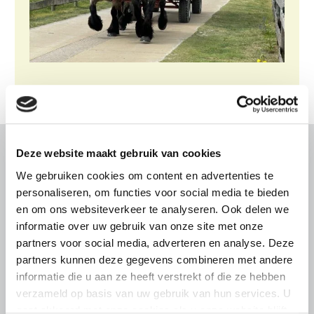
Deze website maakt gebruik van cookies
Gerelateerd nieuws
We gebruiken cookies om content en advertenties te
personaliseren, om functies voor social media te bieden
Abonneren via RSS
Abonneren via e-mail
en om ons websiteverkeer te analyseren. Ook delen we
informatie over uw gebruik van onze site met onze
partners voor social media, adverteren en analyse. Deze
partners kunnen deze gegevens combineren met andere
informatie die u aan ze heeft verstrekt of die ze hebben
verzameld op basis van uw gebruik van hun services. U
gaat akkoord met onze cookies als u onze website blijft