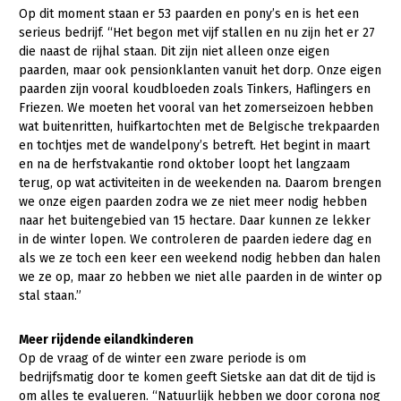
Op dit moment staan er 53 paarden en pony’s en is het een
serieus bedrijf. “Het begon met vijf stallen en nu zijn het er 27
die naast de rijhal staan. Dit zijn niet alleen onze eigen
paarden, maar ook pensionklanten vanuit het dorp. Onze eigen
paarden zijn vooral koudbloeden zoals Tinkers, Haflingers en
Friezen. We moeten het vooral van het zomerseizoen hebben
wat buitenritten, huifkartochten met de Belgische trekpaarden
en tochtjes met de wandelpony’s betreft. Het begint in maart
en na de herfstvakantie rond oktober loopt het langzaam
terug, op wat activiteiten in de weekenden na. Daarom brengen
we onze eigen paarden zodra we ze niet meer nodig hebben
naar het buitengebied van 15 hectare. Daar kunnen ze lekker
in de winter lopen. We controleren de paarden iedere dag en
als we ze toch een keer een weekend nodig hebben dan halen
we ze op, maar zo hebben we niet alle paarden in de winter op
stal staan.”
Meer rijdende eilandkinderen
Op de vraag of de winter een zware periode is om
bedrijfsmatig door te komen geeft Sietske aan dat dit de tijd is
om alles te evalueren. “Natuurlijk hebben we door corona nog