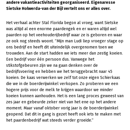
andere vakantieactiviteiten georganiseerd. Eigenaresse
Sietske Holwerda-van der Bijl vertelt ons er alles over.
Gezonde planten
Gezonde dieren
Het verhaal achter Stal Florida begon al vroeg, want Sietske
was altijd al een enorme paardengek en er waren altijd wel
Natuur, klimaat en energie
paarden op het veehouderijbedrijf waar ze is geboren en waar
ze ook nog steeds woont. “Mijn man Ludi liep vroeger stage op
Bodem en water
ons bedrijf en heeft dit uiteindelijk overgenomen toen we
Platteland en omgeving
trouwden. Aan de start hadden we iets meer dan zestig koeien.
Een bedrijf voor één persoon dus. Vanwege het
Mens, ondernemerschap en onderwijs
stikstofgebeuren zijn we na gaan denken over de
bedrijfsvoering en hebben we het teruggebracht naar 45
Internationaal
koeien. De kaas verwerken we zelf tot onze eigen Schierkaas
die we in de boerderijwinkel verkopen. Zo proberen we een
Sectoren
hogere prijs voor de melk te krijgen waardoor we minder
koeien kunnen aanhouden. Het is een lang proces geweest van
Dier
zes jaar en gebeurde zeker niet van het ene op het andere
Plant
Biologische Landbouw
moment. Maar vanaf oktober vorig jaar is de boerderijwinkel
geopend. Dat dit in gang is gezet heeft ook iets te maken met
Multifunctionele landbouw
Geitenhouderij
Akkerbouw
het paardenbedrijf wat steeds verder groeide.”
Kalverhouderij
Biologische Landbouw
Multifunctioneel