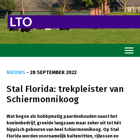
Home
NIEUWS
- 28 SEPTEMBER 2022
Toekomstvisie
Stal Florida: trekpleister van
Goed eten
Schiermonnikoog
Mooi groen
Sterk ondernemerschap
Wat begon als hobbymatig paardenhouden naast het
koeienbedrijf, groeide langzaam maar zeker uit tot hét
Transitiepaden
hippisch gebeuren van heel Schiermonnikoog. Op Stal
Florida worden voornamelijk buitenritten, rijlessen en
Thema’s