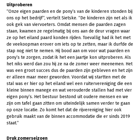
Onderwerpen
Uitproberen
Konijnenhouderij
Bollenteelt
Vrouw en Bedrijf
“Onze eigen paarden en de pony’s van de kinderen stonden bij
Nieuws
ons op het bedrijf”, vertelt Sietske. “De kinderen zijn net als ik
Melkveehouderij
Bomen, vaste planten en zomerbloemen
ook gek van viervoeters. Omdat mensen die paarden zagen
Nieuwsabonnement
staan, kwamen ze regelmatig bij ons aan de deur vragen waar
Paardenhouderij
Fruitteelt
ze op het eiland paard konden rijden. Toevallig had ik het met
Webinars
Pluimveehouderij
Glastuinbouw
de veekoopman erover om iets op te zetten, maar ik durfde de
stap nog niet te nemen. Hij bood aan om voor wat paarden en
Over LTO
Schapenhouderij
Paddenstoelen
pony’s te zorgen, zodat ik het een jaartje kon uitproberen. Als
LTO Nederland
het niks werd dan zou hij ze na de zomer weer meenemen. Het
Varkenshouderij
Vollegrondsgroente
was een groot succes dus de paarden zijn gebleven en het zijn
Mensen
Vleesveehouderij
er alleen maar meer geworden. Voordat wij startten met de
stal was er hier op het eiland wel een ruitervereniging die een
Jaarverslag 2023
Bestuur en Directie
kleine binnen manege en wat verouderde stallen had met vier
eigen pony’s. Het bestuur bestond uit oudere mensen en we
Vacatures
Medewerkers
zijn om tafel gaan zitten om uiteindelijk samen verder te gaan
Pers
Vakgroepbestuurders
op onze locatie. Zo komt het dat de rijvereniging hier ook
gebruik maakt van de binnen accommodatie die er sinds 2019
Contact
staat.”
Druk zomerseizoen