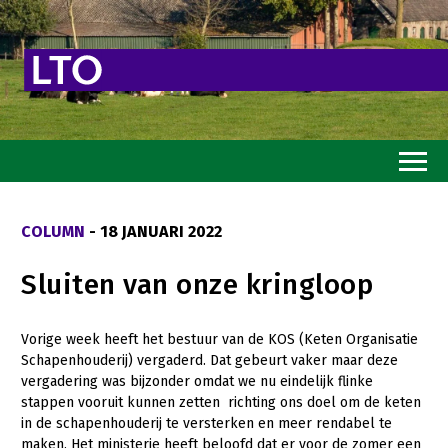
Home
COLUMN
- 18 JANUARI 2022
Toekomstvisie
Sluiten van onze kringloop
Goed eten
Mooi groen
Vorige week heeft het bestuur van de KOS (Keten Organisatie
Schapenhouderij) vergaderd. Dat gebeurt vaker maar deze
Sterk ondernemerschap
vergadering was bijzonder omdat we nu eindelijk flinke
Transitiepaden
stappen vooruit kunnen zetten richting ons doel om de keten
in de schapenhouderij te versterken en meer rendabel te
Thema’s
maken. Het ministerie heeft beloofd dat er voor de zomer een