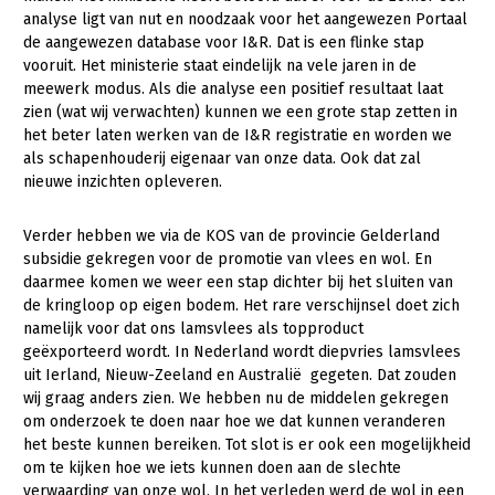
analyse ligt van nut en noodzaak voor het aangewezen Portaal
Gezonde planten
de aangewezen database voor I&R. Dat is een flinke stap
vooruit. Het ministerie staat eindelijk na vele jaren in de
Gezonde dieren
meewerk modus. Als die analyse een positief resultaat laat
zien (wat wij verwachten) kunnen we een grote stap zetten in
Natuur, klimaat en energie
het beter laten werken van de I&R registratie en worden we
Bodem en water
als schapenhouderij eigenaar van onze data. Ook dat zal
nieuwe inzichten opleveren.
Platteland en omgeving
Verder hebben we via de KOS van de provincie Gelderland
Mens, ondernemerschap en onderwijs
subsidie gekregen voor de promotie van vlees en wol. En
Internationaal
daarmee komen we weer een stap dichter bij het sluiten van
de kringloop op eigen bodem. Het rare verschijnsel doet zich
Sectoren
namelijk voor dat ons lamsvlees als topproduct
geëxporteerd wordt. In Nederland wordt diepvries lamsvlees
Dier
uit Ierland, Nieuw-Zeeland en Australië gegeten. Dat zouden
wij graag anders zien. We hebben nu de middelen gekregen
Plant
Biologische Landbouw
om onderzoek te doen naar hoe we dat kunnen veranderen
het beste kunnen bereiken. Tot slot is er ook een mogelijkheid
Multifunctionele landbouw
Geitenhouderij
Akkerbouw
om te kijken hoe we iets kunnen doen aan de slechte
Kalverhouderij
Biologische Landbouw
Multifunctioneel
verwaarding van onze wol. In het verleden werd de wol in een