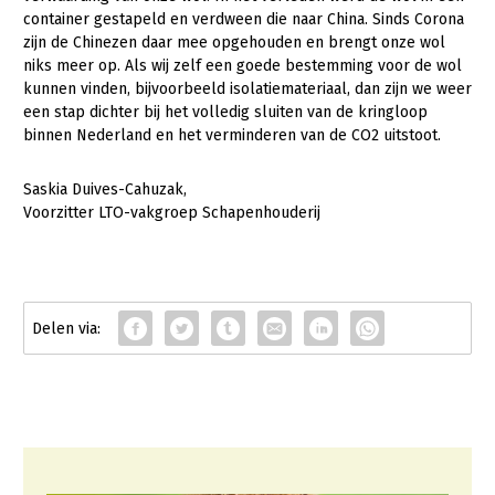
Onderwerpen
container gestapeld en verdween die naar China. Sinds Corona
Konijnenhouderij
Bollenteelt
Vrouw en Bedrijf
zijn de Chinezen daar mee opgehouden en brengt onze wol
Nieuws
niks meer op. Als wij zelf een goede bestemming voor de wol
Melkveehouderij
Bomen, vaste planten en zomerbloemen
kunnen vinden, bijvoorbeeld isolatiemateriaal, dan zijn we weer
Nieuwsabonnement
Paardenhouderij
Fruitteelt
een stap dichter bij het volledig sluiten van de kringloop
Webinars
binnen Nederland en het verminderen van de CO2 uitstoot.
Pluimveehouderij
Glastuinbouw
Over LTO
Saskia Duives-Cahuzak,
Schapenhouderij
Paddenstoelen
Voorzitter LTO-vakgroep Schapenhouderij
LTO Nederland
Varkenshouderij
Vollegrondsgroente
Mensen
Vleesveehouderij
Jaarverslag 2023
Bestuur en Directie
Vacatures
Medewerkers
Pers
Vakgroepbestuurders
Contact