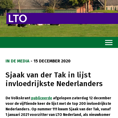
Home
IN DE MEDIA
- 15 DECEMBER 2020
Toekomstvisie
Sjaak van der Tak in lijst
Goed eten
invloedrijkste Nederlanders
Mooi groen
Sterk ondernemerschap
De Volkskrant
publiceerde
afgelopen zaterdag 12 december
voor de vijftiende keer de lijst met de top 200 invloedrijkste
Transitiepaden
Nederlanders. Op nummer 111 kwam Sjaak van der Tak, vanaf
1 januari 2021 voorzitter van LTO Nederland, als nieuwkomer
Thema’s