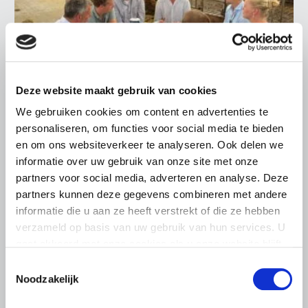
Deze website maakt gebruik van cookies
We gebruiken cookies om content en advertenties te
LTO LOBBY
personaliseren, om functies voor social media te bieden
6 AUGUSTUS 2026
en om ons websiteverkeer te analyseren. Ook delen we
Kamerlid Goudzwaard (JA21)
informatie over uw gebruik van onze site met onze
bezoekt melkveehouderij in
partners voor social media, adverteren en analyse. Deze
Súdwest-Fryslân
partners kunnen deze gegevens combineren met andere
informatie die u aan ze heeft verstrekt of die ze hebben
LTO Nederland ontving gisteren Tweede Kamerlid
verzameld op basis van uw gebruik van hun services. U
Maarten Goudzwaard (JA21) en beleidsmedewerker
gaat akkoord met onze cookies als u onze website blijft
Ronald Oenema op het melkveebedrijf van Jolmer de
Vries in It Heidenskip.
gebruiken.
Toestemmingsselectie
Noodzakelijk
Lees meer