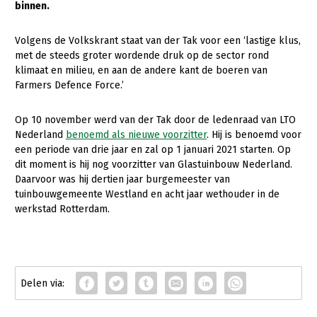
binnen.
Gezonde planten
Volgens de Volkskrant staat van der Tak voor een ‘lastige klus,
Gezonde dieren
met de steeds groter wordende druk op de sector rond
klimaat en milieu, en aan de andere kant de boeren van
Natuur, klimaat en energie
Farmers Defence Force.’
Bodem en water
Op 10 november werd van der Tak door de ledenraad van LTO
Platteland en omgeving
Nederland
benoemd als nieuwe voorzitter
. Hij is benoemd voor
een periode van drie jaar en zal op 1 januari 2021 starten. Op
Mens, ondernemerschap en onderwijs
dit moment is hij nog voorzitter van Glastuinbouw Nederland.
Internationaal
Daarvoor was hij dertien jaar burgemeester van
tuinbouwgemeente Westland en acht jaar wethouder in de
Sectoren
werkstad Rotterdam.
Dier
Plant
Biologische Landbouw
Multifunctionele landbouw
Geitenhouderij
Akkerbouw
Kalverhouderij
Biologische Landbouw
Multifunctioneel