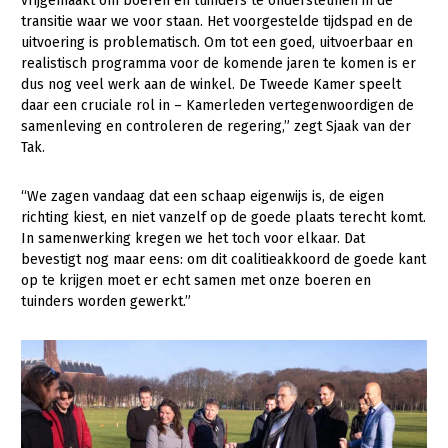
Onderwerpen
vrijgemaakt om boeren en tuinders te ondersteunen in de
transitie waar we voor staan. Het voorgestelde tijdspad en de
Konijnenhouderij
Bollenteelt
Vrouw en Bedrijf
uitvoering is problematisch. Om tot een goed, uitvoerbaar en
Nieuws
realistisch programma voor de komende jaren te komen is er
Melkveehouderij
Bomen, vaste planten en zomerbloemen
dus nog veel werk aan de winkel. De Tweede Kamer speelt
Nieuwsabonnement
Paardenhouderij
Fruitteelt
daar een cruciale rol in – Kamerleden vertegenwoordigen de
Webinars
samenleving en controleren de regering,” zegt Sjaak van der
Pluimveehouderij
Glastuinbouw
Tak.
Over LTO
Schapenhouderij
Paddenstoelen
“We zagen vandaag dat een schaap eigenwijs is, de eigen
LTO Nederland
Varkenshouderij
Vollegrondsgroente
richting kiest, en niet vanzelf op de goede plaats terecht komt.
In samenwerking kregen we het toch voor elkaar. Dat
Mensen
Vleesveehouderij
bevestigt nog maar eens: om dit coalitieakkoord de goede kant
Jaarverslag 2023
Bestuur en Directie
op te krijgen moet er echt samen met onze boeren en
tuinders worden gewerkt.”
Vacatures
Medewerkers
Pers
Vakgroepbestuurders
Contact