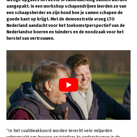
aangepakt. In een workshop schapendrijven leerden ze van
Gezonde planten
een schaapsherder en zijn hond hoe je samen schapen de
goede kant op krijgt. Met de demonstratie vroeg LTO
Gezonde dieren
Nederland aandacht voor het toekomstperspectief van de
Nederlandse boeren en tuinders en de noodzaak voor het
Natuur, klimaat en energie
herstel van vertrouwen.
Bodem en water
Platteland en omgeving
Mens, ondernemerschap en onderwijs
Internationaal
Sectoren
Dier
Plant
Biologische Landbouw
Multifunctionele landbouw
Geitenhouderij
Akkerbouw
“In het coalitieakkoord worden terecht vele miljarden
Kalverhouderij
Biologische Landbouw
Multifunctioneel