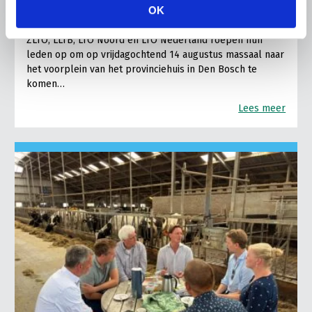
dreigende onteigening
OK
pluimveehouders
ZLTO, LLTB, LTO Noord en LTO Nederland roepen hun
leden op om op vrijdagochtend 14 augustus massaal naar
het voorplein van het provinciehuis in Den Bosch te
komen…
Lees meer