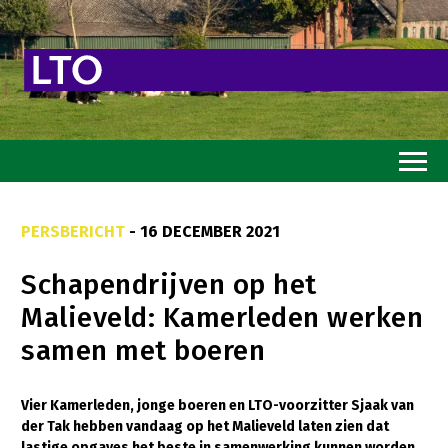
Home
PERSBERICHT
- 16 DECEMBER 2021
Toekomstvisie
Schapendrijven op het
Goed eten
Malieveld: Kamerleden werken
Mooi groen
samen met boeren
Sterk ondernemerschap
Transitiepaden
Vier Kamerleden, jonge boeren en LTO-voorzitter Sjaak van
der Tak hebben vandaag op het Malieveld laten zien dat
Thema’s
lastige opgaves het beste in samenwerking kunnen worden