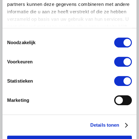
partners kunnen deze gegevens combineren met andere
Abonneren via RSS
Abonneren via e-mail
informatie die u aan ze heeft verstrekt of die ze hebben
verzameld op basis van uw gebruik van hun services. U
gaat akkoord met onze cookies als u onze website blijft
gebruiken.
Toestemmingsselectie
Noodzakelijk
Voorkeuren
Statistieken
Marketing
BELANGRIJKE INFORMATIE
6 AUGUSTUS 2026
Details tonen
LTO sluit aan bij demonstratie tegen