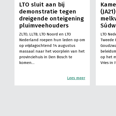
LTO sluit aan bij
Kame
demonstratie tegen
(JA21
dreigende onteigening
melkv
pluimveehouders
Súdw
ZLTO, LLTB, LTO Noord en LTO
LTO Nede
Nederland roepen hun leden op om
Tweede 
op vrijdagochtend 14 augustus
Goudzwa
massaal naar het voorplein van het
beleids
provinciehuis in Den Bosch te
op het m
komen…
Vries in 
Lees meer