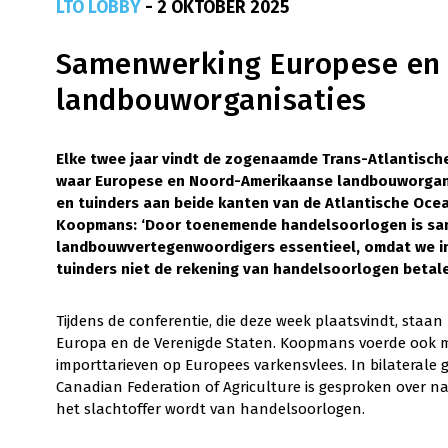
LTO LOBBY
- 2 OKTOBER 2025
Samenwerking Europese en
landbouworganisaties
Elke twee jaar vindt de zogenaamde Trans-Atlantisch
waar Europese en Noord-Amerikaanse landbouworgani
en tuinders aan beide kanten van de Atlantische Oce
Koopmans: ‘Door toenemende handelsoorlogen is s
landbouwvertegenwoordigers essentieel, omdat we in
tuinders niet de rekening van handelsoorlogen betale
Tijdens de conferentie, die deze week plaatsvindt, staa
Europa en de Verenigde Staten. Koopmans voerde ook m
importtarieven op Europees varkensvlees. In bilateral
Canadian Federation of Agriculture is gesproken over 
het slachtoffer wordt van handelsoorlogen.