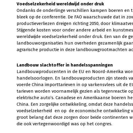
Voedselzekerheid wereldwijd onder druk
Ondanks de onderlinge verschillen kampen boeren en tui
bleek op de conferentie. De FAO waarschuwde dat in zo
productieverliezen dreigen richting 2050, door klimaat
Stijgende kosten voor onder andere arbeid en kunstmest
wereldwijde voedselzekerheid onder druk. Een van de g
landbouworganisaties hun overheden gezamenlijk gaan
agrarische productie in deze landbouwgrootmachten achte
Landbouw slachtoffer in handelsspanningen
Landbouwproducenten in de EU en Noord-Amerika worde
handelsoorlogen. En landbouwproducten zijn steeds va
voerde China importtarieven in op varkensvlees uit de EU
tarieven worden voornamelijk gezien als tegenreactie op
elektrische auto’s. Canadese en Amerikaanse boeren he
China. Een zorgelijke ontwikkeling, omdat deze handels
voedselzekerheid en op de economische ontwikkeling v
groot belang dat deze zorgen door beide continenten w
die ook vertegenwoordigd was op het congres.