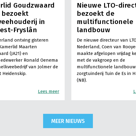
rlid Goudzwaard
Nieuwe LTO-direc
) bezoekt
bezoekt de
eehouderij in
multifunctionele
est-Fryslân
landbouw
rland ontving gisteren
De nieuwe directeur van LT
Kamerlid Maarten
Nederland, Coen van Rooye
ard (JA21) en
maakte afgelopen vrijdag k
medewerker Ronald Oenema
met de vakgroep en de
elkveebedrijf van Jolmer de
multifunctionele landbouw 
It Heidenskip.
zorgtuinderij Tuin de Es in 
(NB).
Lees meer
L
MEER NIEUWS