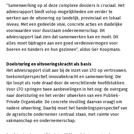
Onderwerpen
“Samenwerking op al deze complexe dossiers is cruciaal. Het
Konijnenhouderij
Bollenteelt
Vrouw en Bedrijf
adviesrapport biedt volop mogelijkheden om verder te
Nieuws
werken aan de uitvoering op landelijk, provinciaal en lokaal
Melkveehouderij
Bomen, vaste planten en zomerbloemen
niveau. Met een gedeelde visie, concrete acties en duidelijke
Nieuwsabonnement
Paardenhouderij
Fruitteelt
voorwaarden voor duurzaam ondernemerschap. Dit
Webinars
adviesrapport laat zien dat samenwerken kan en moét. Dit
Pluimveehouderij
Glastuinbouw
alles moet bijdragen aan een goed verdienvermogen voor
Over LTO
boeren en tuinders en hun gezinnen”, aldus Ger Koopmans.
Schapenhouderij
Paddenstoelen
LTO Nederland
Varkenshouderij
Vollegrondsgroente
Doelsturing en uitvoeringskracht als basis
Het adviesrapport sluit aan bij de inzet van LTO op vertrouwen,
Mensen
Vleesveehouderij
toekomstperspectief, innovatiekracht en samenwerking. Die
Jaarverslag 2023
Bestuur en Directie
lijn loopt als rode draad door de verschillende hoofdstukken.
Voor LTO springen twee aanbevelingen in het oog: de overgang
Vacatures
Medewerkers
naar doelsturing en het verder uitwerken van een Publiek-
Private Organisatie. De concrete invulling daarvan vraagt om
Pers
Vakgroepbestuurders
nadere uitwerking. Daarbij moet het handelingsperspectief van
de agrarische ondernemer centraal staan, met ruimte voor
Contact
vakmanschap en ondernemerschap.