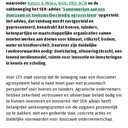
waaronder
Natuur & Milieu
,
NAJK
,
VNO-NCW
en de
vakbeweging het SER-advies ‘
Samenwerken aan een
Gezonde planten
duurzaam en toekomstbestendig agrosysteem
’ opgesteld.
Gezonde dieren
Het advies, dat vandaag wordt vastgesteld en
gepresenteerd, benadrukt dat boeren, tuinders,
Natuur, klimaat en energie
ketenpartijen en maatschappelijke organisaties samen
moeten werken aan doelen voor klimaat, stikstof, bodem,
Bodem en water
water en biodiversiteit. Daarvoor zijn duidelijke
Platteland en omgeving
randvoorwaarden nodig: doelsturing, uitvoeringskracht, een
lonend verdienmodel, ruimte voor innovatie en investeringen
Mens, ondernemerschap en onderwijs
in kennis en scholing.
Internationaal
Voor LTO staat voorop dat de beweging naar een duurzamer
agrosysteem hand in hand moet gaan met economisch
Sectoren
perspectief voor boeren en tuinders. Agrarische ondernemers
Dier
hebben zekerheid, vertrouwen en uitvoerbaar beleid nodig om
te kunnen investeren en innoveren. Het SER-advies heeft
Plant
Biologische Landbouw
belangrijke aanknopingspunten om die opgaven gezamenlijk
op te pakken, met een gedeelde visie, concrete acties en
Multifunctionele landbouw
Geitenhouderij
Akkerbouw
duidelijke voorwaarden voor duurzaam ondernemerschap.
Kalverhouderij
Biologische Landbouw
Multifunctioneel