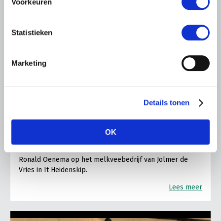
Voorkeuren
Statistieken
Marketing
LTO LOBBY
6 AUGUSTUS 2026
Kamerlid Goudzwaard (JA21)
Details tonen
bezoekt melkveehouderij in
Súdwest-Fryslân
OK
LTO Nederland ontving gisteren Tweede Kamerlid
Maarten Goudzwaard (JA21) en beleidsmedewerker
Ronald Oenema op het melkveebedrijf van Jolmer de
Vries in It Heidenskip.
Lees meer