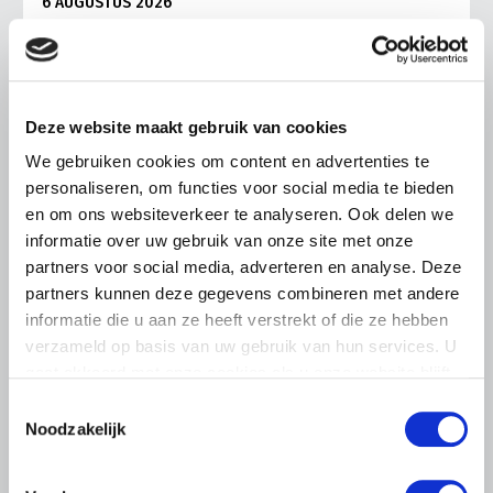
6 AUGUSTUS 2026
LTO sluit aan bij demonstratie tegen
dreigende onteigening
pluimveehouders
Deze website maakt gebruik van cookies
ZLTO, LLTB, LTO Noord en LTO Nederland roepen hun
leden op om op vrijdagochtend 14 augustus massaal naar
We gebruiken cookies om content en advertenties te
het voorplein van het provinciehuis in Den Bosch te
personaliseren, om functies voor social media te bieden
komen…
en om ons websiteverkeer te analyseren. Ook delen we
Lees meer
informatie over uw gebruik van onze site met onze
partners voor social media, adverteren en analyse. Deze
partners kunnen deze gegevens combineren met andere
informatie die u aan ze heeft verstrekt of die ze hebben
verzameld op basis van uw gebruik van hun services. U
gaat akkoord met onze cookies als u onze website blijft
gebruiken.
Toestemmingsselectie
Noodzakelijk