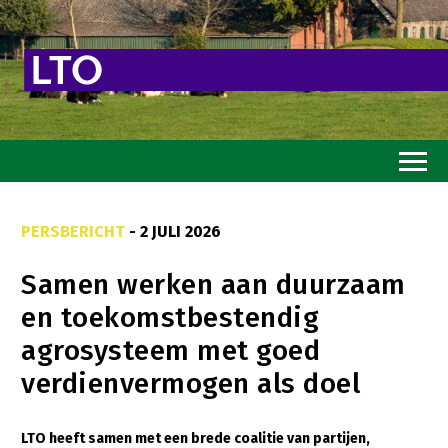
Home
PERSBERICHT
- 2 JULI 2026
Toekomstvisie
Samen werken aan duurzaam
Goed eten
en toekomstbestendig
Mooi groen
agrosysteem met goed
Sterk ondernemerschap
verdienvermogen als doel
Transitiepaden
LTO heeft samen met een brede coalitie van partijen,
Thema’s