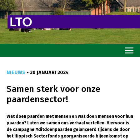
Home
NIEUWS
- 30 JANUARI 2024
Toekomstvisie
Samen sterk voor onze
Goed eten
paardensector!
Mooi groen
Sterk ondernemerschap
Wat doen paarden met mensen en wat doen mensen voor hun
paarden? Laten we samen ons verhaal vertellen. Hiervoor is
Transitiepaden
de campagne #ditdoenpaarden gelanceerd tijdens de door
het Hippisch Sectorfonds georganiseerde bijeenkomst op
Thema’s