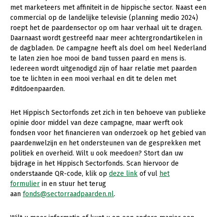
Onderwerpen
met marketeers met affiniteit in de hippische sector. Naast een
Konijnenhouderij
Bollenteelt
Vrouw en Bedrijf
commercial op de landelijke televisie (planning medio 2024)
Nieuws
roept het de paardensector op om haar verhaal uit te dragen.
Melkveehouderij
Bomen, vaste planten en zomerbloemen
Daarnaast wordt gestreefd naar meer achtergrondartikelen in
Nieuwsabonnement
de dagbladen. De campagne heeft als doel om heel Nederland
Paardenhouderij
Fruitteelt
te laten zien hoe mooi de band tussen paard en mens is.
Webinars
Pluimveehouderij
Glastuinbouw
Iedereen wordt uitgenodigd zijn of haar relatie met paarden
toe te lichten in een mooi verhaal en dit te delen met
Over LTO
Schapenhouderij
Paddenstoelen
#ditdoenpaarden.
LTO Nederland
Varkenshouderij
Vollegrondsgroente
Het Hippisch Sectorfonds zet zich in ten behoeve van publieke
Mensen
Vleesveehouderij
opinie door middel van deze campagne, maar werft ook
fondsen voor het financieren van onderzoek op het gebied van
Jaarverslag 2023
Bestuur en Directie
paardenwelzijn en het ondersteunen van de gesprekken met
Vacatures
Medewerkers
politiek en overheid. Wilt u ook meedoen? Stort dan uw
bijdrage in het Hippisch Sectorfonds. Scan hiervoor de
Pers
Vakgroepbestuurders
onderstaande QR-code, klik op
deze link
of vul
het
formulier
in en stuur het terug
Contact
aan
fonds@sectorraadpaarden.nl
.