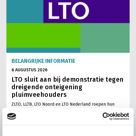
BELANGRIJKE INFORMATIE
6 AUGUSTUS 2026
LTO sluit aan bij demonstratie tegen
dreigende onteigening
pluimveehouders
ZLTO, LLTB, LTO Noord en LTO Nederland roepen hun
leden op om op vrijdagochtend 14 augustus massaal naar
het voorplein van het provinciehuis in Den Bosch te
komen…
Lees meer