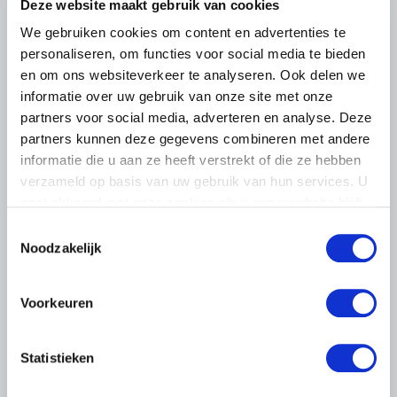
Deze website maakt gebruik van cookies
We gebruiken cookies om content en advertenties te
personaliseren, om functies voor social media te bieden
en om ons websiteverkeer te analyseren. Ook delen we
informatie over uw gebruik van onze site met onze
partners voor social media, adverteren en analyse. Deze
partners kunnen deze gegevens combineren met andere
informatie die u aan ze heeft verstrekt of die ze hebben
verzameld op basis van uw gebruik van hun services. U
gaat akkoord met onze cookies als u onze website blijft
gebruiken.
Toestemmingsselectie
Noodzakelijk
Voorkeuren
LTO LOBBY
6 AUGUSTUS 2026
Statistieken
Kamerlid Goudzwaard (JA21)