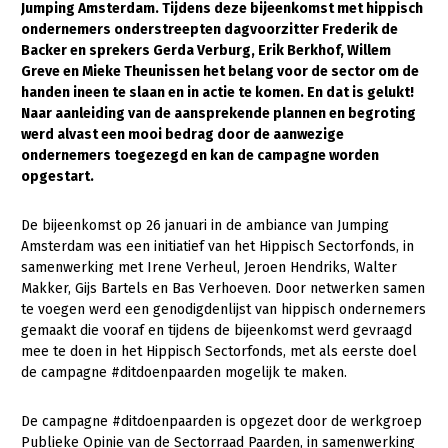
Jumping Amsterdam. Tijdens deze bijeenkomst met hippisch
ondernemers onderstreepten dagvoorzitter Frederik de
Gezonde planten
Backer en sprekers Gerda Verburg, Erik Berkhof, Willem
Gezonde dieren
Greve en Mieke Theunissen het belang voor de sector om de
handen ineen te slaan en in actie te komen. En dat is gelukt!
Natuur, klimaat en energie
Naar aanleiding van de aansprekende plannen en begroting
werd alvast een mooi bedrag door de aanwezige
Bodem en water
ondernemers toegezegd en kan de campagne worden
opgestart.
Platteland en omgeving
Mens, ondernemerschap en onderwijs
De bijeenkomst op 26 januari in de ambiance van Jumping
Amsterdam was een initiatief van het Hippisch Sectorfonds, in
Internationaal
samenwerking met Irene Verheul, Jeroen Hendriks, Walter
Makker, Gijs Bartels en Bas Verhoeven. Door netwerken samen
Sectoren
te voegen werd een genodigdenlijst van hippisch ondernemers
gemaakt die vooraf en tijdens de bijeenkomst werd gevraagd
Dier
mee te doen in het Hippisch Sectorfonds, met als eerste doel
Plant
Biologische Landbouw
de campagne #ditdoenpaarden mogelijk te maken.
Multifunctionele landbouw
Geitenhouderij
Akkerbouw
De campagne #ditdoenpaarden is opgezet door de werkgroep
Kalverhouderij
Biologische Landbouw
Multifunctioneel
Publieke Opinie van de Sectorraad Paarden, in samenwerking