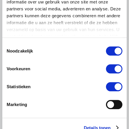
informatie over uw gebruik van onze site met onze
6 AUGUSTUS 2026
partners voor social media, adverteren en analyse. Deze
LTO sluit aan bij demonstratie tegen
partners kunnen deze gegevens combineren met andere
dreigende onteigening
informatie die u aan ze heeft verstrekt of die ze hebben
pluimveehouders
verzameld op basis van uw gebruik van hun services. U
gaat akkoord met onze cookies als u onze website blijft
ZLTO, LLTB, LTO Noord en LTO Nederland roepen hun
gebruiken.
Toestemmingsselectie
leden op om op vrijdagochtend 14 augustus massaal naar
Noodzakelijk
het voorplein van het provinciehuis in Den Bosch te
komen…
Lees meer
Voorkeuren
Statistieken
Marketing
Details tonen