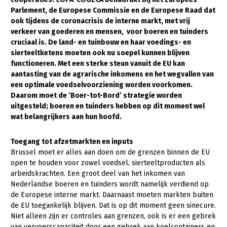
Parlement, de Europese Commissie en de Europese Raad dat
Gezonde planten
ook tijdens de coronacrisis de interne markt, met vrij
verkeer van goederen en mensen, voor boeren en tuinders
Gezonde dieren
cruciaal is.
De land- en tuinbouw en haar
voedings- en
sierteeltketens moeten ook nu soepel kunnen blijven
Natuur, klimaat en energie
functioneren. Met een sterke steun vanuit de EU kan
Bodem en water
aantasting van de agrarische inkomens en het wegvallen van
een optimale voedselvoorziening worden voorkomen.
Platteland en omgeving
Daarom moet de ‘Boer-tot-Bord’ strategie worden
uitgesteld; boeren en tuinders hebben op dit moment wel
Mens, ondernemerschap en onderwijs
wat belangrijkers aan hun hoofd.
Internationaal
Toegang tot afzetmarkten en inputs
Sectoren
Brussel moet er alles aan doen om de grenzen binnen de EU
open te houden voor zowel voedsel, sierteeltproducten als
Dier
arbeidskrachten. Een groot deel van het inkomen van
Nederlandse boeren en tuinders wordt namelijk verdiend op
Biologische Landbouw
de Europese interne markt. Daarnaast moeten markten buiten
Geitenhouderij
de EU toegankelijk blijven. Dat is op dit moment geen sinecure.
Niet alleen zijn er controles aan grenzen, ook is er een gebrek
Kalverhouderij
van vervoerscapaciteit door een gebrek aan koelcontainers en