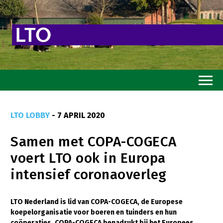
Home
LTO LOBBY
- 7 APRIL 2020
Toekomstvisie
Samen met COPA-COGECA
Goed eten
voert LTO ook in Europa
Mooi groen
intensief coronaoverleg
Sterk ondernemerschap
Transitiepaden
LTO Nederland is lid van COPA-COGECA, de Europese
koepelorganisatie voor boeren en tuinders en hun
Thema’s
coöperaties. COPA-COGECA benadrukt bij het Europees