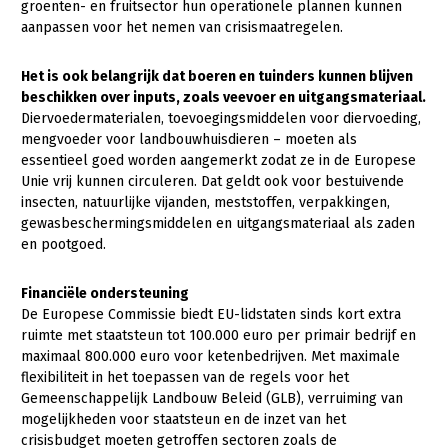
groenten- en fruitsector hun operationele plannen kunnen
Fruitteelt
aanpassen voor het nemen van crisismaatregelen.
Glastuinbouw
Het is ook belangrijk dat boeren en tuinders kunnen blijven
Paddenstoelen
beschikken over inputs, zoals veevoer en uitgangsmateriaal.
Diervoedermaterialen, toevoegingsmiddelen voor diervoeding,
Vollegrondsgroente
mengvoeder voor landbouwhuisdieren – moeten als
Multifunctionele landbouw
essentieel goed worden aangemerkt zodat ze in de Europese
Unie vrij kunnen circuleren. Dat geldt ook voor bestuivende
Multifunctioneel
insecten, natuurlijke vijanden, meststoffen, verpakkingen,
gewasbeschermingsmiddelen en uitgangsmateriaal als zaden
Vrouw en Bedrijf
en pootgoed.
Onderwerpen
Financiële ondersteuning
De Europese Commissie biedt EU-lidstaten sinds kort extra
Nieuws
ruimte met staatsteun tot 100.000 euro per primair bedrijf en
maximaal 800.000 euro voor ketenbedrijven. Met maximale
Nieuwsabonnement
flexibiliteit in het toepassen van de regels voor het
Webinars
Gemeenschappelijk Landbouw Beleid (GLB), verruiming van
mogelijkheden voor staatsteun en de inzet van het
Over LTO
crisisbudget moeten getroffen sectoren zoals de