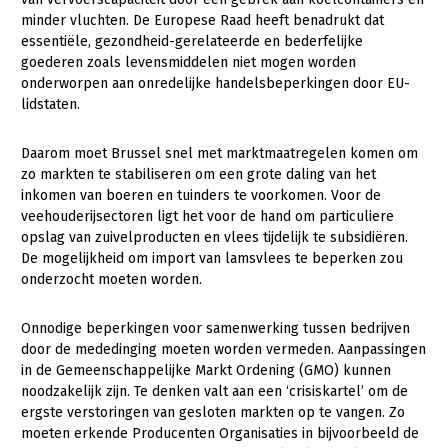
minder vluchten. De Europese Raad heeft benadrukt dat
Konijnenhouderij
essentiële, gezondheid-gerelateerde en bederfelijke
goederen zoals levensmiddelen niet mogen worden
Melkveehouderij
onderworpen aan onredelijke handelsbeperkingen door EU-
Paardenhouderij
lidstaten.
Pluimveehouderij
Daarom moet Brussel snel met marktmaatregelen komen om
Schapenhouderij
zo markten te stabiliseren om een grote daling van het
inkomen van boeren en tuinders te voorkomen. Voor de
Varkenshouderij
veehouderijsectoren ligt het voor de hand om particuliere
opslag van zuivelproducten en vlees tijdelijk te subsidiëren.
Vleesveehouderij
De mogelijkheid om import van lamsvlees te beperken zou
onderzocht moeten worden.
Plant
Akkerbouw
Onnodige beperkingen voor samenwerking tussen bedrijven
door de mededinging moeten worden vermeden. Aanpassingen
Biologische Landbouw
in de Gemeenschappelijke Markt Ordening (GMO) kunnen
Bollenteelt
noodzakelijk zijn. Te denken valt aan een ‘crisiskartel’ om de
ergste verstoringen van gesloten markten op te vangen. Zo
Bomen, vaste planten en zomerbloemen
moeten erkende Producenten Organisaties in bijvoorbeeld de