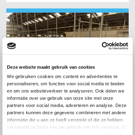
Deze website maakt gebruik van cookies
We gebruiken cookies om content en advertenties te
personaliseren, om functies voor social media te bieden
en om ons websiteverkeer te analyseren. Ook delen we
informatie over uw gebruik van onze site met onze
partners voor social media, adverteren en analyse. Deze
LTO LOBBY
partners kunnen deze gegevens combineren met andere
6 AUGUSTUS 2026
informatie die u aan ze heeft verstrekt of die ze hebben
Kamerlid Goudzwaard (JA21)
verzameld op basis van uw gebruik van hun services. U
bezoekt melkveehouderij in
gaat akkoord met onze cookies als u onze website blijft