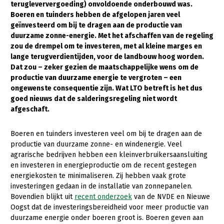
terugleververgoeding) onvoldoende onderbouwd was.
Boeren en tuinders hebben de afgelopen jaren veel
Gezonde planten
geïnvesteerd om bij te dragen aan de productie van
Gezonde dieren
duurzame zonne-energie. Met het afschaffen van de regeling
zou de drempel om te investeren, met al kleine marges en
Natuur, klimaat en energie
lange terugverdientijden, voor de landbouw hoog worden.
Dat zou – zeker gezien de maatschappelijke wens om de
Bodem en water
productie van duurzame energie te vergroten – een
ongewenste consequentie zijn. Wat LTO betreft is het dus
Platteland en omgeving
goed nieuws dat de salderingsregeling niet wordt
Mens, ondernemerschap en onderwijs
afgeschaft.
Internationaal
Boeren en tuinders investeren veel om bij te dragen aan de
productie van duurzame zonne- en windenergie. Veel
Sectoren
agrarische bedrijven hebben een kleinverbruikersaansluiting
en investeren in energieproductie om de recent gestegen
Dier
energiekosten te minimaliseren. Zij hebben vaak grote
Plant
Biologische Landbouw
investeringen gedaan in de installatie van zonnepanelen.
Bovendien blijkt uit
recent onderzoek
van de NVDE en Nieuwe
Multifunctionele landbouw
Geitenhouderij
Akkerbouw
Oogst dat de investeringsbereidheid voor meer productie van
duurzame energie onder boeren groot is. Boeren geven aan
Kalverhouderij
Biologische Landbouw
Multifunctioneel