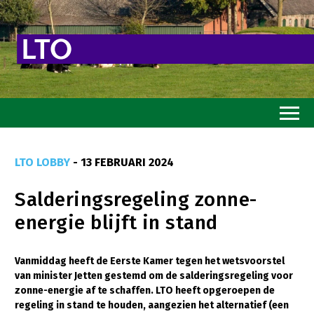
Home
LTO LOBBY
- 13 FEBRUARI 2024
Toekomstvisie
Salderingsregeling zonne-
Goed eten
energie blijft in stand
Mooi groen
Sterk ondernemerschap
Vanmiddag heeft de Eerste Kamer tegen het wetsvoorstel
van minister Jetten gestemd om de salderingsregeling voor
Transitiepaden
zonne-energie af te schaffen. LTO heeft opgeroepen de
regeling in stand te houden, aangezien het alternatief (een
Thema’s