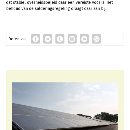
Onderwerpen
dat stabiel overheidsbeleid daar een vereiste voor is. Het
Konijnenhouderij
Bollenteelt
Vrouw en Bedrijf
behoud van de salderingsregeling draagt daar aan bij.
Nieuws
Melkveehouderij
Bomen, vaste planten en zomerbloemen
Nieuwsabonnement
Paardenhouderij
Fruitteelt
Webinars
Pluimveehouderij
Glastuinbouw
Over LTO
Schapenhouderij
Paddenstoelen
LTO Nederland
Varkenshouderij
Vollegrondsgroente
Mensen
Vleesveehouderij
Jaarverslag 2023
Bestuur en Directie
Vacatures
Medewerkers
Pers
Vakgroepbestuurders
Contact