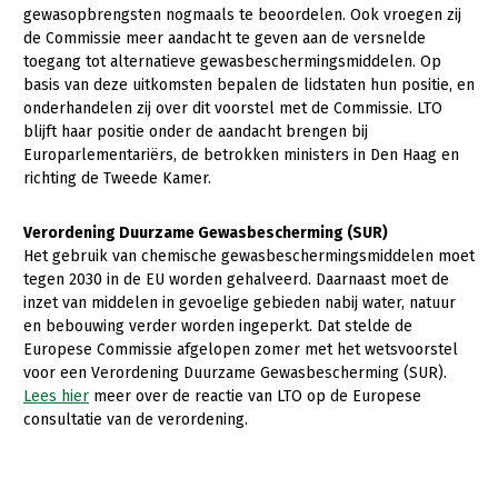
Over LTO
gewasopbrengsten nogmaals te beoordelen. Ook vroegen zij
de Commissie meer aandacht te geven aan de versnelde
LTO Nederland
toegang tot alternatieve gewasbeschermingsmiddelen. Op
basis van deze uitkomsten bepalen de lidstaten hun positie, en
Mensen
onderhandelen zij over dit voorstel met de Commissie. LTO
Jaarverslag 2023
Bestuur en Directie
blijft haar positie onder de aandacht brengen bij
Europarlementariërs, de betrokken ministers in Den Haag en
Vacatures
Medewerkers
richting de Tweede Kamer.
Pers
Vakgroepbestuurders
Verordening Duurzame Gewasbescherming (SUR)
Contact
Het gebruik van chemische gewasbeschermingsmiddelen moet
tegen 2030 in de EU worden gehalveerd. Daarnaast moet de
inzet van middelen in gevoelige gebieden nabij water, natuur
en bebouwing verder worden ingeperkt. Dat stelde de
Europese Commissie afgelopen zomer met het wetsvoorstel
voor een Verordening Duurzame Gewasbescherming (SUR).
Lees hier
meer over de reactie van LTO op de Europese
consultatie van de verordening.