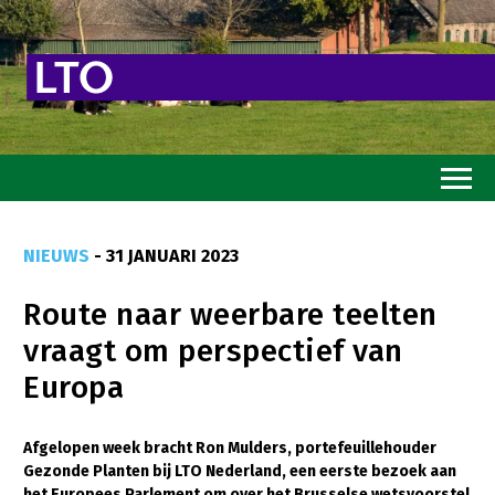
Home
NIEUWS
- 31 JANUARI 2023
Toekomstvisie
Route naar weerbare teelten
Goed eten
vraagt om perspectief van
Mooi groen
Europa
Sterk ondernemerschap
Transitiepaden
Afgelopen week bracht Ron Mulders, portefeuillehouder
Gezonde Planten bij LTO Nederland, een eerste bezoek aan
Thema’s
het Europees Parlement om over het Brusselse wetsvoorstel