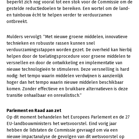
beperkt zich nog vooral tot een stok voor de Commissie om de
gestelde reductiedoelen te bereiken. Een wortel om de land-
Konijnenhouderij
Bollenteelt
en tuinbouw écht te helpen verder te verduurzamen
Melkveehouderij
Bomen, vaste planten en zomerbloemen
ontbreekt.
Paardenhouderij
Fruitteelt
Mulders vervolgt: “Met nieuwe groene middelen, innovatieve
Pluimveehouderij
Glastuinbouw
technieken en robuuste rassen kunnen snel
verduurzamingsstappen worden gezet. De overheid kan hierbij
Schapenhouderij
Paddenstoelen
helpen door de toelatingsprocedure voor groene middelen te
versnellen en door de ontwikkeling en implementatie van
Varkenshouderij
Vollegrondsgroente
nieuwe technologieën te stimuleren. Deze versnelling is hard
nodig: het tempo waarin middelen verdwijnen is aanzienlijk
Multifunctionele landbouw
Vleesveehouderij
hoger dan het tempo waarin nieuwe middelen beschikbaar
Multifunctioneel
komen. Zonder effectieve en bruikbare alternatieven is deze
Onderwerpen
transitie onhaalbaar en onrealistisch.”
Vrouw en Bedrijf
Nieuws
Parlement en Raad aan zet
Nieuwsabonnement
Op dit moment behandelen het Europees Parlement en de 27
EU-landbouwministers het wetsvoorstel. Eind vorig jaar
Webinars
hebben de lidstaten de Commissie gevraagd om via een
nieuwe impactanalyse de gevolgen van dit wetsvoorstel op