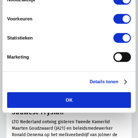
Voorkeuren
Statistieken
Marketing
LTO LOBBY
Details tonen
6 AUGUSTUS 2026
Kamerlid Goudzwaard (JA21)
OK
bezoekt melkveehouderij in
Súdwest-Fryslân
LTO Nederland ontving gisteren Tweede Kamerlid
Maarten Goudzwaard (JA21) en beleidsmedewerker
Ronald Oenema op het melkveebedrijf van Jolmer de