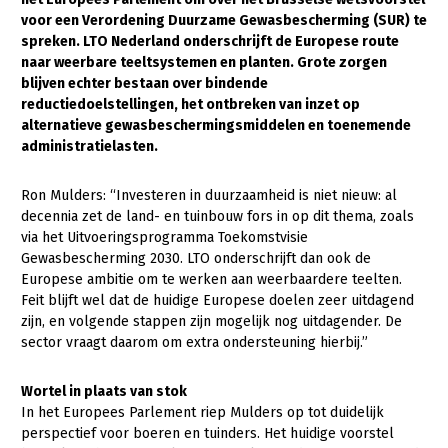
voor een Verordening Duurzame Gewasbescherming (SUR) te
Gezonde planten
spreken.
LTO Nederland onderschrijft de Europese route
naar weerbare teeltsystemen en planten. Grote zorgen
Gezonde dieren
blijven echter bestaan over bindende
reductiedoelstellingen, het ontbreken van inzet op
Natuur, klimaat en energie
alternatieve gewasbeschermingsmiddelen en toenemende
Bodem en water
administratielasten.
Platteland en omgeving
Ron Mulders: “Investeren in duurzaamheid is niet nieuw: al
Mens, ondernemerschap en onderwijs
decennia zet de land- en tuinbouw fors in op dit thema, zoals
via het Uitvoeringsprogramma Toekomstvisie
Internationaal
Gewasbescherming 2030. LTO onderschrijft dan ook de
Europese ambitie om te werken aan weerbaardere teelten.
Sectoren
Feit blijft wel dat de huidige Europese doelen zeer uitdagend
zijn, en volgende stappen zijn mogelijk nog uitdagender. De
Dier
sector vraagt daarom om extra ondersteuning hierbij.”
Plant
Biologische Landbouw
Wortel in plaats van stok
Geitenhouderij
Akkerbouw
In het Europees Parlement riep Mulders op tot duidelijk
perspectief voor boeren en tuinders. Het huidige voorstel
Kalverhouderij
Biologische Landbouw