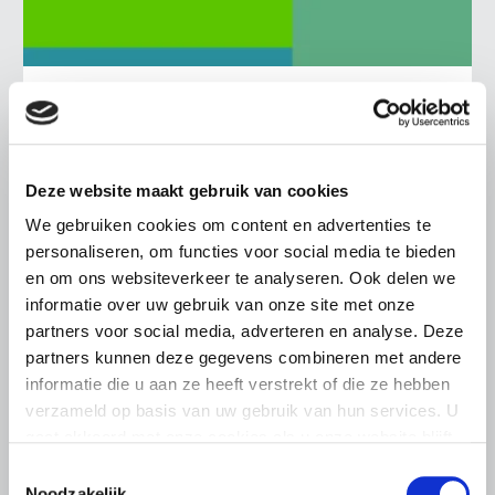
BELANGRIJKE INFORMATIE
6 AUGUSTUS 2026
LTO sluit aan bij demonstratie tegen
dreigende onteigening
Deze website maakt gebruik van cookies
pluimveehouders
We gebruiken cookies om content en advertenties te
personaliseren, om functies voor social media te bieden
ZLTO, LLTB, LTO Noord en LTO Nederland roepen hun
leden op om op vrijdagochtend 14 augustus massaal naar
en om ons websiteverkeer te analyseren. Ook delen we
het voorplein van het provinciehuis in Den Bosch te
informatie over uw gebruik van onze site met onze
komen…
partners voor social media, adverteren en analyse. Deze
partners kunnen deze gegevens combineren met andere
Lees meer
informatie die u aan ze heeft verstrekt of die ze hebben
verzameld op basis van uw gebruik van hun services. U
gaat akkoord met onze cookies als u onze website blijft
gebruiken.
Toestemmingsselectie
Noodzakelijk