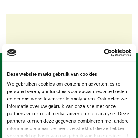
Gezonde planten
Gezonde dieren
Natuur, klimaat en energie
Bodem en water
Platteland en omgeving
Mens, ondernemerschap en onderwijs
Deze website maakt gebruik van cookies
Internationaal
We gebruiken cookies om content en advertenties te
Sectoren
personaliseren, om functies voor social media te bieden
en om ons websiteverkeer te analyseren. Ook delen we
Dier
informatie over uw gebruik van onze site met onze
partners voor social media, adverteren en analyse. Deze
Plant
Biologische Landbouw
partners kunnen deze gegevens combineren met andere
Multifunctionele landbouw
Geitenhouderij
Akkerbouw
informatie die u aan ze heeft verstrekt of die ze hebben
Een ondernemers- en werkgeversorganisatie met meerwaarde,
verzameld op basis van uw gebruik van hun services. U
Kalverhouderij
Biologische Landbouw
Multifunctioneel