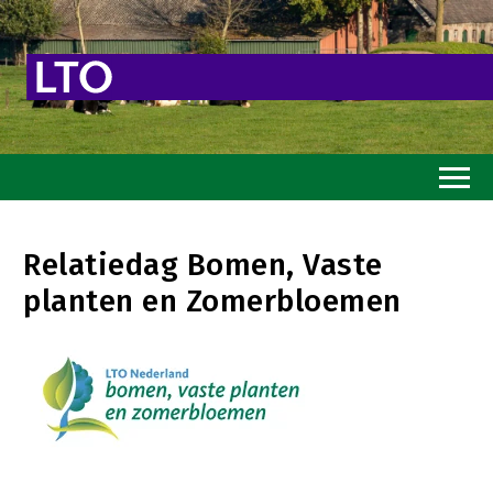
Home
Relatiedag Bomen, Vaste
Toekomstvisie
planten en Zomerbloemen
Goed eten
Mooi groen
Sterk ondernemerschap
Transitiepaden
Thema’s