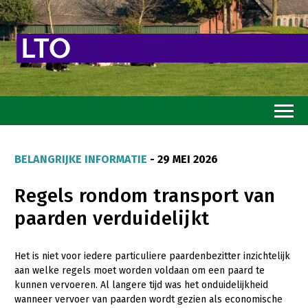
Home
BELANGRIJKE INFORMATIE
- 29 MEI 2026
Toekomstvisie
Regels rondom transport van
Goed eten
paarden verduidelijkt
Mooi groen
Sterk ondernemerschap
Het is niet voor iedere particuliere paardenbezitter inzichtelijk
aan welke regels moet worden voldaan om een paard te
Transitiepaden
kunnen vervoeren. Al langere tijd was het onduidelijkheid
wanneer vervoer van paarden wordt gezien als economische
Thema’s