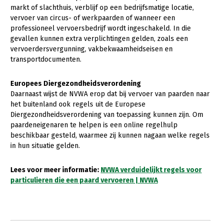
Onderwerpen
markt of slachthuis, verblijf op een bedrijfsmatige locatie,
Konijnenhouderij
Bollenteelt
Vrouw en Bedrijf
vervoer van circus- of werkpaarden of wanneer een
Nieuws
professioneel vervoersbedrijf wordt ingeschakeld. In die
Melkveehouderij
Bomen, vaste planten en zomerbloemen
gevallen kunnen extra verplichtingen gelden, zoals een
Nieuwsabonnement
vervoerdersvergunning, vakbekwaamheidseisen en
Paardenhouderij
Fruitteelt
transportdocumenten.
Webinars
Pluimveehouderij
Glastuinbouw
Over LTO
Europees Diergezondheidsverordening
Schapenhouderij
Paddenstoelen
Daarnaast wijst de NVWA erop dat bij vervoer van paarden naar
LTO Nederland
Varkenshouderij
Vollegrondsgroente
het buitenland ook regels uit de Europese
Diergezondheidsverordening van toepassing kunnen zijn. Om
Mensen
Vleesveehouderij
paardeneigenaren te helpen is een online regelhulp
beschikbaar gesteld, waarmee zij kunnen nagaan welke regels
Jaarverslag 2023
Bestuur en Directie
in hun situatie gelden.
Vacatures
Medewerkers
Lees voor meer informatie:
NVWA verduidelijkt regels voor
Pers
Vakgroepbestuurders
particulieren die een paard vervoeren | NVWA
Contact