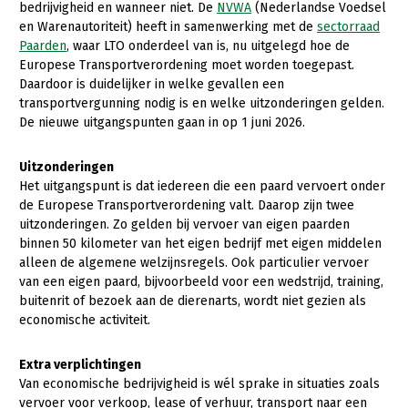
bedrijvigheid en wanneer niet. De
NVWA
(Nederlandse Voedsel
en Warenautoriteit) heeft in samenwerking met de
sectorraad
Gezonde planten
Paarden
, waar LTO onderdeel van is, nu uitgelegd hoe de
Gezonde dieren
Europese Transportverordening moet worden toegepast.
Daardoor is duidelijker in welke gevallen een
Natuur, klimaat en energie
transportvergunning nodig is en welke uitzonderingen gelden.
De nieuwe uitgangspunten gaan in op 1 juni 2026.
Bodem en water
Platteland en omgeving
Uitzonderingen
Het uitgangspunt is dat iedereen die een paard vervoert onder
Mens, ondernemerschap en onderwijs
de Europese Transportverordening valt. Daarop zijn twee
uitzonderingen. Zo gelden bij vervoer van eigen paarden
Internationaal
binnen 50 kilometer van het eigen bedrijf met eigen middelen
alleen de algemene welzijnsregels. Ook particulier vervoer
Sectoren
van een eigen paard, bijvoorbeeld voor een wedstrijd, training,
buitenrit of bezoek aan de dierenarts, wordt niet gezien als
Dier
economische activiteit.
Plant
Biologische Landbouw
Extra verplichtingen
Multifunctionele landbouw
Geitenhouderij
Akkerbouw
Van economische bedrijvigheid is wél sprake in situaties zoals
Kalverhouderij
Biologische Landbouw
Multifunctioneel
vervoer voor verkoop, lease of verhuur, transport naar een