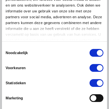
en om ons websiteverkeer te analyseren. Ook delen we
informatie over uw gebruik van onze site met onze
partners voor social media, adverteren en analyse. Deze
partners kunnen deze gegevens combineren met andere
informatie die u aan ze heeft verstrekt of die ze hebben
verzameld op basis van uw gebruik van hun services. U
gaat akkoord met onze cookies als u onze website blijft
gebruiken.
Toestemmingsselectie
Noodzakelijk
LTO LOBBY
6 AUGUSTUS 2026
Voorkeuren
Kamerlid Goudzwaard (JA21)
bezoekt melkveehouderij in
Statistieken
Súdwest-Fryslân
LTO Nederland ontving gisteren Tweede Kamerlid
Marketing
Maarten Goudzwaard (JA21) en beleidsmedewerker
Ronald Oenema op het melkveebedrijf van Jolmer de
Vries in It Heidenskip.