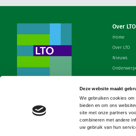
Over LTO
Home
Over LTO
Nieuws
Onderwerp
English
Deze website maakt gebru
Contact
Een ondernemers- en
werkgeversorganisatie met meerwaarde,
We gebruiken cookies om c
Cookies & 
voor een sector met meerwaarde. Dat is
bieden en om ons websitev
Land- en Tuinbouw Organisatie
site met onze partners vo
Nederland (LTO).
combineren met andere inf
uw gebruik van hun service