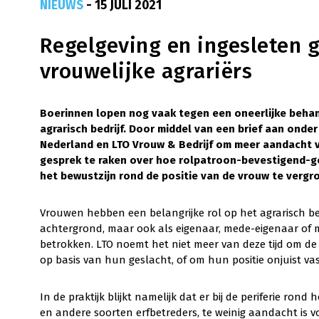
NIEUWS
- 15 JULI 2021
Regelgeving en ingesleten 
vrouwelijke agrariërs
Boerinnen lopen nog vaak tegen een oneerlijke behan
agrarisch bedrijf. Door middel van een brief aan onde
Nederland en LTO Vrouw & Bedrijf om meer aandacht vo
gesprek te raken over hoe rolpatroon-bevestigend-ge
het bewustzijn rond de positie van de vrouw te vergr
Vrouwen hebben een belangrijke rol op het agrarisch bedr
achtergrond, maar ook als eigenaar, mede-eigenaar of m
betrokken. LTO noemt het niet meer van deze tijd om d
op basis van hun geslacht, of om hun positie onjuist vas
In de praktijk blijkt namelijk dat er bij de periferie ron
en andere soorten erfbetreders, te weinig aandacht is vo