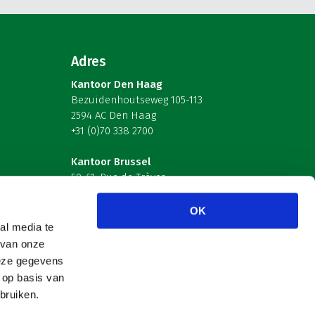
Adres
Kantoor Den Haag
Bezuidenhoutseweg 105-113
2594 AC Den Haag
+31 (0)70 338 2700
Kantoor Brussel
59-61, Rue de Trèves
B-1040 Brussel – België
OK
Volg ons
al media te
 van onze
deze gegevens
 op basis van
bruiken.