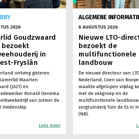
OBBY
ALGEMENE INFORMATI
TUS 2026
6 AUGUSTUS 2026
rlid Goudzwaard
Nieuwe LTO-direc
) bezoekt
bezoekt de
eehouderij in
multifunctionele
est-Fryslân
landbouw
rland ontving gisteren
De nieuwe directeur van LT
Kamerlid Maarten
Nederland, Coen van Rooye
ard (JA21) en
maakte afgelopen vrijdag k
medewerker Ronald Oenema
met de vakgroep en de
elkveebedrijf van Jolmer de
multifunctionele landbouw 
It Heidenskip.
zorgtuinderij Tuin de Es in 
(NB).
Lees meer
L