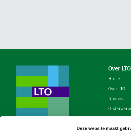
Over LTO
Home
Over LTO
Nieuws
Onderwerp
English
Deze website maakt gebru
Contact
Een ondernemers- en