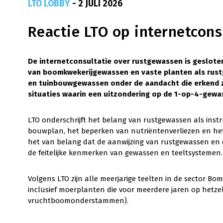
LTO LOBBY
- 2 JULI 2026
Reactie LTO op internetcon
De internetconsultatie over rustgewassen is geslote
van boomkwekerijgewassen en vaste planten als rustg
en tuinbouwgewassen onder de aandacht die erkend 
situaties waarin een uitzondering op de 1-op-4-gewasr
LTO onderschrijft het belang van rustgewassen als ins
bouwplan, het beperken van nutriëntenverliezen en het v
het van belang dat de aanwijzing van rustgewassen en d
de feitelijke kenmerken van gewassen en teeltsystemen.
Volgens LTO zijn alle meerjarige teelten in de sector 
inclusief moerplanten die voor meerdere jaren op hetze
vruchtboomonderstammen).