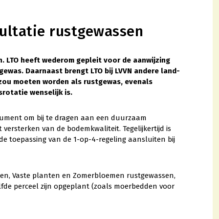
sultatie rustgewassen
n. LTO heeft wederom gepleit voor de aanwijzing
ewas. Daarnaast brengt LTO bij LVVN andere land-
zou moeten worden als rustgewas, evenals
otatie wenselijk is.
trument om bij te dragen aan een duurzaam
ersterken van de bodemkwaliteit. Tegelijkertijd is
e toepassing van de 1-op-4-regeling aansluiten bij
Bomen, Vaste planten en Zomerbloemen rustgewassen,
lfde perceel zijn opgeplant (zoals moerbedden voor