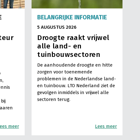
E
BELANGRIJKE INFORMATIE
5 AUGUSTUS 2026
teur
Droogte raakt vrijwel
alle land- en
tuinbouwsectoren
De aanhoudende droogte en hitte
zorgen voor toenemende
O
problemen in de Nederlandse land-
n,
en tuinbouw. LTO Nederland ziet de
ennis
gevolgen inmiddels in vrijwel alle
sectoren terug.
bij
Haaren
ees meer
Lees meer