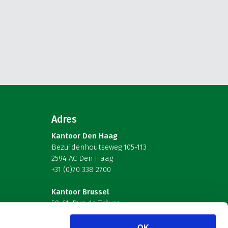
Adres
Kantoor Den Haag
Bezuidenhoutseweg 105-113
2594 AC Den Haag
+31 (0)70 338 2700
Kantoor Brussel
59-61, Rue de Trèves
B-1040 Brussel – België
OK