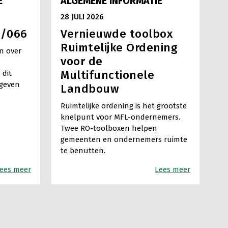
E
ALGEMENE INFORMATIE
28 JULI 2026
3/066
Vernieuwde toolbox
Ruimtelijke Ordening
n over
voor de
Multifunctionele
 dit
egeven
Landbouw
Ruimtelijke ordening is het grootste
knelpunt voor MFL-ondernemers.
Twee RO-toolboxen helpen
gemeenten en ondernemers ruimte
te benutten.
ees meer
Lees meer