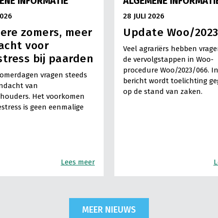
ENE INFORMATIE
ALGEMENE INFORMATI
2026
28 JULI 2026
ere zomers, meer
Update Woo/202
acht voor
Veel agrariërs hebben vrage
stress bij paarden
de vervolgstappen in Woo-
procedure Woo/2023/066. In
omerdagen vragen steeds
bericht wordt toelichting g
ndacht van
op de stand van zaken.
houders. Het voorkomen
estress is geen eenmalige
Lees meer
L
MEER NIEUWS