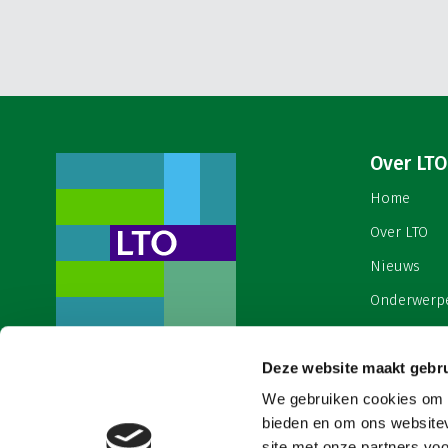
Over LTO
Home
Over LTO
Nieuws
Onderwerp
English
Deze website maakt gebru
Contact
Een ondernemers- en
werkgeversorganisatie met meerwaarde,
We gebruiken cookies om c
Cookies & 
voor een sector met meerwaarde. Dat is
bieden en om ons websitev
Land- en Tuinbouw Organisatie
site met onze partners vo