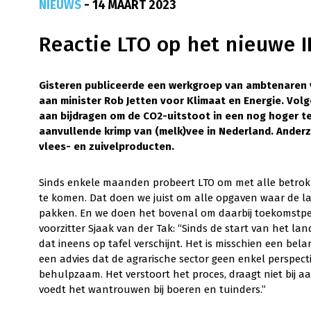
NIEUWS
- 14 MAART 2023
Reactie LTO op het nieuwe 
Gisteren publiceerde een werkgroep van ambtenaren v
aan minister Rob Jetten voor Klimaat en Energie. Volg
aan bijdragen om de CO2-uitstoot in een nog hoger te
aanvullende krimp van (melk)vee in Nederland. Anderz
vlees- en zuivelproducten.
Sinds enkele maanden probeert LTO om met alle betrok
te komen. Dat doen we juist om alle opgaven waar de 
pakken. En we doen het bovenal om daarbij toekomstpers
voorzitter Sjaak van der Tak: “Sinds de start van het la
dat ineens op tafel verschijnt. Het is misschien een be
een advies dat de agrarische sector geen enkel perspecti
behulpzaam. Het verstoort het proces, draagt niet bij
voedt het wantrouwen bij boeren en tuinders.”