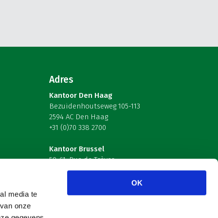
Adres
Kantoor Den Haag
Bezuidenhoutseweg 105-113
2594 AC Den Haag
+31 (0)70 338 2700
Kantoor Brussel
59-61, Rue de Trèves
B-1040 Brussel – België
OK
Volg ons
al media te
 van onze
deze gegevens