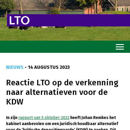
Home
NIEUWS
- 14 AUGUSTUS 2023
Toekomstvisie
Reactie LTO op de verkenning
Goed eten
naar alternatieven voor de
Mooi groen
KDW
Sterk ondernemerschap
Transitiepaden
In zijn
rapport van 5 oktober 2022
heeft Johan Remkes het
kabinet aanbevolen om een juridisch houdbaar alternatief
Thema’s
voor de ‘kritische depositiewaarde’ (KDW) te zoeken. Dit