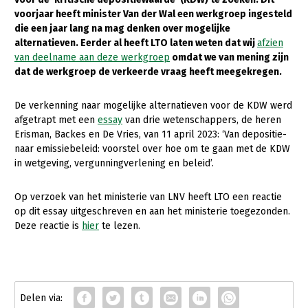
voorjaar heeft minister Van der Wal een werkgroep ingesteld
Gezonde planten
die een jaar lang na mag denken over mogelijke
alternatieven. Eerder al heeft LTO laten weten dat wij
afzien
Gezonde dieren
van deelname aan deze werkgroep
omdat we van mening zijn
dat de werkgroep de verkeerde vraag heeft meegekregen.
Natuur, klimaat en energie
Bodem en water
De verkenning naar mogelijke alternatieven voor de KDW werd
afgetrapt met een
essay
van drie wetenschappers, de heren
Platteland en omgeving
Erisman, Backes en De Vries, van 11 april 2023: ‘Van depositie-
Mens, ondernemerschap en onderwijs
naar emissiebeleid: voorstel over hoe om te gaan met de KDW
in wetgeving, vergunningverlening en beleid’.
Internationaal
Op verzoek van het ministerie van LNV heeft LTO een reactie
Sectoren
op dit essay uitgeschreven en aan het ministerie toegezonden.
Deze reactie is
hier
te lezen.
Dier
Plant
Biologische Landbouw
Multifunctionele landbouw
Geitenhouderij
Akkerbouw
Kalverhouderij
Biologische Landbouw
Multifunctioneel