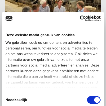
Deze website maakt gebruik van cookies
We gebruiken cookies om content en advertenties te
LTO LOBBY
personaliseren, om functies voor social media te bieden
en om ons websiteverkeer te analyseren. Ook delen we
6 AUGUSTUS 2026
informatie over uw gebruik van onze site met onze
Kamerlid Goudzwaard (JA21)
partners voor social media, adverteren en analyse. Deze
bezoekt melkveehouderij in
partners kunnen deze gegevens combineren met andere
Súdwest-Fryslân
informatie die u aan ze heeft verstrekt of die ze hebben
LTO Nederland ontving gisteren Tweede Kamerlid
verzameld op basis van uw gebruik van hun services. U
Maarten Goudzwaard (JA21) en beleidsmedewerker
gaat akkoord met onze cookies als u onze website blijft
Ronald Oenema op het melkveebedrijf van Jolmer de
gebruiken.
Toestemmingsselectie
Vries in It Heidenskip.
Noodzakelijk
Lees meer