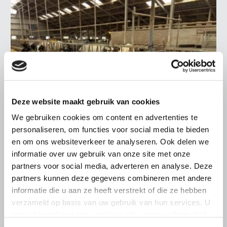
Deze website maakt gebruik van cookies
We gebruiken cookies om content en advertenties te
personaliseren, om functies voor social media te bieden
en om ons websiteverkeer te analyseren. Ook delen we
informatie over uw gebruik van onze site met onze
LTO LOBBY
partners voor social media, adverteren en analyse. Deze
6 AUGUSTUS 2026
partners kunnen deze gegevens combineren met andere
Kamerlid Goudzwaard (JA21)
informatie die u aan ze heeft verstrekt of die ze hebben
bezoekt melkveehouderij in
verzameld op basis van uw gebruik van hun services. U
Súdwest-Fryslân
gaat akkoord met onze cookies als u onze website blijft
gebruiken.