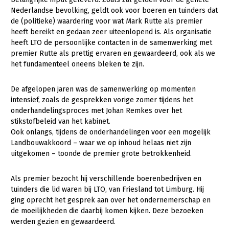
Nederlandse bevolking, geldt ook voor boeren en tuinders dat
Gezonde planten
de (politieke) waardering voor wat Mark Rutte als premier
heeft bereikt en gedaan zeer uiteenlopend is. Als organisatie
Gezonde dieren
heeft LTO de persoonlijke contacten in de samenwerking met
premier Rutte als prettig ervaren en gewaardeerd, ook als we
Natuur, klimaat en energie
het fundamenteel oneens bleken te zijn.
Bodem en water
De afgelopen jaren was de samenwerking op momenten
Platteland en omgeving
intensief, zoals de gesprekken vorige zomer tijdens het
Mens, ondernemerschap en onderwijs
onderhandelingsproces met Johan Remkes over het
stikstofbeleid van het kabinet.
Internationaal
Ook onlangs, tijdens de onderhandelingen voor een mogelijk
Landbouwakkoord – waar we op inhoud helaas niet zijn
Sectoren
uitgekomen – toonde de premier grote betrokkenheid.
Dier
Als premier bezocht hij verschillende boerenbedrijven en
Plant
Biologische Landbouw
tuinders die lid waren bij LTO, van Friesland tot Limburg. Hij
ging oprecht het gesprek aan over het ondernemerschap en
Multifunctionele landbouw
Geitenhouderij
Akkerbouw
de moeilijkheden die daarbij komen kijken. Deze bezoeken
werden gezien en gewaardeerd.
Kalverhouderij
Biologische Landbouw
Multifunctioneel