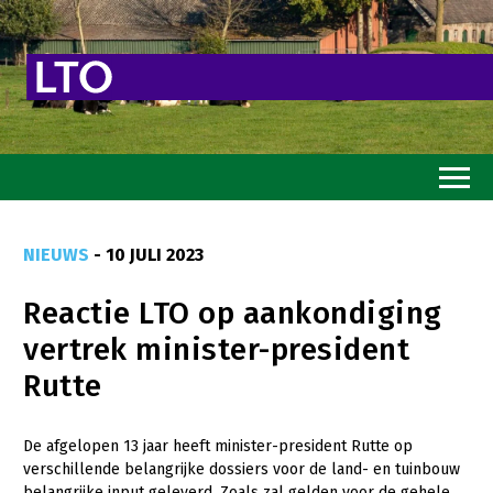
Home
NIEUWS
- 10 JULI 2023
Toekomstvisie
Reactie LTO op aankondiging
Goed eten
vertrek minister-president
Mooi groen
Rutte
Sterk ondernemerschap
Transitiepaden
De afgelopen 13 jaar heeft minister-president Rutte op
verschillende belangrijke dossiers voor de land- en tuinbouw
Thema’s
belangrijke input geleverd. Zoals zal gelden voor de gehele